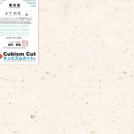
「顔が濡れて･･･チカラが･･･出ない･･･」

「あんぱんまん あたらしい顔よ！」