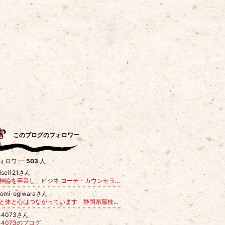
このブログのフォロワー
ォロワー:
503
人
isei121さん
精神論を卒業し、ビジネ コーチ・カウンセラーが「凪（なぎ）」の状態で選ばれ続けるためのブログ
romi-ogiwaraさん
髪と体と心はつながっています 静岡県藤枝市美容室アモア
44073さん
44073のブログ