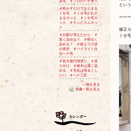
染毛 ＃プロのヘナ塗り
とい
＃乾かすだけでまとまる
くせ毛 ＃くせ毛がおさ
ーー
まるカット ＃くせ毛カ
ット ＃キュビスムカッ
ト
修正
＃白髪が増えたから ＃
くせ
黒く染める？ ＃明るく
染める？ ＃敢えての逆
の発想 ＃ハイライト自
分ヘナ色
＃前方後円墳塗り ＃塗
り分け ＃根本は濃く染
める ＃毛先は明るくし
たい ＃ヘナ工匠
一覧を見る
画像一覧を見る
カレンダー