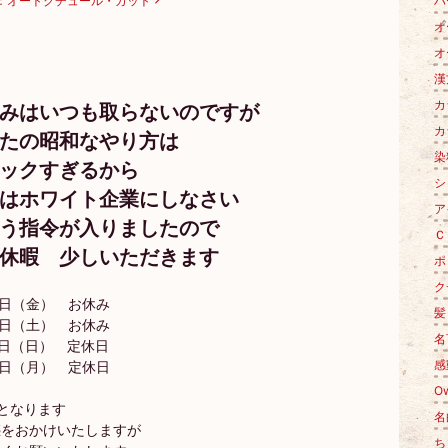
：
オートクチュール・カット
ハ
オ
オ
漢
カ
みはいつも取らないのですが
カ
たの昭和なやり方は
染
ックすぎるから
シ
はホワイト企業にしなさい
ア
う指令が入りましたので
Ｃ
休暇 少しいただきます
ポ
ク
5日（金） お休み
髪
6日（土） お休み
名
7日（日） 定休日
感
8日（月） 定休日
Ow
となります
名
惑をおかけいたしますが
ち