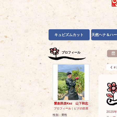
キュビズムカット
天然ヘナ＆ハー
プロフィール
＃
髪創美楽Kaz 山下和志
プロフィール
｜
ピグの部屋
2025
性別：
男性