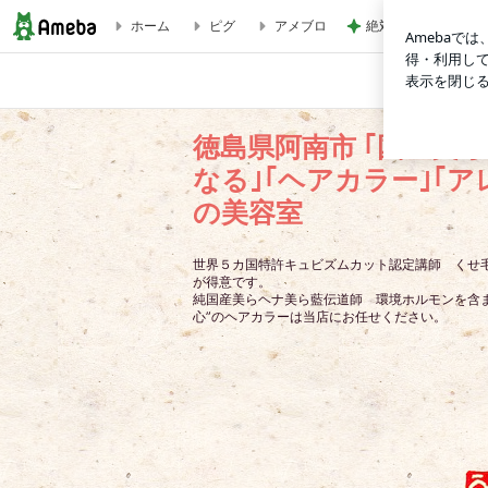
ホーム
ピグ
アメブロ
絶対買う名品眉マス
＃ご新規さま ＃スキバサミでやっつけたのね ＃髪がハネて収ま
でお困りの方の美容室
徳島県阿南市 ｢国産美
なる｣｢ヘアカラー｣｢
の美容室
世界５カ国特許キュビズムカット認定講師 くせ
が得意です。
純国産美らヘナ美ら藍伝道師 環境ホルモンを含ま
心”のヘアカラーは当店にお任せください。