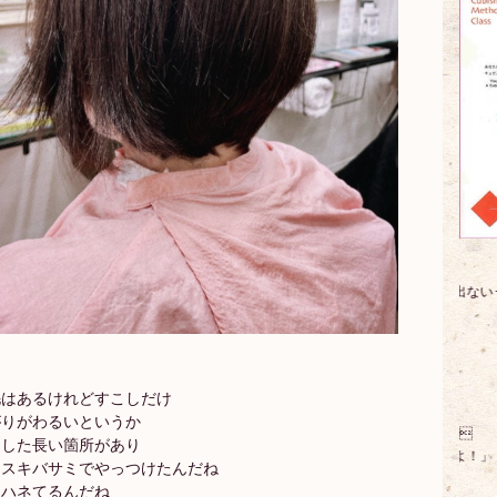
毛はあるけれどすこしだけ
がりがわるいというか

出した長い箇所があり
をスキバサミでやっつけたんだね
らハネてるんだね