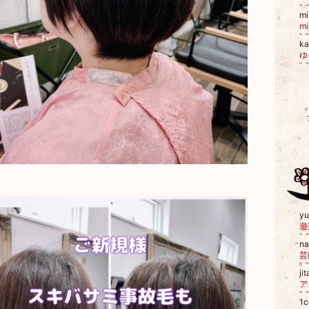
mi
m
k
ゆ
y
遊
n
芸
ji
ア
1