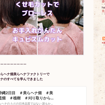
逆
h
※
ーーーーーーーーー
美らヘナ畑美らヘナファクトリーで
ヘナのすべてを学んできました
沖縄2日目 ＃美らヘナ畑 ＃美
藍畑 ＃植樹 ＃刈り取りから
乾燥まで ＃スピード勝負 | 「く
美らヘナの ただの日本品質ではない 誰もかれもが真似できない 圧倒的こだわりがもたらす 圧倒的高品質を目の当たりにします ーーーーーーーーーーーーーー 2日目の...