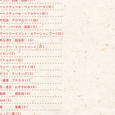
ーブの 効果・効能 ( 11 )
ートクチュール・ウェーブパーマ ( 51 )
ートクチュール・ヘアカラー ( 87 )
方毛染 アロマカラー ( 28 )
ラー・パーマの 薬害 ( 3 )
ラートリートメント・カラーシャンプー ( 53 )
料を消す 脱染剤 ( 5 )
ャンプー・トリートメント ( 21 )
イロン ( 2 )
ＴＦカラー ( 12 )
リシー・コンセプト ( 18 )
チコミ・ランキング ( 2 )
・健康 プチネタ ( 1 )
言・迷言・おすすめ本 ( 5 )
動画 ・ 感笑画 ( 6 )
nd ( 3 )
曲 ・ 迷曲 ( 0 )
ょっと一服 ( 2 )