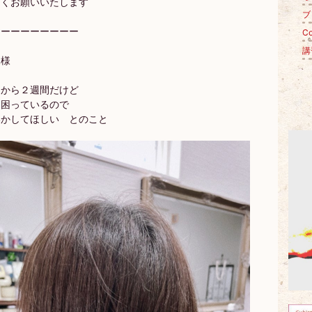
しくお願いいたします
ブロ
ーーーーーーーーー
Co
講習
規様
トから２週間だけど
て困っているので
いかしてほしい とのこと