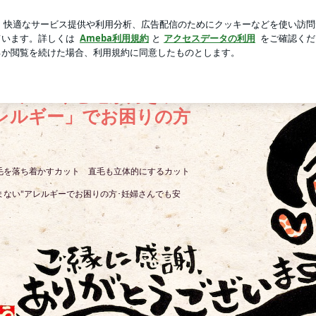
カラの限定色
芸能人ブログ
人気ブログ
新規登録
ロ
らない ＃それ以前につながりが悪い | 徳島県阿南市 ｢国産
HOME
NEWS
WORKS
Ameblo
らヘナ｣｢くせ毛が好きに
アレルギー」でお困りの方
毛を落ち着かすカット 直毛も立体的にするカット
ない"アレルギーでお困りの方･妊婦さんでも安