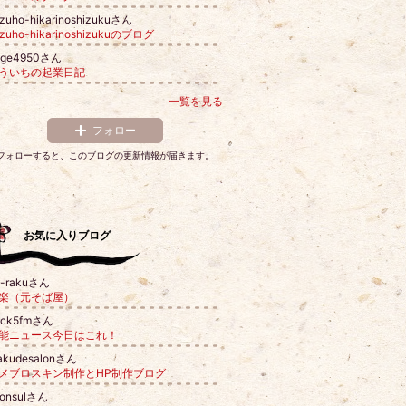
zuho-hikarinoshizukuさん
izuho-hikarinoshizukuのブログ
age4950さん
ういちの起業日記
一覧を見る
フォロー
フォローすると、このブログの更新情報が届きます。
お気に入りブログ
u-rakuさん
楽（元そば屋）
ack5fmさん
能ニュース今日はこれ！
takudesalonさん
メブロスキン制作とHP制作ブログ
consulさん