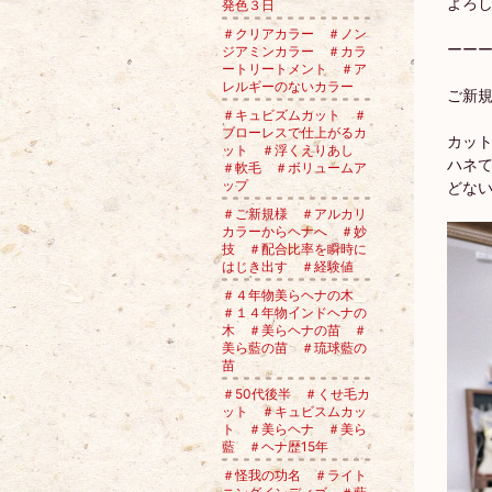
よろ
発色３日
＃クリアカラー ＃ノン
ーー
ジアミンカラー ＃カラ
ートリートメント ＃ア
レルギーのないカラー
ご新
＃キュビズムカット ＃
ブローレスで仕上がるカ
カッ
ット ＃浮くえりあし
ハネ
＃軟毛 ＃ボリュームア
ップ
どな
＃ご新規様 ＃アルカリ
カラーからヘナへ ＃妙
技 ＃配合比率を瞬時に
はじき出す ＃経験値
＃４年物美らヘナの木
＃１４年物インドヘナの
木 ＃美らヘナの苗 ＃
美ら藍の苗 ＃琉球藍の
苗
＃50代後半 ＃くせ毛カ
ット ＃キュビスムカッ
ト ＃美らヘナ ＃美ら
藍 ＃ヘナ歴15年
＃怪我の功名 ＃ライト