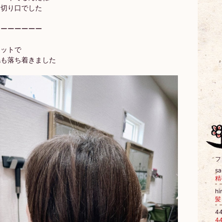
う切り口でした
ーーーーーーー
カットで
毛も落ち着きました
フ
sa
hi
4
4