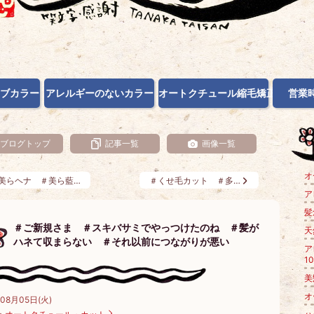
ブカラー
アレルギーのないカラー
オートクチュール縮毛矯正
営業
ブログトップ
記事一覧
画像一覧
オ
美らヘナ ＃美ら藍…
＃くせ毛カット ＃多…
ア
髪
＃ご新規さま ＃スキバサミでやっつけたのね ＃髪が
天
ハネて収まらない ＃それ以前につながりが悪い
ア
10
美
オ
年08月05日(火)