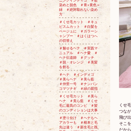
ニングインディゴ ＃藍
染めと脱色 ＃青+黄色＝
緑 ＃絶対取れない染め
方
＃くせ毛カット ＃キュ
ビスムカット ＃白髪を
ベージュに ＃カラーシ
ャンプー ＃はくはつへ
の切替え
＃魅せるヘナ ＃実践マ
ニュアル ＃ヘナ愛 ＃
ヘナ伝道師 ＃グッチ
＃脱・オレンジ ＃美髪
を創る
＃ヘナ ＃インディゴ
＃美らヘナ ＃美ら藍
＃仲里一号 ＃ナンバン
コマツナギ ＃緑の親指
＃くせ毛カット ＃美ら
ヘナ ＃美ら藍 ＃くせ
くせ
毛に最高のコンビ ＃髪
のコンディションは大事
つな
飛び
＃塗り分け ＃ヘナもヘ
アカラーも ＃根本と毛
そこ
先は違う ＃新生毛と既
だか