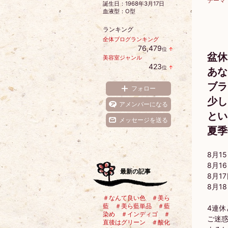
テーマ
誕生日：
1968年3月17日
血液型：
O型
ランキング
全体ブログランキング
76,479
位
↑
ラ
盆休
美容室ジャンル
ン
423
位
↑
キ
あな
ラ
ン
ン
グ
ブラ
キ
フォロー
上
ン
昇
少し
グ
アメンバーになる
上
とい
昇
メッセージを送る
夏季
8月1
8月1
最新の記事
8月1
8月1
＃なんて良い色 ＃美ら
藍 ＃美ら藍単品 ＃藍
4連休
染め ＃インディゴ ＃
ご迷
直後はグリーン ＃酸化