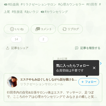
#
白血病
#
リラクゼーションサロン
#
心理カウンセラー
#
行田市
#
上尾
#
生放送
#
あいラジ
#
カウンセリング
いいね
コメント
リブログ
14
2
記事を報告する
記事をシェア
次の記事
人生設計をするためのワーク
気に入ったらフォロー
♪
会員登録は不要です
エステやもみほぐしをしながら話を聴ける心理カウンセラー♪行田市自宅&出張リラクゼーションサロンエール 山口久美のブログ
フォロー
リラクゼーションサロンエール
行田市内の自宅&出張サロン♪体はエステ、マッサージ、足つぼ
で、こころのケアは心理カウンセリングで みなさまの癒しと笑顔
のお手伝い