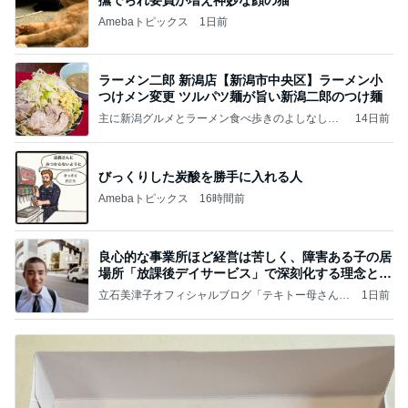
Amebaトピックス
1日前
ラーメン二郎 新潟店【新潟市中央区】ラーメン小
つけメン変更 ツルパツ麺が旨い新潟二郎のつけ麺
主に新潟グルメとラーメン食べ歩きのよしなしご
14日前
と
びっくりした炭酸を勝手に入れる人
Amebaトピックス
16時間前
良心的な事業所ほど経営は苦しく、障害ある子の居
場所「放課後デイサービス」で深刻化する理念と現
実の
立石美津子オフィシャルブログ「テキトー母さんの
1日前
すすめ」Powered by Ameba