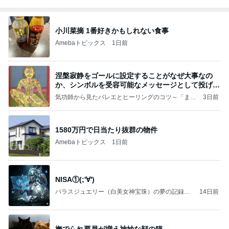
小川菜摘 1番好きかもしれない食事
Amebaトピックス
1日前
涅槃寂静をゴールに設定することがなぜ大事なの
か、シンボルを受容可能なメッセージとして投げる
ことが
気功師から見たバレエとヒーリングのコツ～「まと
3日前
いのば」ブログ
1580万円で日当たり抜群の物件
Amebaトピックス
1日前
NISA①(;'∀')
パラスジュエリー（白美女神宝珠）の夢の記録
14日前
（続編）
撫でられ要員が増え神妙な顔の猫