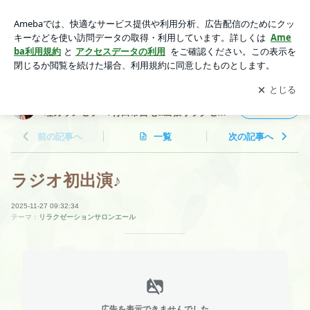
ラジオ初出演♪ | エステやもみほぐしをしながら話を聴ける心
理カウンセラー♪行田市自宅&出張リラクゼーションサロンエ
アプリをダウンロードして
ブログの更新通知
を受け取りまし
開く
ール 山口久美のブログ
ょう。
エステやもみほぐしをしながら話を聴ける心
フォロー
理カウンセラー♪行田市自宅&出張リラクゼー
ションサロンエール 山口久美のブログ
前の記事へ
一覧
次の記事へ
ラジオ初出演♪
2025-11-27 09:32:34
テーマ：
リラクゼーションサロンエール
広告を表示できませんでした