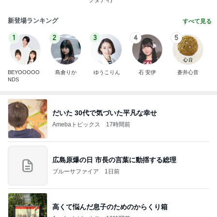
グダディ)
新登場ランキング
すべて見る
1
2
3
4
5
BEYOOOOO
島倉りか
ゆうこりん
石 安伊
蒼井心音
NDS
だいた 30代で気づいた平凡な幸せ
Amebaトピックス
17時間前
広島原爆の日 市長の言葉に動揺する総理
ブルーサファイア
1日前
高くて悩んだ息子のためのからくり箱