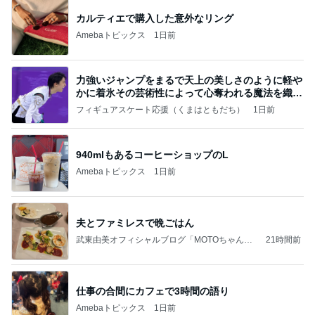
カルティエで購入した意外なリング
Amebaトピックス
1日前
力強いジャンプをまるで天上の美しさのように軽や
かに着氷その芸術性によって心奪われる魔法を織り
なす
フィギュアスケート応援（くまはともだち）
1日前
940mlもあるコーヒーショップのL
Amebaトピックス
1日前
夫とファミレスで晩ごはん
武東由美オフィシャルブログ「MOTOちゃんと
21時間前
のはっぴぃな毎日」Powered by Ameba
仕事の合間にカフェで3時間の語り
Amebaトピックス
1日前