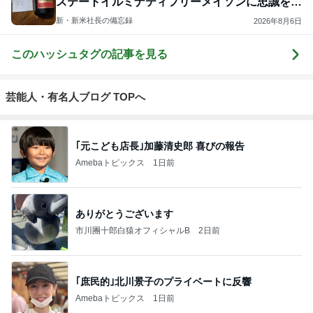
ステートイルミナティフリーメイソンに忠誠を誓
う！！！
新・新米社長の備忘録
2026年8月6日
このハッシュタグの記事を見る
芸能人・有名人ブログ TOPへ
｢元こども店長｣加藤清史郎 喜びの報告
Amebaトピックス
1日前
ありがとうございます
市川團十郎白猿オフィシャルB
2日前
｢庶民的｣北川景子のプライベートに反響
Amebaトピックス
1日前