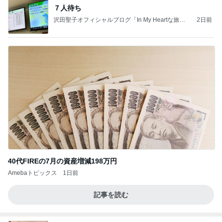
７人待ち
沢田聖子オフィシャルブログ「In My Heartな旅日
2日前
記」by Ameba
40代FIREの7月の資産増減198万円
Amebaトピックス
1日前
記事を読む