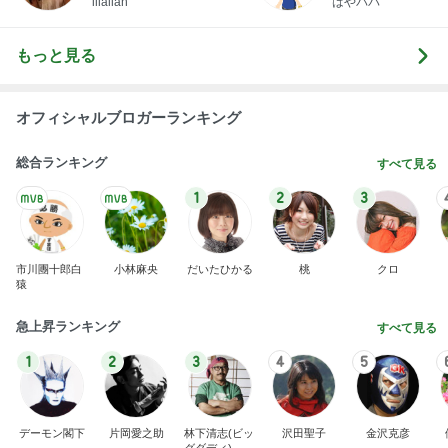
illallan
はやパパ
もっと見る
オフィシャルブロガーランキング
総合ランキング
すべて見る
1
2
3
市川團十郎白
小林麻央
だいたひかる
桃
クロ
猿
急上昇ランキング
すべて見る
1
2
3
4
5
デーモン閣下
片岡愛之助
林下清志(ビッ
沢田聖子
金沢克彦