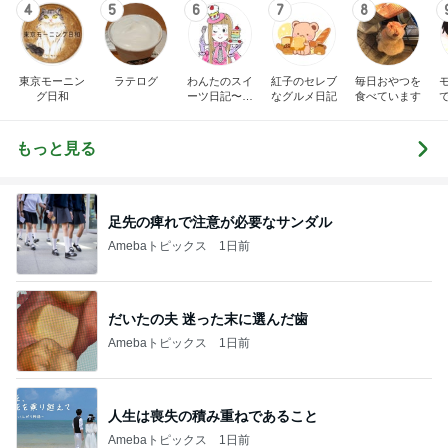
4
5
6
7
8
東京モーニン
ラテログ
わんたのスイ
紅子のセレブ
毎日おやつを
グ日和
ーツ日記〜小
なグルメ日記
食べています
さな幸せ♡コ
ンビニスイー
ツ〜
もっと見る
足先の痺れで注意が必要なサンダル
Amebaトピックス
1日前
だいたの夫 迷った末に選んだ歯
Amebaトピックス
1日前
人生は喪失の積み重ねであること
Amebaトピックス
1日前