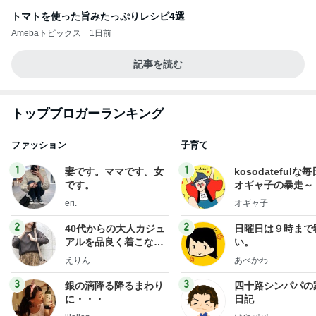
トマトを使った旨みたっぷりレシピ4選
Amebaトピックス
1日前
記事を読む
トップブロガーランキング
ファッション
子育て
1
1
妻です。ママです。女
kosodatefulな毎
です。
オギャ子の暴走～
eri.
オギャ子
2
2
40代からの大人カジュ
日曜日は９時まで
アルを品良く着こなす
い。
ファッションブログ
えりん
あべかわ
3
3
銀の滴降る降るまわり
四十路シンパパの
に・・・
日記