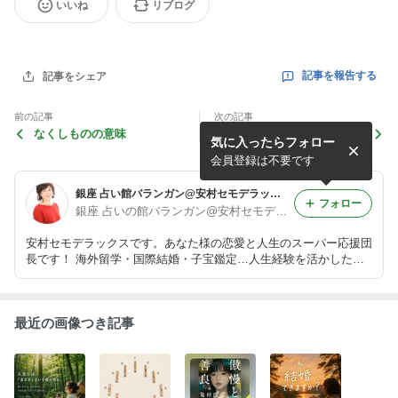
いいね
リブログ
記事を報告する
記事をシェア
前の記事
次の記事
なくしものの意味
風の時代の恋愛観
気に入ったらフォロー
会員登録は不要です
銀座 占い館バランガン@安村セモデラックス
フォロー
銀座 占いの館バランガン@安村セモデラックス
安村セモデラックスです。あなた様の恋愛と人生のスーパー応援団
長です！ 海外留学・国際結婚・子宝鑑定…人生経験を活かした鑑
定が持ち味です！
最近の画像つき記事