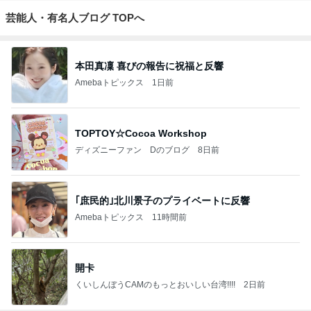
芸能人・有名人ブログ TOPへ
本田真凜 喜びの報告に祝福と反響
Amebaトピックス
1日前
TOPTOY☆Cocoa Workshop
ディズニーファン Dのブログ
8日前
｢庶民的｣北川景子のプライベートに反響
Amebaトピックス
11時間前
開卡
くいしんぼうCAMのもっとおいしい台湾!!!!
2日前