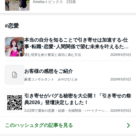
Amebaトピックス
2日前
#
恋愛
本当の自分を知ることで引き寄せは加速する-仕
事･転職･恋愛･人間関係で望む未来を叶えるため
に
望む現実を創り繁栄と成功に進む方法
2026年8月5日
お客様の感想をご紹介
豪運コンサルタント みやびひとみ
2026年8月5日
引き寄せがバグる秘密を大公開！「引き寄せの祭
典2026」登壇決定しました！
21日間で運命の恋愛・結婚・夫婦関係・パートナーシッ
2026年8月5日
プを引き寄せる魔法のブログ
このハッシュタグの記事を見る