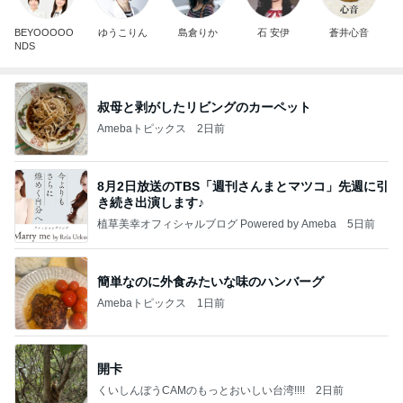
BEYOOOOO
ゆうこりん
島倉りか
石 安伊
蒼井心音
NDS
叔母と剥がしたリビングのカーペット
Amebaトピックス
2日前
8月2日放送のTBS「週刊さんまとマツコ」先週に引
き続き出演します♪
植草美幸オフィシャルブログ Powered by Ameba
5日前
簡単なのに外食みたいな味のハンバーグ
Amebaトピックス
1日前
開卡
くいしんぼうCAMのもっとおいしい台湾!!!!
2日前