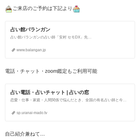
ご来店のご予約は下記より
占い館バランガン
占い館バランガンの占い師「安村 セモDX」先生のプロフィールページです。電話・チャットで占いできるオンライン鑑定は24時間受付中！
www.balangan.jp
電話・チャット・zoom鑑定もご利用可能
占い電話・占いチャット | 占いの窓
恋愛・仕事・家庭・人間関係で悩んだとき、全国の有名占い師と今すぐチャットや電話で直接お悩み相談ができるサービスです。占いの窓では、チャット占いも電話占いも自由に選べます。在籍占い師は、厳しい審査をクリアした信頼できる良く当たる占い師ばかりです。
sp.uranai-mado.tv
自己紹介兼ねて…