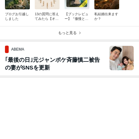
ブログお引越し
13の質問に答え
【ブックレビュ
私結婚出来ます
しました
てみたら【オガ
ー】『傲慢と善
か？
ム占い】
良』辻村深月
著
もっと見る
ABEMA
｢最後の日｣元ジャンポケ斉藤慎二被告
の妻がSNSを更新