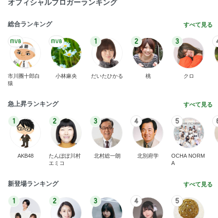
オフィシャルブロガーランキング
総合ランキング
すべて見る
1
2
3
市川團十郎白
小林麻央
だいたひかる
桃
クロ
猿
急上昇ランキング
すべて見る
1
2
3
4
5
AKB48
たんぽぽ川村
北村総一朗
北別府学
OCHA NORM
エミコ
A
新登場ランキング
すべて見る
1
2
3
4
5