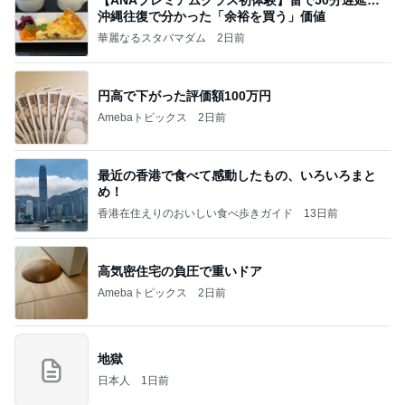
【ANAプレミアムクラス初体験】雷で50分遅延…
沖縄往復で分かった「余裕を買う」価値
華麗なるスタバマダム
2日前
円高で下がった評価額100万円
Amebaトピックス
2日前
最近の香港で食べて感動したもの、いろいろまと
め！
香港在住えりのおいしい食べ歩きガイド
13日前
高気密住宅の負圧で重いドア
Amebaトピックス
2日前
地獄
日本人
1日前