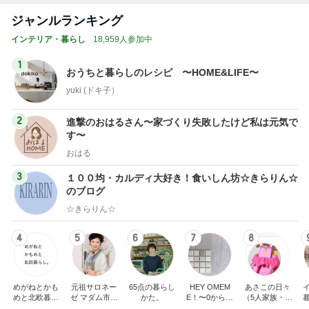
ジャンルランキング
インテリア・暮らし
18,959人参加中
1
おうちと暮らしのレシピ 〜HOME&LIFE〜
yuki (ドキ子）
2
進撃のおはるさん〜家づくり失敗したけど私は元気で
す〜
おはる
3
１００均・カルディ大好き！食いしん坊☆きらりん☆
のブログ
☆きらりん☆
4
5
6
7
8
めがねとかも
元祖サロネー
65点の暮らし
HEY OMEM
あさこの日々
めと北欧暮ら
ゼ マダム市川
かた。
E！〜0からの
（5人家族・投
し
のほのぼのブ
家づくり〜
資・家計簿・