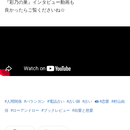
『彩乃の巣』インタビュー動画も
良かったらご覧くださいね☆
#
人間関係
#
バランガン
#
電話占い
#
占い師
#
占い
#
恋愛
#
村山由
佳
#
ローアンドロー
#
ブックレビュー
#
自愛と慈愛