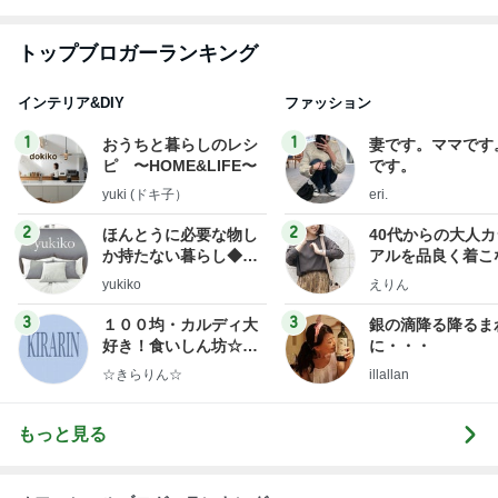
トップブロガーランキング
インテリア&DIY
ファッション
1
1
おうちと暮らしのレシ
妻です。ママです
ピ 〜HOME&LIFE〜
です。
yuki (ドキ子）
eri.
2
2
ほんとうに必要な物し
40代からの大人
か持たない暮らし◆Ke
アルを品良く着こ
ep Life Simple◆〜イ
ファッションブロ
yukiko
えりん
ンテリアのきろく〜
3
3
１００均・カルディ大
銀の滴降る降るま
好き！食いしん坊☆き
に・・・
らりん☆のブログ
☆きらりん☆
illallan
もっと見る