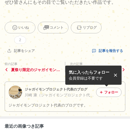
ぜひ皆さんにもその目でご覧いただきたい作品です。
いいね
コメント
リブログ
2
記事を報告する
記事をシェア
前の記事
次の記事
夏祭り限定のジャガイモン缶
ジャガイモンが、北海道 食
気に入ったらフォロー
バッジ
旅本 kerankeran で紹介され
ました
会員登録は不要です
ジャガイモンプロジェクト代表のブログ
フォロー
川崎 康（ジャガイモンプロジェクト代表）
ジャガイモンプロジェクト代表のブログです。
最近の画像つき記事