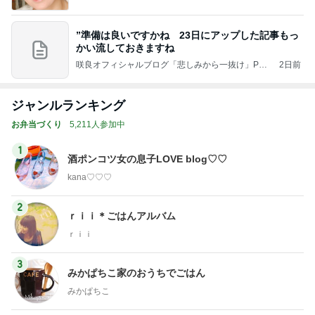
”準備は良いですかね 23日にアップした記事もっ
かい流しておきますね
咲良オフィシャルブログ「悲しみから一抜け」Pow
2日前
ered by Ameba
ジャンルランキング
お弁当づくり
5,211人参加中
1
酒ポンコツ女の息子LOVE blog♡♡
kana♡♡♡
2
ｒｉｉ＊ごはんアルバム
ｒｉｉ
3
みかぱちこ家のおうちでごはん
みかぱちこ