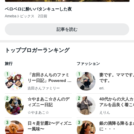
ベロベロに酔いバタンキューした夜
Amebaトピックス
2日前
記事を読む
トップブロガーランキング
旅行
ファッション
1
1
「吉田さんちのファミ
妻です。ママです
リー日記」Powered b
です。
y Ameba 吉田さんファ
吉田さんファミリー
eri.
ミリーオフィシャルブ
ログ
2
2
☆やまあこ☆さんのデ
40代からの大人
ィズニー日記
アルを品良く着こ
ファッションブロ
☆やまあこ☆
えりん
3
3
日々是甘露2〜ディズニ
銀の滴降る降るま
ー風味〜
に・・・