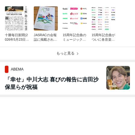
十勝毎日新聞(2
JASRACの会報
15周年記念曲の
15周年記念曲が
026年5月23日
誌に掲載されま
ミュージックビ
ついに各音楽配
付)に掲載いた
した
デオが各配信サ
信サービスで配
だきました
ービスで配信ス
信スタート！
もっと見る
タート！
ABEMA
「幸せ」中川大志 喜びの報告に吉田沙
保里らが祝福