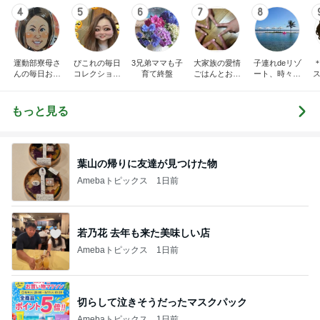
4
5
6
7
8
運動部寮母さ
ぴこれの毎日
3兄弟ママも子
大家族の愛情
子連れdeリゾ
んの毎日お弁
コレクション
育て終盤
ごはんとお弁
ート、時々キ
ス
当☆毎日ごは
♬.*ﾟ
当❤︎
ャラ弁
ん☆
もっと見る
葉山の帰りに友達が見つけた物
Amebaトピックス
1日前
若乃花 去年も来た美味しい店
Amebaトピックス
1日前
切らして泣きそうだったマスクパック
Amebaトピックス
1日前