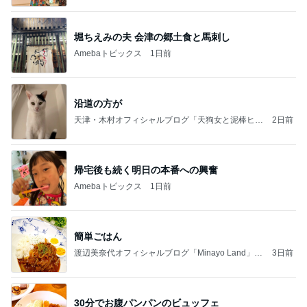
堀ちえみの夫 会津の郷土食と馬刺し
Amebaトピックス
1日前
沿道の方が
天津・木村オフィシャルブログ「天狗女と泥棒ヒゲ
2日前
男」Powered by Ameba
帰宅後も続く明日の本番への興奮
Amebaトピックス
1日前
簡単ごはん
渡辺美奈代オフィシャルブログ「Minayo Land」P
3日前
owered by Ameba
30分でお腹パンパンのビュッフェ