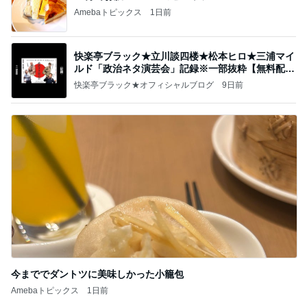
Amebaトピックス
1日前
快楽亭ブラック★立川談四楼★松本ヒロ★三浦マイ
ルド「政治ネタ演芸会」記録※一部抜粋【無料配
信】
快楽亭ブラック★オフィシャルブログ
9日前
今まででダントツに美味しかった小籠包
Amebaトピックス
1日前