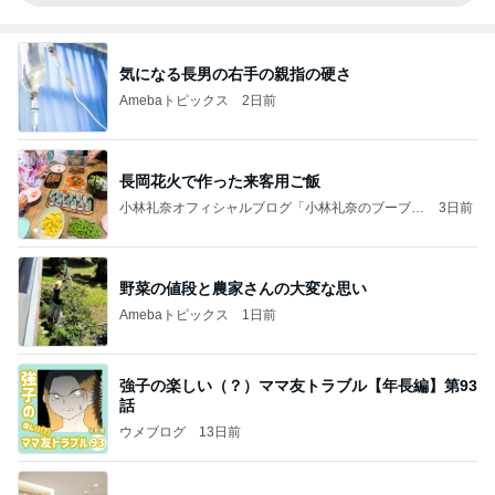
気になる長男の右手の親指の硬さ
Amebaトピックス
2日前
長岡花火で作った来客用ご飯
小林礼奈オフィシャルブログ「小林礼奈のブーブー
3日前
ブログ」Powered by Ameba
野菜の値段と農家さんの大変な思い
Amebaトピックス
1日前
強子の楽しい（？）ママ友トラブル【年長編】第93
話
ウメブログ
13日前