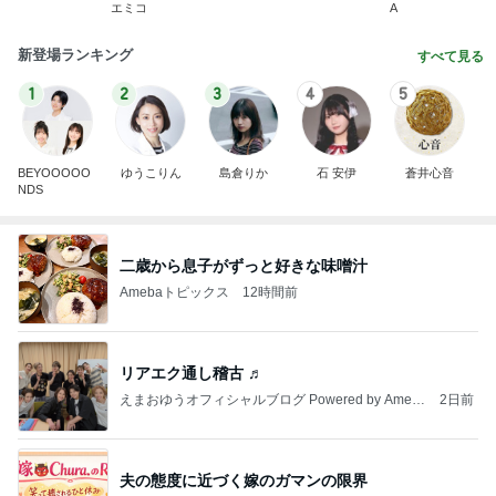
エミコ
A
新登場ランキング
すべて見る
1
2
3
4
5
BEYOOOOO
ゆうこりん
島倉りか
石 安伊
蒼井心音
NDS
二歳から息子がずっと好きな味噌汁
Amebaトピックス
12時間前
リアエク通し稽古 ♬
えまおゆうオフィシャルブログ Powered by Ameb
2日前
a
夫の態度に近づく嫁のガマンの限界