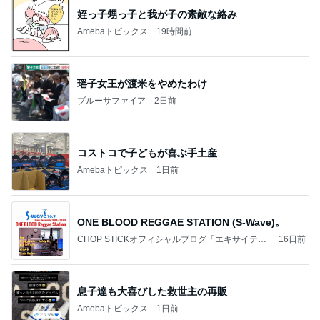
姪っ子甥っ子と我が子の素敵な絡み
Amebaトピックス
19時間前
瑶子女王が渡米をやめたわけ
ブルーサファイア
2日前
コストコで子どもが喜ぶ手土産
Amebaトピックス
1日前
ONE BLOOD REGGAE STATION (S-Wave)。
CHOP STICKオフィシャルブログ「エキサイティ
16日前
ング日記」Powered by Ameba
息子達も大喜びした救世主の再販
Amebaトピックス
1日前