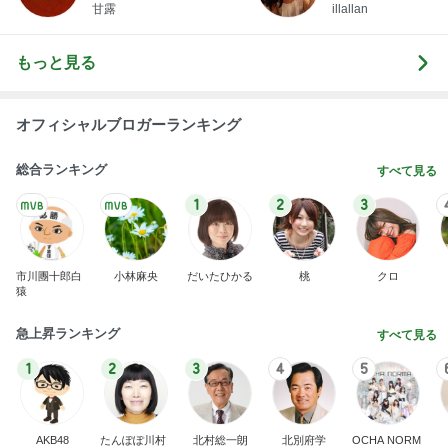
甘露
illallan
もっと見る
オフィシャルブロガーランキング
総合ランキング
すべて見る
1
2
3
市川團十郎白
小林麻央
だいたひかる
桃
クロ
猿
急上昇ランキング
すべて見る
1
2
3
4
5
AKB48
たんぽぽ川村
北村総一朗
北別府学
OCHA NORM