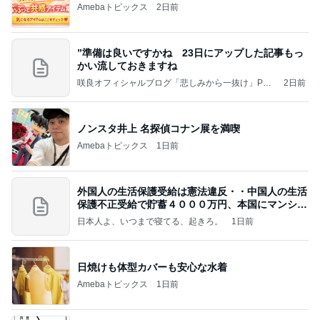
Amebaトピックス
2日前
”準備は良いですかね 23日にアップした記事もっ
かい流しておきますね
咲良オフィシャルブログ「悲しみから一抜け」Pow
2日前
ered by Ameba
ノンスタ井上 名探偵コナン展を満喫
Amebaトピックス
1日前
外国人の生活保護受給は憲法違反・・中国人の生活
保護不正受給で貯蓄４０００万円、本国にマンショ
ンを
日本人よ、いつまで寝てる、起きろ。
1日前
日焼けも体型カバーも安心な水着
Amebaトピックス
1日前