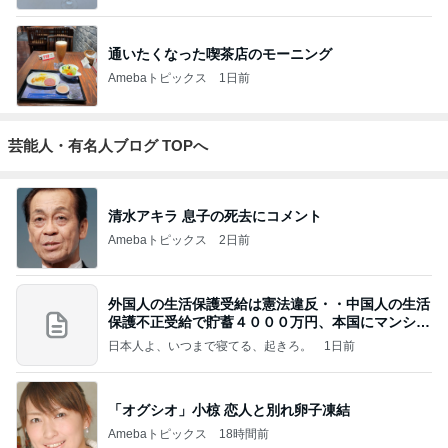
通いたくなった喫茶店のモーニング
Amebaトピックス
1日前
芸能人・有名人ブログ TOPへ
清水アキラ 息子の死去にコメント
Amebaトピックス
2日前
外国人の生活保護受給は憲法違反・・中国人の生活
保護不正受給で貯蓄４０００万円、本国にマンショ
ンを
日本人よ、いつまで寝てる、起きろ。
1日前
「オグシオ」小椋 恋人と別れ卵子凍結
Amebaトピックス
18時間前