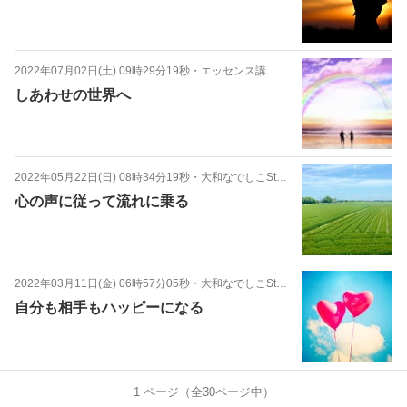
2022年07月02日(土) 09時29分19秒
・
エッセンス講座 心編
しあわせの世界へ
2022年05月22日(日) 08時34分19秒
・
大和なでしこStyle
心の声に従って流れに乗る
2022年03月11日(金) 06時57分05秒
・
大和なでしこStyle
自分も相手もハッピーになる
1
ページ（全
30
ページ中）