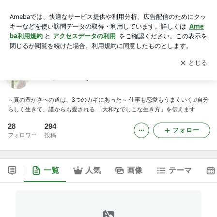
大和なでしこStyle『clover』のブログ
アプリをダウンロードして
ブログの更新通知
を受け取りまし
開く
ょう。
大和なでしこStyle『clover』のブログ
～真の豊かさへの道は、3つのカギにあった～ 仕事も恋愛もうまくいく♫自分
らしく生きて、誰からも愛される 「大和なでしこな生き方」を伝えます
28
294
フォロー
フォロワー
投稿
一覧
人気
画像
テーマ