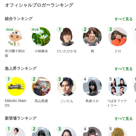
オフィシャルブロガーランキング
総合ランキング
すべて見る
1
2
3
市川團十郎白
小林麻央
だいたひかる
桃
クロ
猿
急上昇ランキング
すべて見る
1
2
3
4
5
EBiDAN 39&Ki
高山善廣
こいたん
島倉りか
つばきファク
DS
トリー
新登場ランキング
すべて見る
1
2
3
4
5