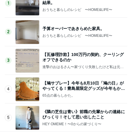
結果。
1
おうちと暮らしのレシピ 〜HOME&LIFE〜
予算オーバーであきらめた家具。
2
おうちと暮らしのレシピ 〜HOME&LIFE〜
【瓦修理詐欺】100万円の契約、クーリング
オフできるのか
3
進撃のおはるさん〜家づくり失敗したけど私は元気
です〜
【鳩サブレー】今年も8月10日「鳩の日」が
やってくる！豊島屋限定グッズが今年もかわ
4
いすぎる♡
65点の暮らしかた。
《隣の芝生は青い》前職の先輩からの連絡に
びっくり！そして思い出したこと
5
HEY OMEME！〜0からの家づくり〜