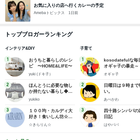
お気に入りの店へ行くカレーの予定
Amebaトピックス
1日前
トップブロガーランキング
インテリア&DIY
子育て
1
1
おうちと暮らしのレシ
kosodatefulな毎
ピ 〜HOME&LIFE〜
オギャ子の暴走～
yuki (ドキ子）
オギャ子
2
2
ほんとうに必要な物し
日曜日は９時まで
か持たない暮らし◆Ke
い。
ep Life Simple◆〜イ
yukiko
あべかわ
ンテリアのきろく〜
3
3
１００均・カルディ大
四十路シンパパの
好き！食いしん坊☆き
日記
らりん☆のブログ
☆きらりん☆
はやパパ