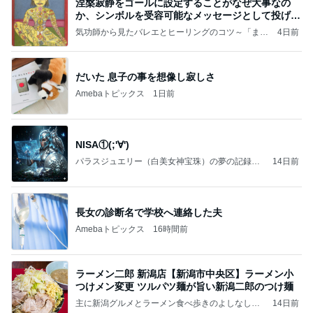
涅槃寂静をゴールに設定することがなぜ大事なの
か、シンボルを受容可能なメッセージとして投げる
ことが
気功師から見たバレエとヒーリングのコツ～「まと
4日前
いのば」ブログ
だいた 息子の事を想像し寂しさ
Amebaトピックス
1日前
NISA①(;'∀')
パラスジュエリー（白美女神宝珠）の夢の記録
14日前
（続編）
長女の診断名で学校へ連絡した夫
Amebaトピックス
16時間前
ラーメン二郎 新潟店【新潟市中央区】ラーメン小
つけメン変更 ツルパツ麺が旨い新潟二郎のつけ麺
主に新潟グルメとラーメン食べ歩きのよしなしご
14日前