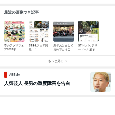
最近の画像つき記事
春のアグリフェ
STIHLフェア開
新年あけまして
STIHLバッテリ
ア2024年
催！！
おめでとうござ
ーツール展示場
います。
オープン！！
もっと見る
ABEMA
人気芸人 長男の重度障害を告白