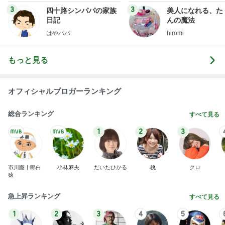
3
3
四十路シンパパの家族
美人になれる、た
日記
んの魔法
はやパパ
hiromi
もっと見る
オフィシャルブロガーランキング
総合ランキング
すべて見る
1
2
3
市川團十郎白
小林麻央
だいたひかる
桃
クロ
猿
急上昇ランキング
すべて見る
1
2
3
4
5