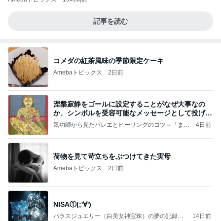
記事を読む
コメダの紅茶風味の季節限定ケーキ
Amebaトピックス
2日前
涅槃寂静をゴールに設定することがなぜ大事なの
か、シンボルを受容可能なメッセージとして投げる
ことが
気功師から見たバレエとヒーリングのコツ～「まと
4日前
いのば」ブログ
荷物を見て苛立ちをぶつけてきた実母
Amebaトピックス
2日前
NISA①(;'∀')
パラスジュエリー（白美女神宝珠）の夢の記録
14日前