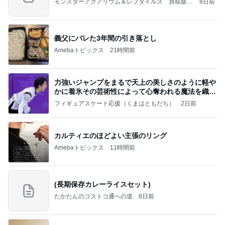
モンスターアクアリウム＆レプタイルズ 買取販売
8日前
情報
義父にバレた3年間の引き落とし
Amebaトピックス
21時間前
力強いジャンプをまるで天上の美しさのように軽や
かに着氷その芸術性によって心奪われる魔法を織り
なす
フィギュアスケート応援（くまはともだち）
2日前
カルティエのほどよい主張のリング
Amebaトピックス
11時間前
(長期保存カレーライスセット)
たかたんのコストコ通への道
8日前