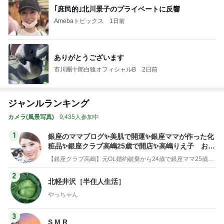
｢庶民的｣北川景子のプライベートに反響
Amebaトピックス
1日前
ありがとうございます
市川團十郎白猿オフィシャルB
2日前
ジャンルランキング
カメラ(風景写真)
9,435人参加中
1
銀座のママブログ✨美肌で開運✨銀座ママが作った化
粧品✨銀座クラブ高嶋25歳で開店✨高嶋りえ子 お着
物でエルメス バーキン コーデ
【銀座クラブ高嶋】元OL婚約破棄から24歳で銀座ママ25歳でオーナーママ銀座 美肌で開運♡パワースポット巡り高嶋りえ子ブログ
2
北軽井沢［半住人生活］
やっちゃん
3
S M R