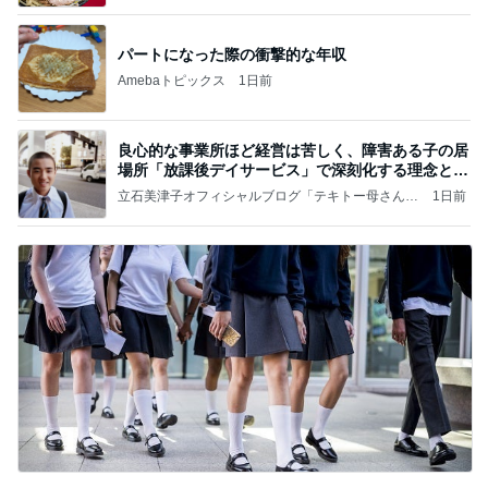
と
パートになった際の衝撃的な年収
Amebaトピックス
1日前
良心的な事業所ほど経営は苦しく、障害ある子の居
場所「放課後デイサービス」で深刻化する理念と現
実の
立石美津子オフィシャルブログ「テキトー母さんの
1日前
すすめ」Powered by Ameba