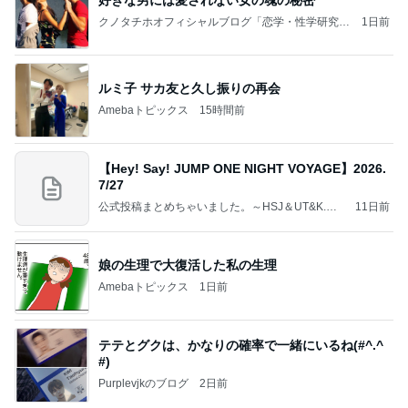
好きな男には愛されない女の魂の秘密
クノタチホオフィシャルブログ「恋学・性学研究
1日前
室」Powered by Ameba
ルミ子 サカ友と久し振りの再会
Amebaトピックス
15時間前
【Hey! Say! JUMP ONE NIGHT VOYAGE】2026.
7/27
公式投稿まとめちゃいました。～HSJ＆UT&K.O.
11日前
～
娘の生理で大復活した私の生理
Amebaトピックス
1日前
テテとグクは、かなりの確率で一緒にいるね(#^.^
#)
Purplevjkのブログ
2日前