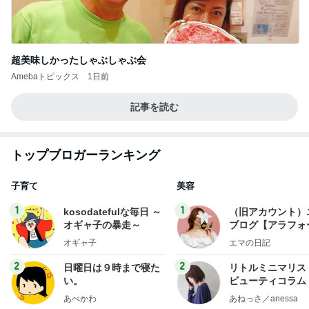
超美味しかったしゃぶしゃぶ会
Amebaトピックス
1日前
記事を読む
トップブロガーランキング
子育て
美容
1
1
kosodatefulな毎日 ～
（旧アカウント）
オギャ子の暴走～
ブログ【アラフォ
社売却セカンドラ
オギャ子
エマの日記
フ】
2
2
日曜日は９時まで寝た
リトルミニマリス
い。
ビューティコラム 
little minimalist'
あべかわ
あねっさ／anessa
uty colum