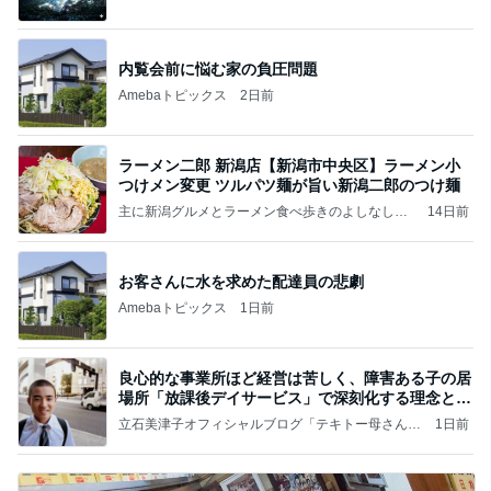
（続編）
内覧会前に悩む家の負圧問題
Amebaトピックス
2日前
ラーメン二郎 新潟店【新潟市中央区】ラーメン小
つけメン変更 ツルパツ麺が旨い新潟二郎のつけ麺
主に新潟グルメとラーメン食べ歩きのよしなしご
14日前
と
お客さんに水を求めた配達員の悲劇
Amebaトピックス
1日前
良心的な事業所ほど経営は苦しく、障害ある子の居
場所「放課後デイサービス」で深刻化する理念と現
実の
立石美津子オフィシャルブログ「テキトー母さんの
1日前
すすめ」Powered by Ameba