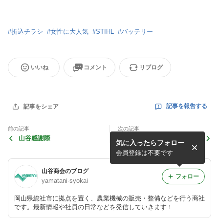
#
折込チラシ
#
女性に大人気
#
STIHL
#
バッテリー
いいね
コメント
リブログ
記事を報告する
記事をシェア
前の記事
次の記事
山谷感謝際
STIHLフェア開催！！
気に入ったらフォロー
会員登録は不要です
山谷商会のブログ
フォロー
yamatani-syokai
岡山県総社市に拠点を置く、農業機械の販売・整備などを行う商社
です。最新情報や社員の日常などを発信していきます！