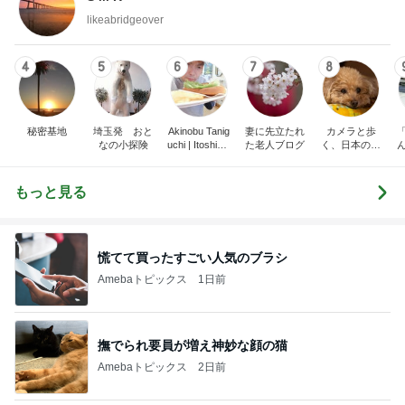
likeabridgeover
4
5
6
7
8
秘密基地
埼玉発 おと
Akinobu Tanig
妻に先立たれ
カメラと歩
なの小探険
uchi | Itoshima
た老人ブログ
く、日本の風
Landscape Ph
景スナップ紀
otographer
行
もっと見る
慌てて買ったすごい人気のブラシ
Amebaトピックス
1日前
撫でられ要員が増え神妙な顔の猫
Amebaトピックス
2日前