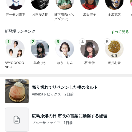
デーモン閣下
片岡愛之助
林下清志(ビッ
沢田聖子
金沢克彦
グダディ)
新登場ランキング
すべて見る
1
2
3
4
5
BEYOOOOO
島倉りか
ゆうこりん
石 安伊
蒼井心音
NDS
売り切れでリベンジした桃のタルト
Amebaトピックス
2日前
広島原爆の日 市長の言葉に動揺する総理
ブルーサファイア
1日前