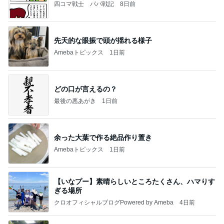
四コマ戦士 パパ戦記
8日前
先天的な眼振で頭が揺れる様子
Amebaトピックス
1日前
どの口が言えるの？
最後の悪あがき
1日前
余った大葉で作る絶品作り置き
Amebaトピックス
1日前
【いなプー】素晴らしいところたくさん、ハマりす
ぎる場所
クロオフィシャルブログPowered by Ameba
4日前