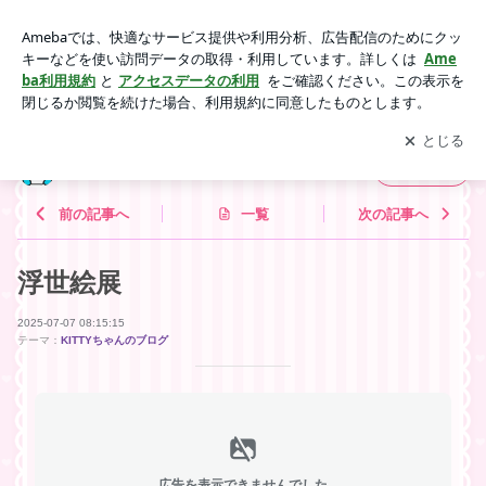
浮世絵展 | 板橋の電材屋ヤマピーのブログ
アプリをダウンロードして
ブログの更新通知
を受け取りまし
開く
ょう。
板橋の電材屋ヤマピーのブログ
フォロー
前の記事へ
一覧
次の記事へ
浮世絵展
2025-07-07 08:15:15
テーマ：
KITTYちゃんのブログ
広告を表示できませんでした