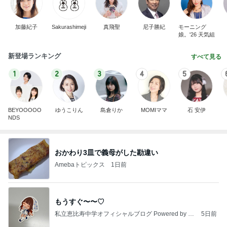
加藤紀子
Sakurashimeji
真飛聖
尼子勝紀
モーニング
娘。'26 天気組
新登場ランキング
すべて見る
1
2
3
4
5
BEYOOOOO
ゆうこりん
島倉りか
MOMIママ
石 安伊
NDS
おかわり3皿で義母がした勘違い
Amebaトピックス
1日前
もうすぐ〜〜♡
私立恵比寿中学オフィシャルブログ Powered by A
5日前
meba