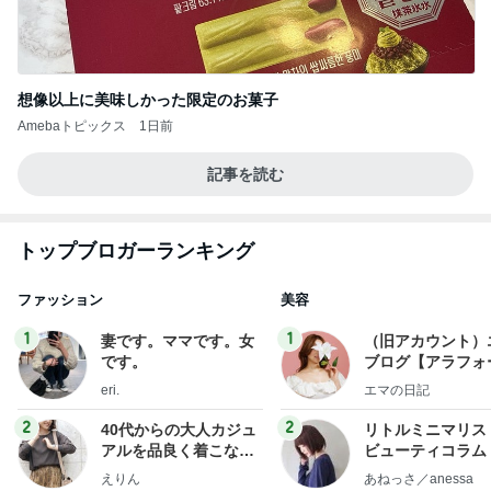
想像以上に美味しかった限定のお菓子
Amebaトピックス
1日前
記事を読む
トップブロガーランキング
ファッション
美容
1
1
妻です。ママです。女
（旧アカウント）
です。
ブログ【アラフォ
社売却セカンドラ
eri.
エマの日記
フ】
2
2
40代からの大人カジュ
リトルミニマリス
アルを品良く着こなす
ビューティコラム 
ファッションブログ
little minimalist'
えりん
あねっさ／anessa