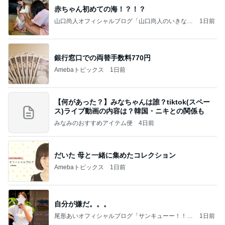
赤ちゃん初めての海！？！？
山口尚人オフィシャルブログ「山口尚人のいきなり
1日前
パパになったけど美容師も続けてます。」Powered
by Ameba
銀行窓口での両替手数料770円
Amebaトピックス
1日前
【何があった？】みなちゃんは誰？tiktok(スペー
ス)ライブ動画の内容は？韓国・ニキとの関係も
みなみのおすすめアイテム便
4日前
だいた 母と一緒に集めたコレクション
Amebaトピックス
1日前
自分が嫌だ。。。
尾形あいオフィシャルブログ「サンキューー！！尾
1日前
形家です！by嫁」Powered by Ameba