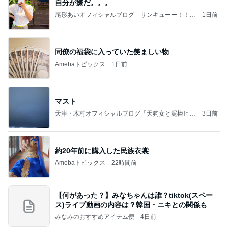
自分が嫌だ。。。
尾形あいオフィシャルブログ「サンキューー！！尾
1日前
形家です！by嫁」Powered by Ameba
同僚の福袋に入っていた羨ましい物
Amebaトピックス
1日前
マスト
天津・木村オフィシャルブログ「天狗女と泥棒ヒゲ
3日前
男」Powered by Ameba
約20年前に購入した民族衣裳
Amebaトピックス
22時間前
【何があった？】みなちゃんは誰？tiktok(スペー
ス)ライブ動画の内容は？韓国・ニキとの関係も
みなみのおすすめアイテム便
4日前