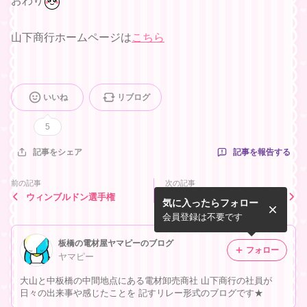
おわり
山下商行ホームページは
こちら
いいね
リブログ
5
記事を報告する
記事をシェア
前の記事
次の記事
ウィンブルドン選手権
ジャガイモ掘り
気に入ったらフォロー
会員登録は不要です
板橋の電材屋ヤマピーのブログ
フォロー
ヤマピー
大山と中板橋の中間地点にある電材卸売商社 山下商行の社員が
日々の出来事や感じたことを 記すリレー形式のブログです★