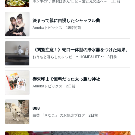
ホンネの“子供おばさん”日記～愛と光の道へ～
1日前
決まって親に自慢したシャッフル曲
Amebaトピックス
18時間前
《閲覧注意！》蛇口一体型の浄水器をつけた結果。
おうちと暮らしのレシピ 〜HOME&LIFE〜
3日前
御朱印まで無料だった太っ腹な神社
Amebaトピックス
2日前
888
白柴 『きなこ』 のお気楽ブログ
2日前