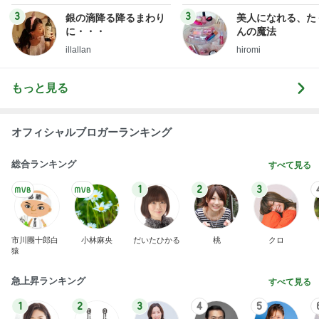
uty colum
3
3
銀の滴降る降るまわり
美人になれる、た
に・・・
んの魔法
illallan
hiromi
もっと見る
オフィシャルブロガーランキング
総合ランキング
すべて見る
1
2
3
市川團十郎白
小林麻央
だいたひかる
桃
クロ
猿
急上昇ランキング
すべて見る
1
2
3
4
5