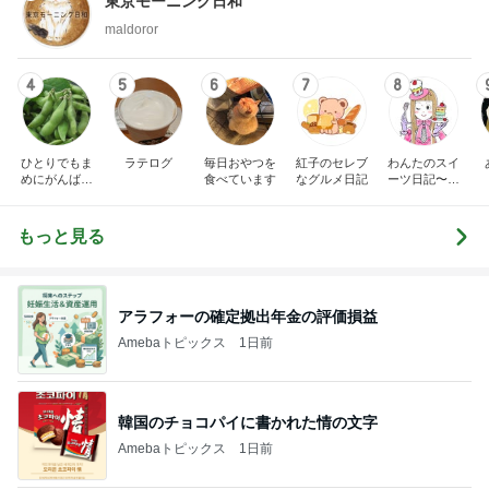
東京モーニング日和
maldoror
4
5
6
7
8
ひとりでもま
ラテログ
毎日おやつを
紅子のセレブ
わんたのスイ
めにがんばる
食べています
なグルメ日記
ーツ日記〜小
ブログ
さな幸せ♡コ
ンビニスイー
ツ〜
もっと見る
アラフォーの確定拠出年金の評価損益
Amebaトピックス
1日前
韓国のチョコパイに書かれた情の文字
Amebaトピックス
1日前