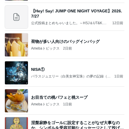
【Hey! Say! JUMP ONE NIGHT VOYAGE】2026.
7/27
公式投稿まとめちゃいました。～HSJ＆UT&K.O.
12日前
～
荷物が多い人向けのバッグインバッグ
Amebaトピックス
2日前
NISA①
パラスジュエリー（白美女神宝珠）の夢の記録（続
1日前
編）
お目当ての桃パフェと桃スープ
Amebaトピックス
1日前
涅槃寂静をゴールに設定することがなぜ大事なの
か、シンボルを受容可能なメッセージとして投げる