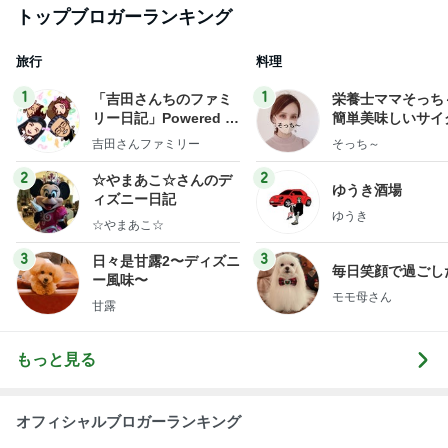
トップブロガーランキング
旅行
料理
1
1
「吉田さんちのファミ
栄養士ママそっち
リー日記」Powered b
簡単美味しいサイ
y Ameba 吉田さんファ
献立
吉田さんファミリー
そっち～
ミリーオフィシャルブ
ログ
2
2
☆やまあこ☆さんのデ
ゆうき酒場
ィズニー日記
ゆうき
☆やまあこ☆
3
3
日々是甘露2〜ディズニ
毎日笑顔で過ごし
ー風味〜
モモ母さん
甘露
もっと見る
オフィシャルブロガーランキング