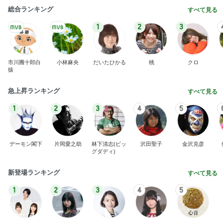
総合ランキング
すべて見る
1
2
3
市川團十郎白
小林麻央
だいたひかる
桃
クロ
猿
急上昇ランキング
すべて見る
1
2
3
4
5
デーモン閣下
片岡愛之助
林下清志(ビッ
沢田聖子
金沢克彦
グダディ)
新登場ランキング
すべて見る
1
2
3
4
5