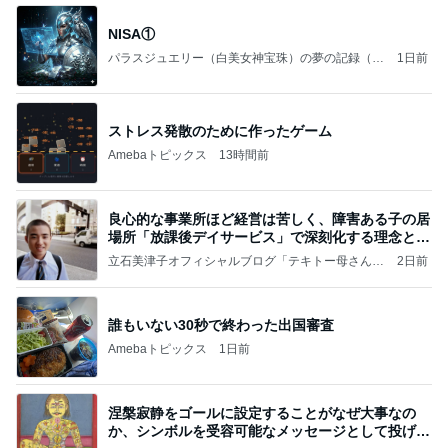
NISA①
パラスジュエリー（白美女神宝珠）の夢の記録（続
1日前
編）
ストレス発散のために作ったゲーム
Amebaトピックス
13時間前
良心的な事業所ほど経営は苦しく、障害ある子の居
場所「放課後デイサービス」で深刻化する理念と現
実の
立石美津子オフィシャルブログ「テキトー母さんの
2日前
すすめ」Powered by Ameba
誰もいない30秒で終わった出国審査
Amebaトピックス
1日前
涅槃寂静をゴールに設定することがなぜ大事なの
か、シンボルを受容可能なメッセージとして投げる