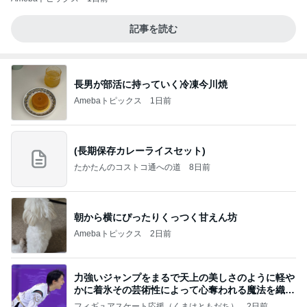
記事を読む
長男が部活に持っていく冷凍今川焼
Amebaトピックス
1日前
(長期保存カレーライスセット)
たかたんのコストコ通への道
8日前
朝から横にぴったりくっつく甘えん坊
Amebaトピックス
2日前
力強いジャンプをまるで天上の美しさのように軽や
かに着氷その芸術性によって心奪われる魔法を織り
なす
フィギュアスケート応援（くまはともだち）
2日前