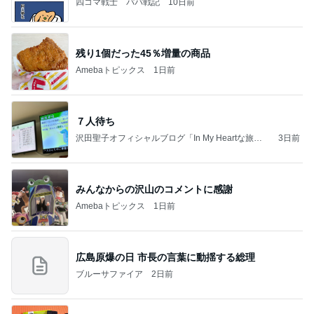
四コマ戦士 パパ戦記
10日前
残り1個だった45％増量の商品
Amebaトピックス
1日前
７人待ち
沢田聖子オフィシャルブログ「In My Heartな旅日
3日前
記」by Ameba
みんなからの沢山のコメントに感謝
Amebaトピックス
1日前
広島原爆の日 市長の言葉に動揺する総理
ブルーサファイア
2日前