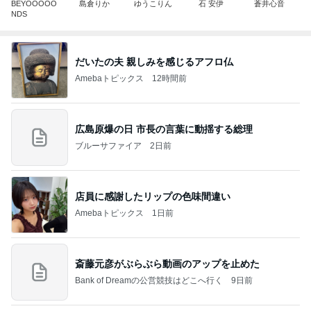
BEYOOOOO
島倉りか
ゆうこりん
石 安伊
蒼井心音
NDS
だいたの夫 親しみを感じるアフロ仏
Amebaトピックス
12時間前
広島原爆の日 市長の言葉に動揺する総理
ブルーサファイア
2日前
店員に感謝したリップの色味間違い
Amebaトピックス
1日前
斎藤元彦がぶらぶら動画のアップを止めた
Bank of Dreamの公営競技はどこへ行く
9日前