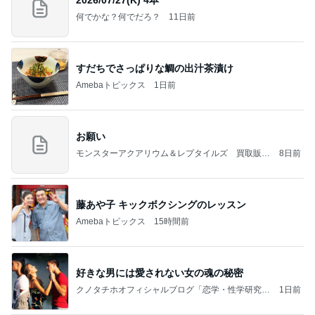
何でかな？何でだろ？
11日前
すだちでさっぱりな鯛の出汁茶漬け
Amebaトピックス
1日前
お願い
モンスターアクアリウム＆レプタイルズ 買取販売
8日前
情報
藤あや子 キックボクシングのレッスン
Amebaトピックス
15時間前
好きな男には愛されない女の魂の秘密
クノタチホオフィシャルブログ「恋学・性学研究
1日前
室」Powered by Ameba