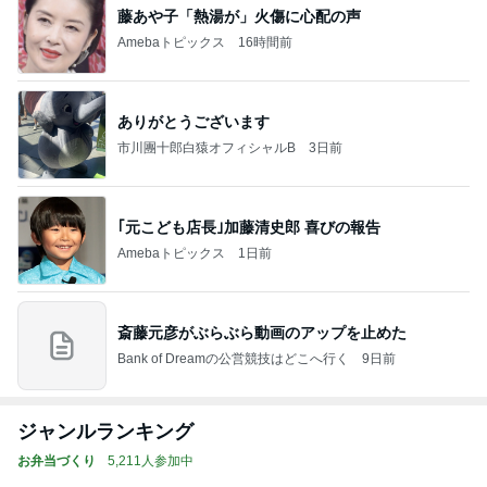
藤あや子「熱湯が」火傷に心配の声
Amebaトピックス
16時間前
ありがとうございます
市川團十郎白猿オフィシャルB
3日前
｢元こども店長｣加藤清史郎 喜びの報告
Amebaトピックス
1日前
斎藤元彦がぶらぶら動画のアップを止めた
Bank of Dreamの公営競技はどこへ行く
9日前
ジャンルランキング
お弁当づくり
5,211人参加中