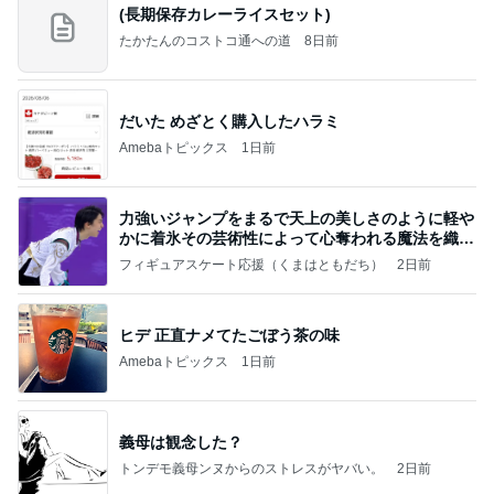
(長期保存カレーライスセット)
たかたんのコストコ通への道
8日前
だいた めざとく購入したハラミ
Amebaトピックス
1日前
力強いジャンプをまるで天上の美しさのように軽や
かに着氷その芸術性によって心奪われる魔法を織り
なす
フィギュアスケート応援（くまはともだち）
2日前
ヒデ 正直ナメてたごぼう茶の味
Amebaトピックス
1日前
義母は観念した？
トンデモ義母ンヌからのストレスがヤバい。
2日前