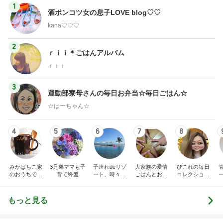
1
酒ポンコツ女の息子LOVE blog♡♡
kana♡♡♡
2
ｒｉｉ＊ごはんアルバム
ｒｉｉ
3
運動部寮母さんの毎日お弁当☆毎日ごはん☆
☆はーちゃん☆
4
5
6
7
8
みかぱちこ家
3兄弟ママも子
子連れdeリゾ
大家族の愛情
ぴこれの毎日
のおうちでご
育て終盤
ート、時々キ
ごはんとお弁
コレクション
はん
ャラ弁
当❤︎
♬.*ﾟ
もっと見る