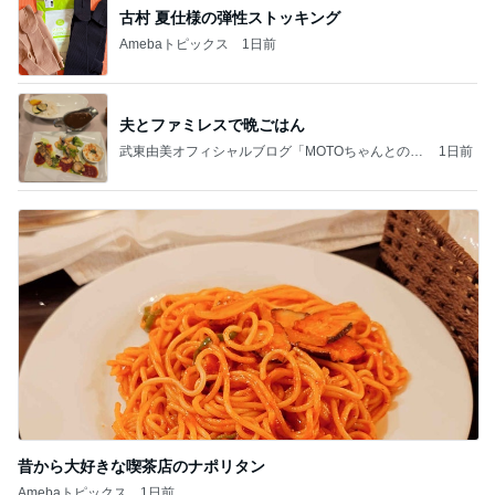
古村 夏仕様の弾性ストッキング
Amebaトピックス
1日前
夫とファミレスで晩ごはん
武東由美オフィシャルブログ「MOTOちゃんとのは
1日前
っぴぃな毎日」Powered by Ameba
昔から大好きな喫茶店のナポリタン
Amebaトピックス
1日前