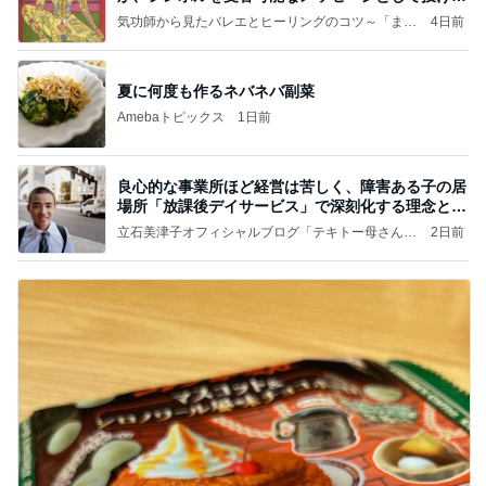
ことが
気功師から見たバレエとヒーリングのコツ～「まと
4日前
いのば」ブログ
夏に何度も作るネバネバ副菜
Amebaトピックス
1日前
良心的な事業所ほど経営は苦しく、障害ある子の居
場所「放課後デイサービス」で深刻化する理念と現
実の
立石美津子オフィシャルブログ「テキトー母さんの
2日前
すすめ」Powered by Ameba