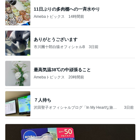
11日ぶりの多肉棚への一斉水やり
Amebaトピックス
14時間前
ありがとうございます
市川團十郎白猿オフィシャルB
3日前
最高気温38℃の中頑張ること
Amebaトピックス
20時間前
７人待ち
沢田聖子オフィシャルブログ「In My Heartな旅日
3日前
記」by Ameba