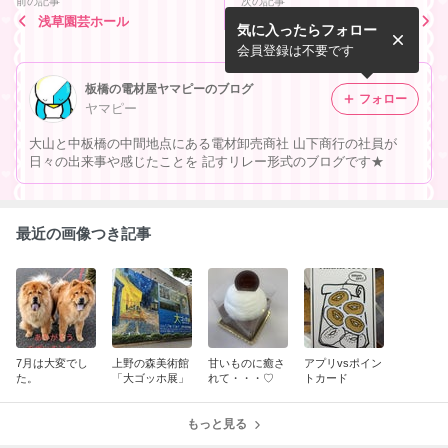
前の記事
次の記事
浅草園芸ホール
携帯AI進化してました
気に入ったらフォロー
会員登録は不要です
板橋の電材屋ヤマピーのブログ
フォロー
ヤマピー
大山と中板橋の中間地点にある電材卸売商社 山下商行の社員が
日々の出来事や感じたことを 記すリレー形式のブログです★
最近の画像つき記事
7月は大変でし
上野の森美術館
甘いものに癒さ
アプリvsポイン
た。
「大ゴッホ展」
れて・・・♡
トカード
もっと見る