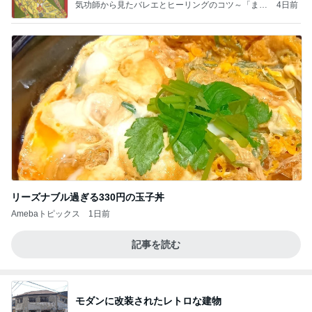
ことが
気功師から見たバレエとヒーリングのコツ～「まと
4日前
いのば」ブログ
リーズナブル過ぎる330円の玉子丼
Amebaトピックス
1日前
記事を読む
モダンに改装されたレトロな建物