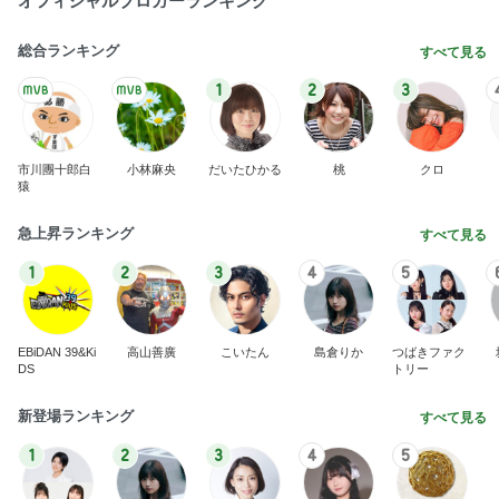
オフィシャルブロガーランキング
総合ランキング
すべて見る
1
2
3
市川團十郎白
小林麻央
だいたひかる
桃
クロ
猿
急上昇ランキング
すべて見る
1
2
3
4
5
EBiDAN 39&Ki
高山善廣
こいたん
島倉りか
つばきファク
DS
トリー
新登場ランキング
すべて見る
1
2
3
4
5