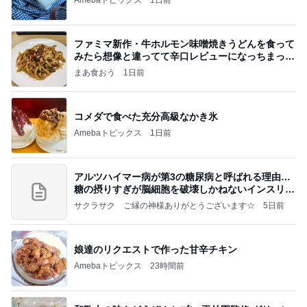
Amebaトピックス
1日前
ファミマ新作・牛ホルモン味噌焼きうどんを食って
みたら想像と違ってて辛口レビューになっちまった
話
まあ食おう
1日前
コメダで食べた充分高級なかき氷
Amebaトピックス
1日前
アルツハイマー病が第3の糖尿病と呼ばれる理由…
糖の摂りすぎが脳細胞を破壊しかねないインスリン
の恐
サクラサク ご縁の神様ありがとうございます☆
5日前
娘達のリクエストで作った甘辛チキン
Amebaトピックス
23時間前