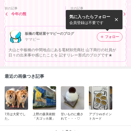
前の記事
次の記事
今年の熊
ヨットちゃんから
気に入ったらフォロー
会員登録は不要です
板橋の電材屋ヤマピーのブログ
フォロー
ヤマピー
大山と中板橋の中間地点にある電材卸売商社 山下商行の社員が
日々の出来事や感じたことを 記すリレー形式のブログです★
最近の画像つき記事
7月は大変でし
上野の森美術館
甘いものに癒さ
アプリvsポイン
た。
「大ゴッホ展」
れて・・・♡
トカード