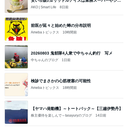
安い市販の2リットルアイスは業務スーパーやシャ
トレ
AKO | Smart Life
8日前
前医が延々と始めた蝉の分布説明
Amebaトピックス
10時間前
20260803 鬼郁隊4人衆で中ちゃん釣行 写メ
中ちゃんのブログ
1日前
検診でまさかの心筋梗塞の可能性
Amebaトピックス
18時間前
【ヤマハ発動機】～トートバック～【三越伊勢丹】
株主優待を楽しんで～tasayuryのブログ
14日前