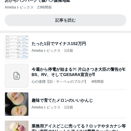
おからハンバーグで腹パン腹痛地獄
Amebaトピックス
23時間前
記事を読む
たった1日でマイナス152万円
Amebaトピックス
1日前
今週から停電が始まる?! 片山さつき大臣の警告がE
BS、RV、そしてGESARA宣言が⁈
心の道標【旧：ヤ～ベェのブログ】
4時間前
趣味で育てたメロンのいいかんじ
Amebaトピックス
1日前
業務用アイスどこに売ってる？ロッテやタカナシ等