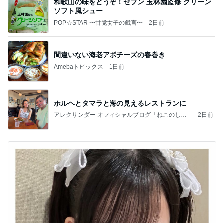
和歌山の味をどうぞ！セブン 玉林園監修 グリーン
ソフト風シュー
POP☆STAR 〜甘党女子の戯言〜
2日前
間違いない海老アボチーズの春巻き
Amebaトピックス
1日前
ホルヘとタマラと海の見えるレストランに
アレクサンダー オフィシャルブログ「ねこのしっ
2日前
ぽ欲しいな」Powered by Ameba