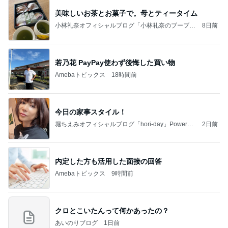
美味しいお茶とお菓子で。母とティータイム
小林礼奈オフィシャルブログ「小林礼奈のブーブー
8日前
ブログ」Powered by Ameba
若乃花 PayPay使わず後悔した買い物
Amebaトピックス
18時間前
今日の家事スタイル！
堀ちえみオフィシャルブログ「hori-day」Powered
2日前
by Ameba
内定した方も活用した面接の回答
Amebaトピックス
9時間前
クロとこいたんって何かあったの？
あいのりブログ
1日前