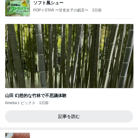
ソフト風シュー
POP☆STAR 〜甘党女子の戯言〜
2日前
山田 幻想的な竹林で不思議体験
Amebaトピックス
1日前
記事を読む