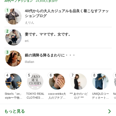
30代〜ファッション
14,858人参加中
1
40代からの大人カジュアルを品良く着こなすファッ
ションブログ
えりん
2
妻です。ママです。女です。
eri.
3
銀の滴降る降るまわりに・・・
illallan
4
5
6
7
8
Shiori's「on」
TOKYO REAL
coco-eririko大
*** あやのハピ
UNIQLOコー
N
style〜干物女
CLOTHES 大
人のプチプラ
ログ ***
ディネート日
の成長記〜
人世代のリア
mixコーデ
記
ルクローズ
もっと見る