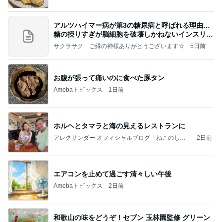
アルツハイマー病が第3の糖尿病と呼ばれる理由…
糖の摂りすぎが脳細胞を破壊しかねないインスリン
の恐
サクラサク ご縁の神様ありがとうございます☆
5日前
お腹が張って痛いのに食べた豚タン
Amebaトピックス
1日前
ホルヘとタマラと海の見えるレストランに
アレクサンダー オフィシャルブログ「ねこのしっ
2日前
ぽ欲しいな」Powered by Ameba
エアコンを止めて過ごす清々しい午後
Amebaトピックス
2日前
和歌山の味をどうぞ！セブン 玉林園監修 グリーン