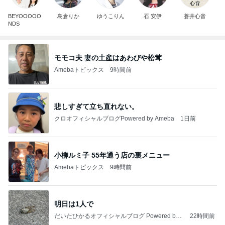
BEYOOOOO
島倉りか
ゆうこりん
石 安伊
蒼井心音
NDS
モモコ夫 妻の土産はあわびや松茸
Amebaトピックス
9時間前
悲しすぎて立ち直れない。
クロオフィシャルブログPowered by Ameba
1日前
小柳ルミ子 55年通う店の裏メニュー
Amebaトピックス
9時間前
明日は1人で
だいたひかるオフィシャルブログ Powered by
22時間前
Ameba