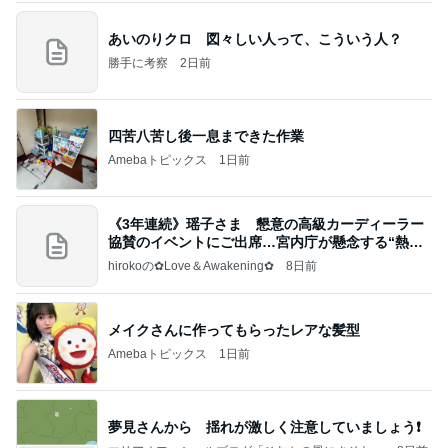
あいのりクロ 図々しい人って、こういう人？
勝手に考察
2日前
四苦八苦し後一息まできた作業
Amebaトピックス
1日前
《3年連続》瑶子さま 懇意の高級カーディーラー
協賛のイベントにご出席…宮内庁が懸念する“熱心
すぎ
hirokoの✿Love＆Awakening✿
8日前
メイクさんに作ってもらったレアな髪型
Amebaトピックス
1日前
夢見さんから 揺れが激しく注意していましょう❗️