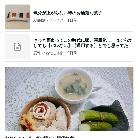
気分が上がらない時のお洒落な菓子
Amebaトピックス
1日前
きっと高市ってこの時代に嘘、誤魔化し、はぐらか
しても【バレない】【通用する】とでも思ってたん
だろ
広報 いぬねこ本舗
9日前