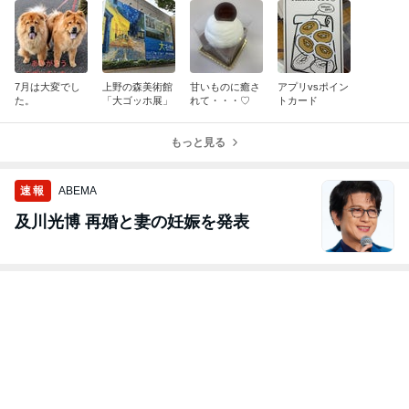
7月は大変でし
上野の森美術館
甘いものに癒さ
アプリvsポイン
た。
「大ゴッホ展」
れて・・・♡
トカード
もっと見る
速報
ABEMA
及川光博 再婚と妻の妊娠を発表