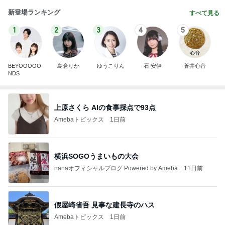
新登場ランキング
すべて見る
1
2
3
4
5
BEYOOOOO
島倉りか
ゆうこりん
石 安伊
蒼井心音
NDS
上原さくら AIの食事採点で93点
Amebaトピックス
1日前
横浜SOGOうまいもの大会
nanaオフィシャルブログ Powered by Ameba
11日前
假屋崎省吾 見事な建長寺のハス
Amebaトピックス
1日前