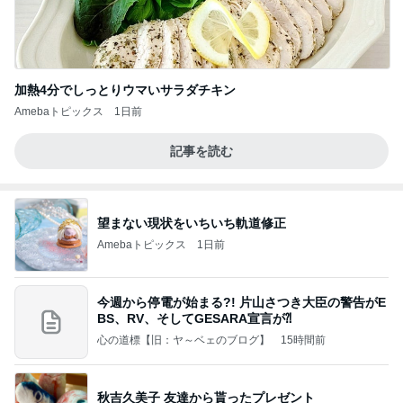
加熱4分でしっとりウマいサラダチキン
Amebaトピックス
1日前
記事を読む
望まない現状をいちいち軌道修正
Amebaトピックス
1日前
今週から停電が始まる?! 片山さつき大臣の警告がE
BS、RV、そしてGESARA宣言が⁈
心の道標【旧：ヤ～ベェのブログ】
15時間前
秋吉久美子 友達から貰ったプレゼント