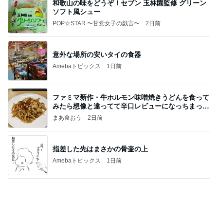
和歌山の味をどうぞ！セブン 玉林園監修 グリーン
ソフト風シュー
POP☆STAR 〜甘党女子の戯言〜
2日前
意外な場所の安いタイの食器
Amebaトピックス
1日前
ファミマ新作・牛ホルモン味噌焼きうどんを食って
みたら想像と違ってて辛口レビューになっちまった
話
まあ食おう
2日前
指差した先はまさかの骨壷の上
Amebaトピックス
1日前