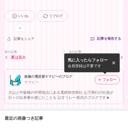
いいね
リブログ
4
記事を報告する
記事をシェア
前の記事
次の記事
夏は花火
猫戦争
気に入ったらフォロー
会員登録は不要です
板橋の電材屋ヤマピーのブログ
フォロー
ヤマピー
大山と中板橋の中間地点にある電材卸売商社 山下商行の社員が
日々の出来事や感じたことを 記すリレー形式のブログです★
最近の画像つき記事