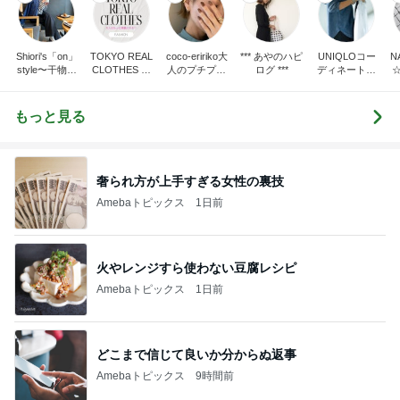
Shiori's「on」
TOKYO REAL
coco-eririko大
*** あやのハピ
UNIQLOコー
N
style〜干物女
CLOTHES 大
人のプチプラ
ログ ***
ディネート日
の成長記〜
人世代のリア
mixコーデ
記
ルクローズ
もっと見る
奢られ方が上手すぎる女性の裏技
Amebaトピックス
1日前
火やレンジすら使わない豆腐レシピ
Amebaトピックス
1日前
どこまで信じて良いか分からぬ返事
Amebaトピックス
9時間前