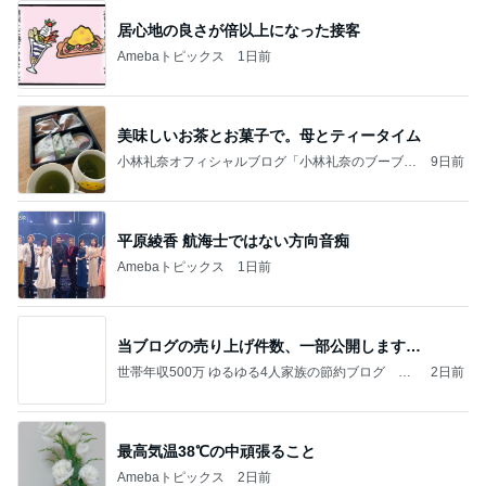
居心地の良さが倍以上になった接客
Amebaトピックス
1日前
美味しいお茶とお菓子で。母とティータイム
小林礼奈オフィシャルブログ「小林礼奈のブーブー
9日前
ブログ」Powered by Ameba
平原綾香 航海士ではない方向音痴
Amebaトピックス
1日前
当ブログの売り上げ件数、一部公開します…
世帯年収500万 ゆるゆる4人家族の節約ブログ 〜
2日前
ケチ旦那と金銭感覚マヒ嫁の日々〜
最高気温38℃の中頑張ること
Amebaトピックス
2日前