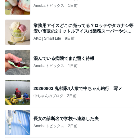
Amebaトピックス
1日前
業務用アイスどこに売ってる？ロッテやタカナシ等
安い市販の2リットルアイスは業務スーパーやシャ
トレ
AKO | Smart Life
9日前
混んでいる病院でまだ暫く待機
Amebaトピックス
1日前
20260803 鬼郁隊4人衆で中ちゃん釣行 写メ
中ちゃんのブログ
2日前
長女の診断名で学校へ連絡した夫
Amebaトピックス
2日前