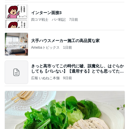
インターン面接3
四コマ戦士 パパ戦記
7日前
大手ハウスメーカー施工の高品質な家
Amebaトピックス
1日前
きっと高市ってこの時代に嘘、誤魔化し、はぐらか
しても【バレない】【通用する】とでも思ってたん
だろ
広報 いぬねこ本舗
9日前