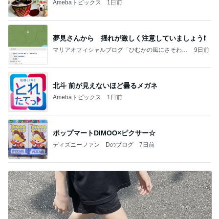
Amebaトピックス
1日前
夢見さんから 揺れが激しく注意していましょう❗️
マリアオフィシャルブログ「ひむかの風にさそわれ
9日前
て」Powered by Ameba
北斗 前が見えないほど曇るメガネ
Amebaトピックス
1日前
ポップマートDIMOO×ピクサー☆
ディズニーファン Dのブログ
7日前