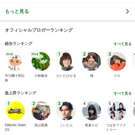
もっと見る
オフィシャルブロガーランキング
総合ランキング
すべて見る
1
2
3
市川團十郎白
小林麻央
だいたひかる
桃
クロ
猿
急上昇ランキング
すべて見る
1
2
3
4
5
EBiDAN 39&Ki
高山善廣
こいたん
島倉りか
つばきファク
DS
トリー