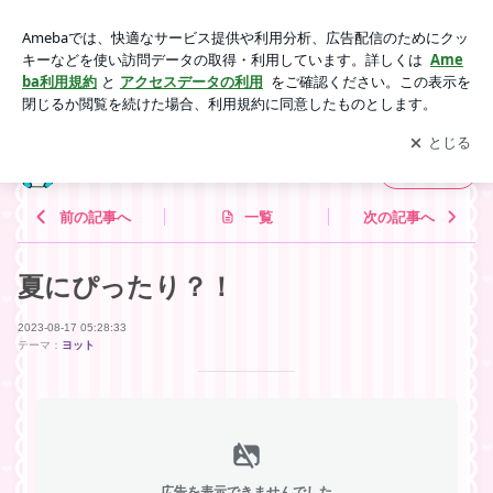
夏にぴったり？！ | 板橋の電材屋ヤマピーのブログ
アプリをダウンロードして
ブログの更新通知
を受け取りまし
開く
ょう。
板橋の電材屋ヤマピーのブログ
フォロー
前の記事へ
一覧
次の記事へ
夏にぴったり？！
2023-08-17 05:28:33
テーマ：
ヨット
広告を表示できませんでした