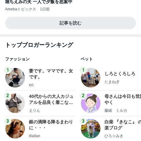
堀ちえみの夫 一人で夕飯を思案中
Amebaトピックス
1日前
記事を読む
トップブロガーランキング
ファッション
ペット
1
1
妻です。ママです。女
しろとくろしろ
です。
たまねぎ
eri.
2
2
40代からの大人カジュ
母さんは今日も世
アルを品良く着こなす
やく
ファッションブログ
えりん
藤緒 ミルカ
3
3
銀の滴降る降るまわり
白柴 『きなこ』 
に・・・
楽ブログ
illallan
ひろ☆みき