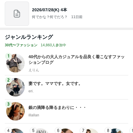
2026/07/28(K) 4本
何でかな？何でだろ？
11日前
ジャンルランキング
30代〜ファッション
14,860人参加中
1
40代からの大人カジュアルを品良く着こなすファッ
ションブログ
えりん
2
妻です。ママです。女です。
eri.
3
銀の滴降る降るまわりに・・・
illallan
4
5
6
7
8