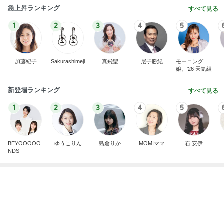
急上昇ランキング
すべて見る
1
2
3
4
5
加藤紀子
Sakurashimeji
真飛聖
尼子勝紀
モーニング
娘。'26 天気組
新登場ランキング
すべて見る
1
2
3
4
5
BEYOOOOO
ゆうこりん
島倉りか
MOMIママ
石 安伊
NDS