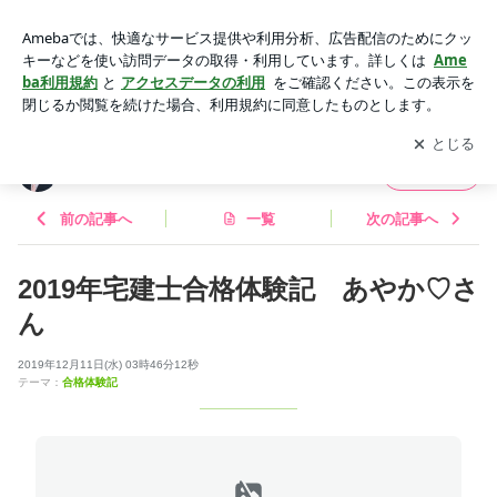
2019年宅建士合格体験記 あやか♡さん | 山梨宅建学院のブロ
グ
アプリをダウンロードして
ブログの更新通知
を受け取りまし
開く
ょう。
山梨宅建学院のブログ
フォロー
前の記事へ
一覧
次の記事へ
2019年宅建士合格体験記 あやか♡さ
ん
2019年12月11日(水) 03時46分12秒
テーマ：
合格体験記