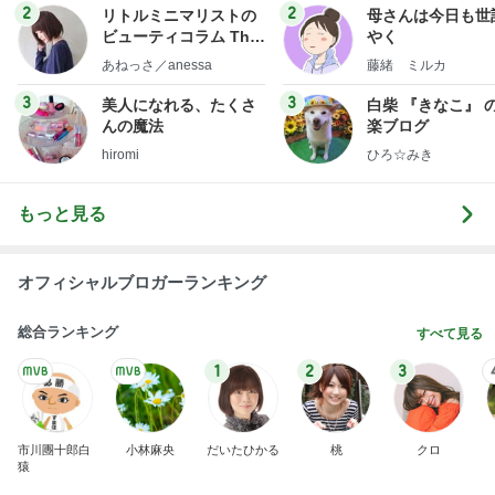
2
2
リトルミニマリストの
母さんは今日も世
ビューティコラム The
やく
little minimalist's bea
あねっさ／anessa
藤緒 ミルカ
uty colum
3
3
美人になれる、たくさ
白柴 『きなこ』 
んの魔法
楽ブログ
hiromi
ひろ☆みき
もっと見る
オフィシャルブロガーランキング
総合ランキング
すべて見る
1
2
3
市川團十郎白
小林麻央
だいたひかる
桃
クロ
猿