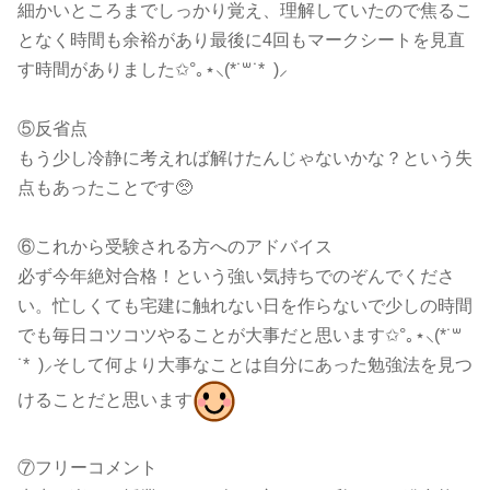
細かいところまでしっかり覚え、理解していたので焦るこ
となく時間も余裕があり最後に4回もマークシートを見直
す時間がありました✩°｡⋆⸜(*˙꒳˙* )⸝
⑤反省点
もう少し冷静に考えれば解けたんじゃないかな？という失
点もあったことです🥺
⑥これから受験される方へのアドバイス
必ず今年絶対合格！という強い気持ちでのぞんでくださ
い。忙しくても宅建に触れない日を作らないで少しの時間
でも毎日コツコツやることが大事だと思います✩°｡⋆⸜(*˙꒳
˙* )⸝そして何より大事なことは自分にあった勉強法を見つ
けることだと思います
⑦フリーコメント