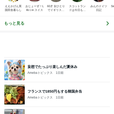
ええかげん英
おじょーず！L
60才 女ひとり
スコットラン
みんのドイツ
Si
国田舎暮らし
ife☆in スイス
でイギリスに
ドは今日も曇
日記
移住
り空
もっと見る
妄想でたっぷり楽しんだ夏休み
Amebaトピックス
1日前
フランスで1850円もする韓国弁当
Amebaトピックス
1日前