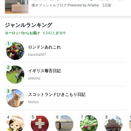
桃オフィシャルブログ Powered by Ameba
1日前
ジャンルランキング
ヨーロッパからお届け
6,542人参加中
1
ロンドンあれこれ
hancha007
2
イギリス毒舌日記
wiltomo
3
スコットランドひきこもり日記
Norizo
4
5
6
7
8