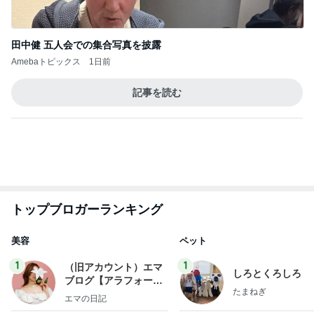
田中健 五人会での集合写真を披露
Amebaトピックス
1日前
記事を読む
トップブロガーランキング
美容
ペット
1
1
（旧アカウント）エマ
しろとくろしろ
ブログ【アラフォー会
たまねぎ
社売却セカンドライ
エマの日記
フ】