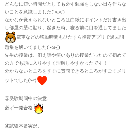
どんなに短い時間だとしても必ず勉強をしない日を作らな
いことを意識しました(´•ω•̥`)
なかなか覚えられないところは白紙にポイントだけ書き出
し部屋の壁に貼り、起きた時、寝る前に目を通してました
電車などの移動時間もひたすら携帯アプリで過去問
題集を解いてました(´•ω•̥`)
先生の授業は、例え話や笑いありの授業だったので初めて
の方でも頭に入りやすく理解しやすかったです！！
分からないところをすぐに質問できるところがすごくメリ
ットでした(><)
③受験期間中の決意、
必ず一発合格
④試験本番実況、