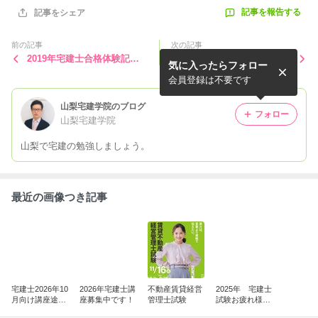
記事を報告する
記事をシェア
前の記事
次の記事
2019年宅建士合格体験記
2019年宅建士合格体験記 H
気に入ったらフォロー
窪田さん
Sさん
会員登録は不要です
山梨宅建学院のブログ
フォロー
山梨宅建学院
山梨で宅建の勉強しましょう。
最近の画像つき記事
宅建士2026年10
2026年宅建士講
不動産賃貸経営
2025年 宅建士
月向け講座途中
座募集中です！
管理士試験
試験お疲れ様で
加入のご案内
した。