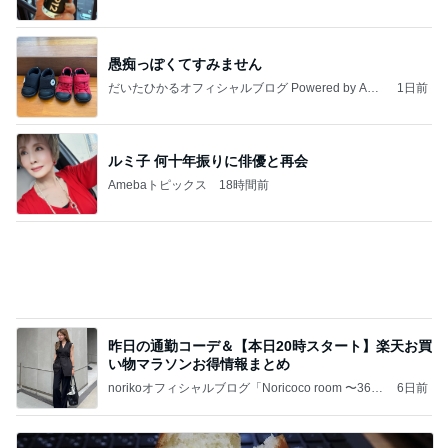
愚痴っぽくてすみません
だいたひかるオフィシャルブログ Powered by Ame
1日前
ba
ルミ子 何十年振りに俳優と再会
Amebaトピックス
18時間前
昨日の通勤コーデ＆【本日20時スタート】楽天お買
い物マラソンお得情報まとめ
norikoオフィシャルブログ「Noricoco room 〜365
6日前
日コーディネート日記〜」Powered by Ameba