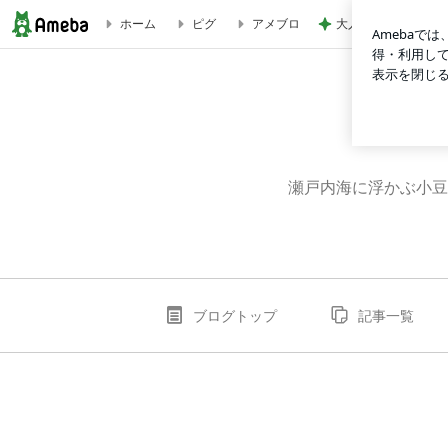
大人気スウェットパ
ホーム
ピグ
アメブロ
価格改定のお知らせ | やまひら醤油のブログ
瀬戸内海に浮かぶ小豆
ブログトップ
記事一覧