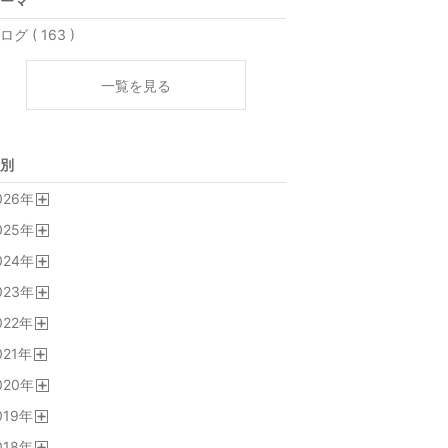
ーマ
ログ ( 163 )
一覧を見る
別
026
年
開
025
年
く
開
024
年
く
開
023
年
く
開
022
年
く
開
021
年
く
開
020
年
く
開
019
年
く
開
018
年