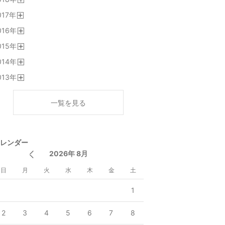
く
開
017
年
く
開
016
年
く
開
015
年
く
開
014
年
く
開
013
年
く
開
く
一覧を見る
レンダー
2026年 8月
日
月
火
水
木
金
土
1
2
3
4
5
6
7
8