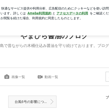
ンツの秋色ブラウン
芸能人ブログ
人気ブログ
新規登録
やまひら醤油のブログ
島で昔ながらの木桶仕込み醤油を守り続けております。ブログ
画像一覧
動画一覧
プ
台風6号の影響について