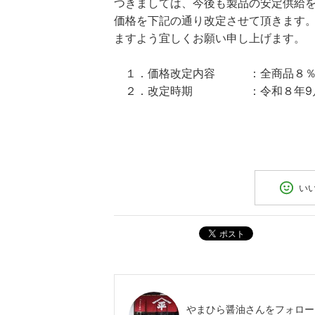
つきましては、今後も製品の安定供給
価格を下記の通り改定させて頂きます
ますよう宜しく
１．価格改定内容 ：全商品８％
２．改定時期 ：令
い
ポスト
やまひら醤油
さんをフォロー