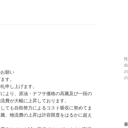
性
自
の
願い
の
げます。
御礼申し上げます。
響により、原油・ナフサ価格の高騰及び一段の
物流費が大幅に上昇しております。
ましても自助努力によるコスト吸収に努めてま
高騰、物流費の上昇は許容限度をはるかに超え
最