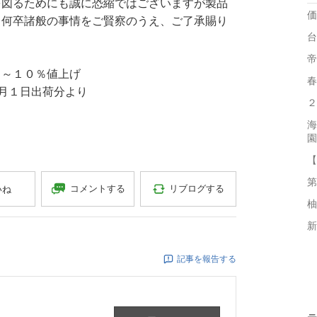
を図るためにも誠に恐縮ではございますが製品
価
。何卒諸般の事情をご賢察のうえ、ご了承賜り
台
お願い申し上げます。
帝
～１０％値上げ
春
和８年9月１日出荷分より
２
海
園
【
第
コメントする
リブログする
いね
柚
新
記事を報告する