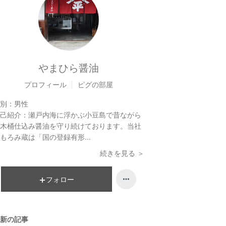
やまひら醤油
プロフィール
ピグの部屋
別：
男性
己紹介：
瀬戸内海に浮かぶ小豆島で昔ながら
木桶仕込み醤油を守り続けております。当社
もろみ蔵は「国の登録有形...
続きを見る ＞
フォロー
新の記事