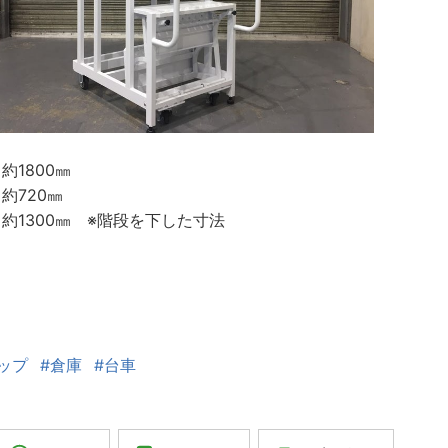
約1800㎜
約720㎜
約1300㎜ ※階段を下した寸法
ップ
#倉庫
#台車