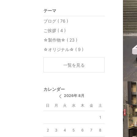
テーマ
ブログ ( 76 )
ご挨拶 ( 4 )
☆製作物☆ ( 23 )
☆オリジナル☆ ( 9 )
一覧を見る
カレンダー
2026年 8月
日
月
火
水
木
金
土
1
2
3
4
5
6
7
8