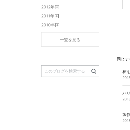
開
2012
年
く
開
2011
年
く
開
2010
年
く
開
く
一覧を見る
同じテ
柿
201
ハ
201
製
201