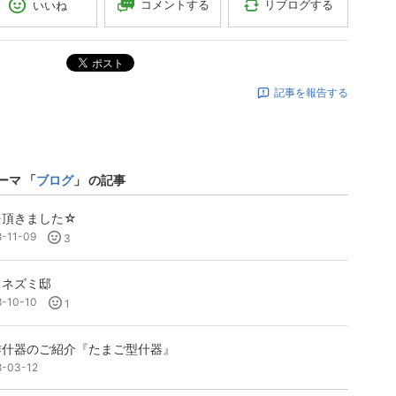
コメントする
リブログする
いいね
ポスト
記事を報告する
ーマ 「
ブログ
」 の記事
を頂きました☆
8-11-09
3
リネズミ邸
8-10-10
1
作什器のご紹介『たまご型什器』
8-03-12