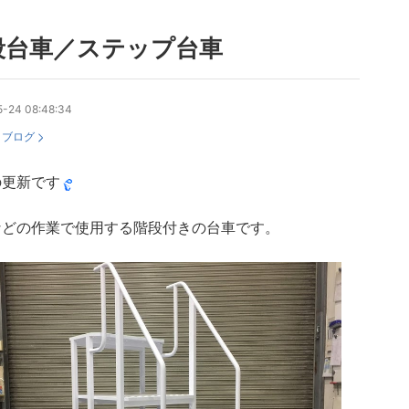
段台車／ステップ台車
5-24 08:48:34
：
ブログ
の更新です
などの作業で使用する階段付きの台車です。