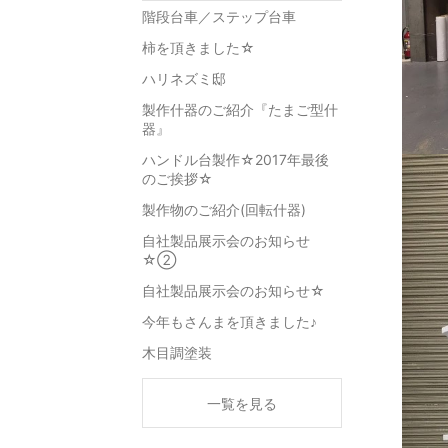
階段台車／ステップ台車
柿を頂きました☆
ハリネズミ邸
製作什器のご紹介『たまご型什
器』
ハンドル台製作☆2017年最後
のご挨拶☆
製作物のご紹介(回転什器)
自社製品展示会のお知らせ
☆②
自社製品展示会のお知らせ☆
今年もさんまを頂きました♪
木目調塗装
一覧を見る