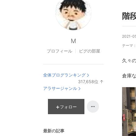
階
2021-0
M
テーマ
プロフィール
ピグの部屋
久々
全体ブログランキング
倉庫
317,658
位
↑
ラ
アラサージャンル
ン
キ
ン
フォロー
グ
上
昇
最新の記事