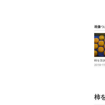
画像つ
柿を頂
2018-1
柿