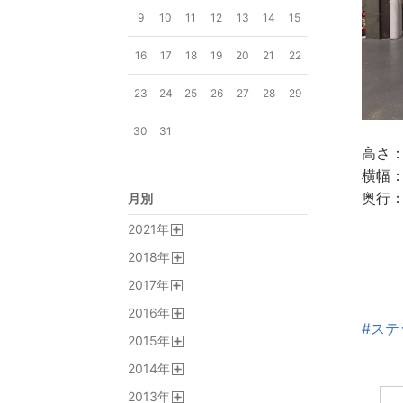
9
10
11
12
13
14
15
16
17
18
19
20
21
22
23
24
25
26
27
28
29
30
31
高さ：
横幅：
奥行：
月別
2021
年
開
2018
年
く
開
2017
年
く
開
2016
年
く
開
#ステ
2015
年
く
開
2014
年
く
開
2013
年
く