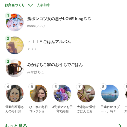
お弁当づくり
5,211人参加中
1
酒ポンコツ女の息子LOVE blog♡♡
kana♡♡♡
2
ｒｉｉ＊ごはんアルバム
ｒｉｉ
3
みかぱちこ家のおうちでごはん
みかぱちこ
4
5
6
7
8
運動部寮母さ
ぴこれの毎日
3兄弟ママも子
大家族の愛情
子連れdeリゾ
んの毎日お弁
コレクション
育て終盤
ごはんとお弁
ート、時々キ
ス
当☆毎日ごは
♬.*ﾟ
当❤︎
ャラ弁
ん☆
もっと見る