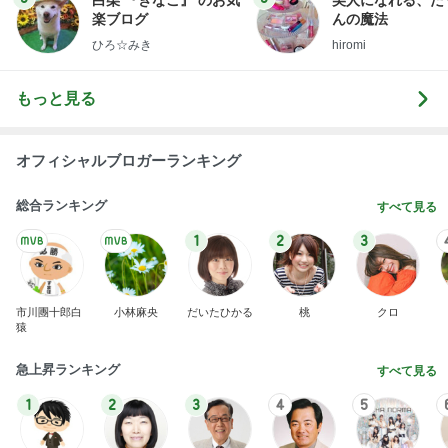
楽ブログ
んの魔法
ひろ☆みき
hiromi
もっと見る
オフィシャルブロガーランキング
総合ランキング
すべて見る
1
2
3
市川團十郎白
小林麻央
だいたひかる
桃
クロ
猿
急上昇ランキング
すべて見る
1
2
3
4
5