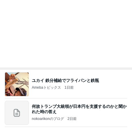
累計数千枚をお届けした美脚パンツ
Amebaトピックス
1日前
【ANAプレミアムクラス初体験】雷で50分遅延…
沖縄往復で分かった「余裕を買う」価値
華麗なるスタバマダム
3日前
上原さくら ツヤツヤほっぺになるYSL
Amebaトピックス
1日前
話題のスイカ丸ごとアイス♡
さとみるくのロサンゼルス⇔ハワイ夢日記
7日前