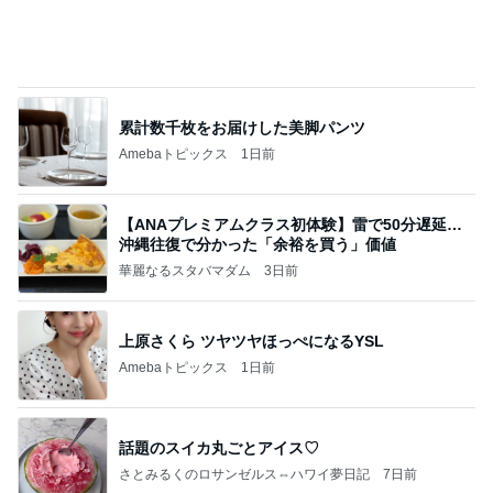
美奈代 長男の大学時代の友人
Amebaトピックス
1日前
高橋直純のトラブルメーカー第1167回更新しまし
た！
高橋直純オフィシャルブログ「なおずみぶろぐ」
11日前
Powered by Ameba