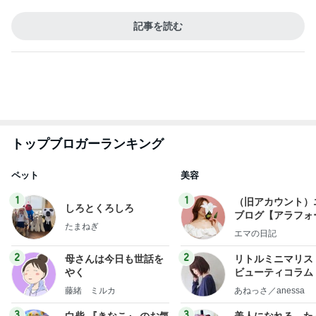
記事を読む
トップブロガーランキング
ペット
美容
1
1
（旧アカウント）
しろとくろしろ
ブログ【アラフォ
たまねぎ
社売却セカンドラ
エマの日記
フ】
2
2
母さんは今日も世話を
リトルミニマリス
やく
ビューティコラム 
little minimalist'
藤緒 ミルカ
あねっさ／anessa
uty colum
3
3
白柴 『きなこ』 のお気
美人になれる、た