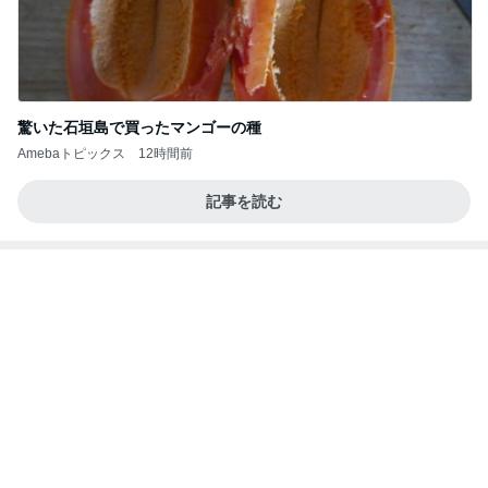
ユカイ 鉄分補給でフライパンと鉄瓶
Amebaトピックス
1日前
何故トランプ大統領が日本円を支援するのかと聞か
れた時の答え
nokoarikonのブログ
2日前