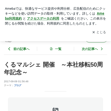
くるマルシェ 開催 ～本社移転50周年記念～ | 山口日産のブ
ログ
アプリをダウンロードして
ブログの更新通知
を受け取りまし
開く
ょう。
山口日産のブログ
フォロー
前の記事へ
一覧
次の記事へ
くるマルシェ 開催 ～本社移転50周
年記念～
2017-09-09 01:56:46
テーマ：
ブログ