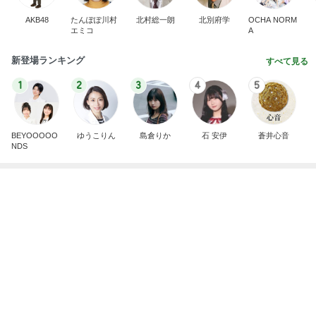
AKB48
たんぽぽ川村
北村総一朗
北別府学
OCHA NORM
エミコ
A
新登場ランキング
すべて見る
1
2
3
4
5
BEYOOOOO
ゆうこりん
島倉りか
石 安伊
蒼井心音
NDS
赤ちゃんを抱っこしながら用紙記入
Amebaトピックス
1日前
最近の香港で食べて感動したもの、いろいろまと
め！
香港在住えりのおいしい食べ歩きガイド
13日前