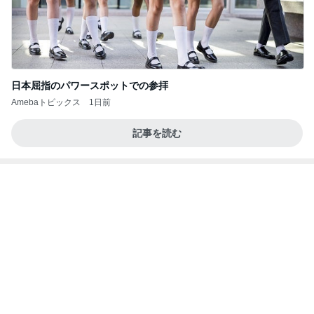
冷凍庫に入らないコストコの肉魚
Amebaトピックス
1日前
アンジャ児嶋さん相葉ちゃんと食事で紹介された仲
のいい後輩にコイツとは仲よく出来ないと思った
喋り場ならぬ語り場(仮)
10日前