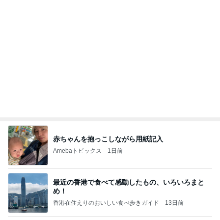
年収500万円で余裕のローン計画
Amebaトピックス
1日前
開卡
くいしんぼうCAMのもっとおいしい台湾!!!!
3日前
渡辺美奈代 湯むきする蜂蜜漬け
Amebaトピックス
1日前
TOPTOY☆Cocoa Workshop
ディズニーファン Dのブログ
9日前