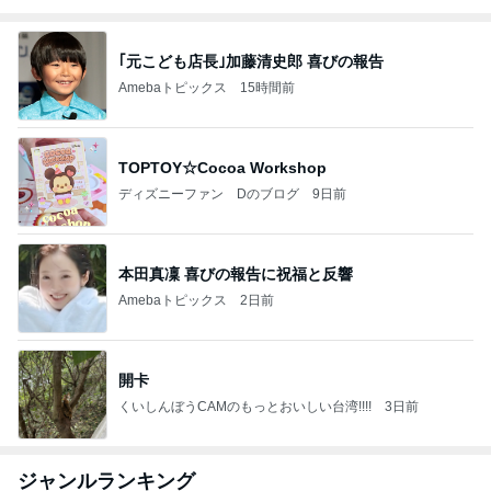
｢元こども店長｣加藤清史郎 喜びの報告
Amebaトピックス
15時間前
TOPTOY☆Cocoa Workshop
ディズニーファン Dのブログ
9日前
本田真凜 喜びの報告に祝福と反響
Amebaトピックス
2日前
開卡
くいしんぼうCAMのもっとおいしい台湾!!!!
3日前
ジャンルランキング