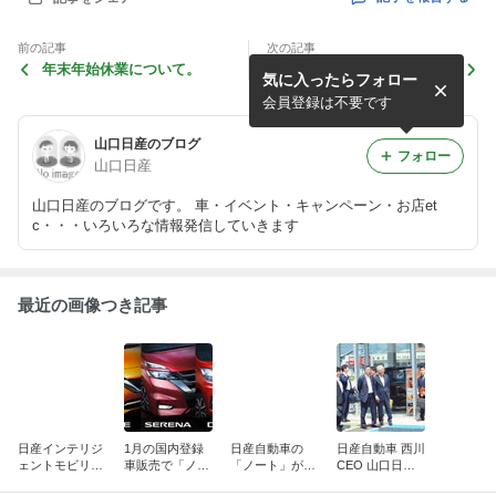
前の記事
次の記事
年末年始休業について。
日産自動車 西川CEO 山口日
気に入ったらフォロー
産に来社
会員登録は不要です
山口日産のブログ
フォロー
山口日産
山口日産のブログです。 車・イベント・キャンペーン・お店et
c・・・いろいろな情報発信していきます
最近の画像つき記事
日産インテリジ
1月の国内登録
日産自動車の
日産自動車 西川
ェントモビリテ
車販売で「ノー
「ノート」が、
CEO 山口日産
ィ
ト」が1位を獲
2017年暦年国内
に来社