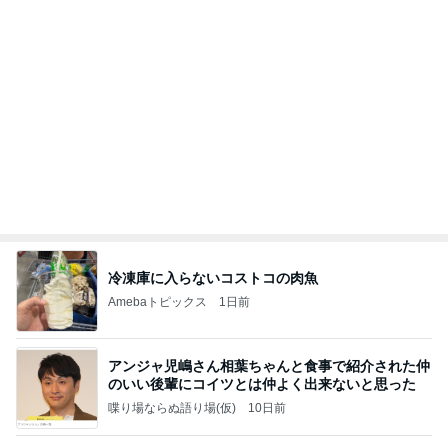
高橋英樹 妻と堪能したコシのある蕎麦
Amebaトピックス
17時間前
地獄
日本人
1日前
寂しいと涙した娘からの朝の見送り
Amebaトピックス
13時間前
8月2日放送のTBS「週刊さんまとマツコ」先週に引
き続き出演します♪
植草美幸オフィシャルブログ Powered by Ameba
5日前