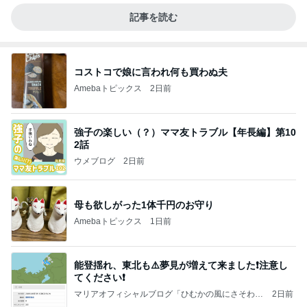
記事を読む
コストコで娘に言われ何も買わぬ夫
Amebaトピックス
2日前
強子の楽しい（？）ママ友トラブル【年長編】第10
2話
ウメブログ
2日前
母も欲しがった1体千円のお守り
Amebaトピックス
1日前
能登揺れ、東北も⚠️夢見が増えて来ました❗️注意し
てください❗️
マリアオフィシャルブログ「ひむかの風にさそわれ
2日前
て」Powered by Ameba