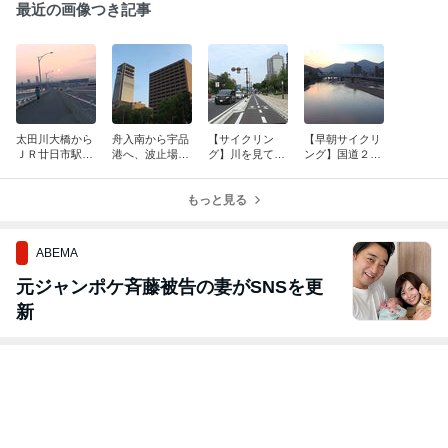
最近の画像つき記事
太田川大橋から
舟入南から宇品
【サイクリン
【早朝サイクリ
ＪＲ廿日市駅
港へ、波止場公
グ】川を見てか
ング】国道２
へ、廿日市天満
園どうなったか
ら平和大橋へ、
号・31号で坂駅
宮お参り o
な？ 国道2号
平和大通り自転
へ 海を眺めて
(^▽^)o
経由で帰宅
もっと見る
車道往復 o
御幸橋へ
(^▽^)o
ABEMA
元ジャンポケ斉藤被告の妻がSNSを更
新