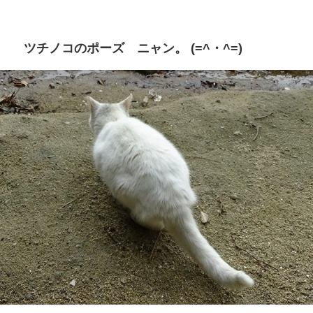
ツチノコのポーズ ニャン。 (=^・^=)