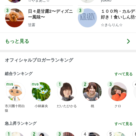
☆やまあこ☆
yukiko
ンテリアのきろく
3
3
日々是甘露2〜ディズニ
１００均・カルデ
ー風味〜
好き！食いしん坊
らりん☆のブログ
甘露
☆きらりん☆
もっと見る
オフィシャルブロガーランキング
総合ランキング
すべて見る
1
2
3
市川團十郎白
小林麻央
だいたひかる
桃
クロ
猿
急上昇ランキング
すべて見る
1
2
3
4
5