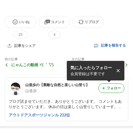
いいね
コメント
リブログ
25
4
記事を報告する
記事をシェア
前の記事
次の記事
にゃんこの動画ヾ( ｀▽)ゞ
しろにゃんの動画 γ(▽´ )ﾂ
気に入ったらフォロー
会員登録は不要です
山道歩の【素敵な自然と楽しい山登り】
フォロー
山道歩
ブログ読ませていただき、ありがとうございます。 コメントもあ
りがとうございます。 休みの日は楽しく山登りしていまーす。 o
(^▽^)o 最近は猫と遊んだりしています。
アウトドアスポーツジャンル 212位