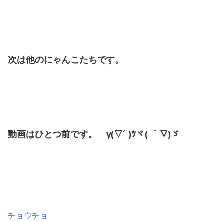
次は他のにゃんこたちです。
動画はひとつ前です。 γ(▽´ )ﾂヾ( ｀▽)ゞ
チョウチョ