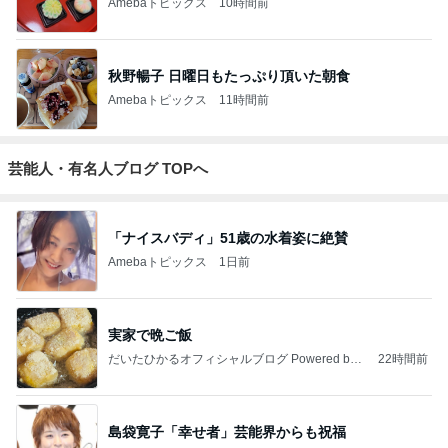
Amebaトピックス
10時間前
秋野暢子 日曜日もたっぷり頂いた朝食
Amebaトピックス
11時間前
芸能人・有名人ブログ TOPへ
「ナイスバディ」51歳の水着姿に絶賛
Amebaトピックス
1日前
実家で晩ご飯
だいたひかるオフィシャルブログ Powered by
22時間前
Ameba
島袋寛子「幸せ者」芸能界からも祝福