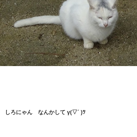
しろにゃん なんかして γ(▽´ )ﾂ