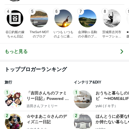
4
5
6
7
8
谷口釣船の嫁
TheSurf-MDT
いつも いつも
会津駒ヶ岳駒
茨城県古河市
■ レスト
ちゃん日記
のブログ
のように過ご
の小屋のブロ
サーフショッ
森
すために
グ
プ GLOW
もっと見る
トップブロガーランキング
旅行
インテリア&DIY
1
1
「吉田さんちのファミ
おうちと暮らしの
リー日記」Powered b
ピ 〜HOME&LI
y Ameba 吉田さんファ
吉田さんファミリー
yuki (ドキ子）
ミリーオフィシャルブ
ログ
2
2
☆やまあこ☆さんのデ
ほんとうに必要な
ィズニー日記
か持たない暮らし
ep Life Simple