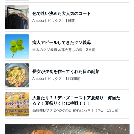
色で迷い決めた大人気のコート
Amebaトピックス
1日前
病人アピールしてきたクソ義母
田舎のクソ義母vs都会育ちの嫁
2日前
長女が夕食を作ってくれた日の副菜
Amebaトピックス
17時間前
大当たり？！ディズニーストア夏祭り…何当た
る？！夏祭りくじに挑戦！！！
高校生Dヲタ Ꭰ-ᎮꭵꭹꭴのDisneyにっき！！✎ܚ
13日前