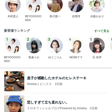
木村直人
BEYOOOOO
美川憲一
吉岡淳
水森かおり
NDS
新登場ランキング
すべて見る
1
2
3
4
5
BEYOOOOO
島倉りか
ゆうこりん
MOMIママ
石 安伊
NDS
息子が感動したホテルのヒレステーキ
Amebaトピックス
2日前
悲しすぎて立ち直れない。
クロオフィシャルブログPowered by Ameba
2日前