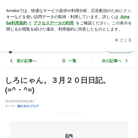
しろにゃん。３月２０日日記。 (=^・^=) | 山道歩の【素敵な
自然と楽しい山登り】
アプリをダウンロードして
ブログの更新通知
を受け取りまし
開く
ょう。
山道歩の【素敵な自然と楽しい山登り】
フォロー
前の記事へ
一覧
次の記事へ
しろにゃん。３月２０日日記。
(=^・^=)
2015年03月26日(木)
テーマ：
猫や犬のブログ