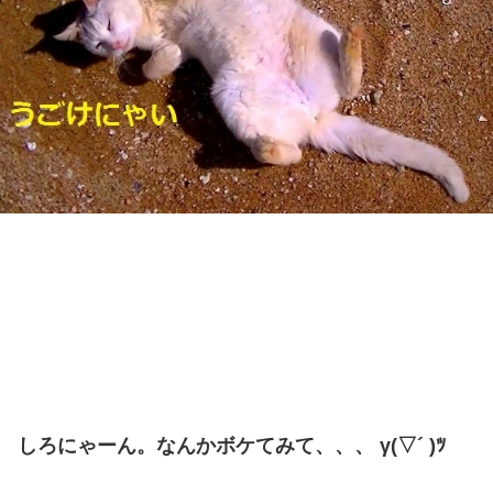
しろにゃーん。なんかボケてみて、、、 γ(▽´ )ﾂ