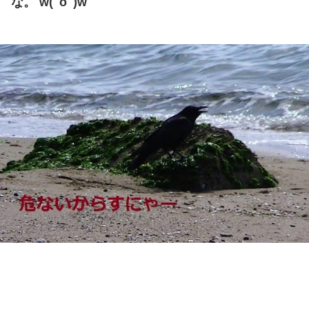
な。 w(ﾟoﾟ)w