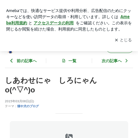
しあわせにゃ しろにゃん o(^▽^)o | 山道歩の【素敵な自然
と楽しい山登り】
アプリをダウンロードして
ブログの更新通知
を受け取りまし
開く
ょう。
山道歩の【素敵な自然と楽しい山登り】
フォロー
前の記事へ
一覧
次の記事へ
しあわせにゃ しろにゃん
o(^▽^)o
2015年03月08日(日)
テーマ：
猫や犬のブログ