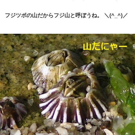
フジツボの山だからフジ山と呼ぼうね。 ＼(^_^)／