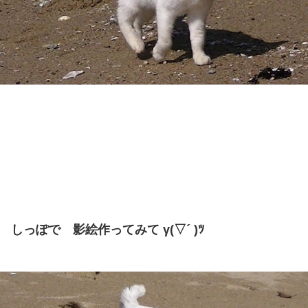
しっぽで 影絵作ってみて γ(▽´ )ﾂ