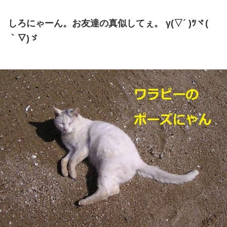
しろにゃーん。お友達の真似してぇ。 γ(▽´ )ﾂヾ(
｀▽)ゞ