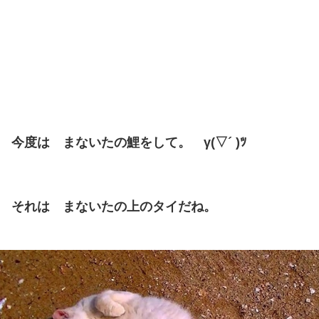
今度は まないたの鯉をして。 γ(▽´ )ﾂ
それは まないたの上のタイだね。