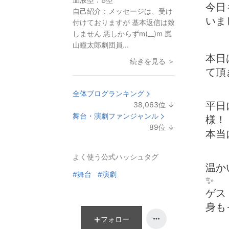
今日
自己紹介：
メッセージは、受け
いま
付けておりますが 基本返信は致
しません 悪しからずm(__)m 嵐
山瞳太郎劇団員...
本日
続きを見る ＞
て頂
全体ブログランキング
38,063
位
↓
平日
ラ
舞台・演劇ファンジャンル
様！
ン
89
位
↓
本当
キ
ラ
ン
ン
よく使う公式ハッシュタグ
グ
キ
温か
下
ン
#舞台
#演劇
✨
降
グ
下
ゲス
降
身も
フォロー