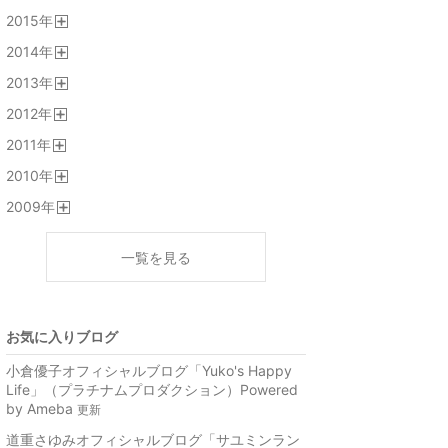
開
2015
年
く
開
2014
年
く
開
2013
年
く
開
2012
年
く
開
2011
年
く
開
2010
年
く
開
2009
年
く
開
く
一覧を見る
お気に入りブログ
小倉優子オフィシャルブログ「Yuko's Happy
Life」（プラチナムプロダクション）Powered
by Ameba
更新
道重さゆみオフィシャルブログ「サユミンラン