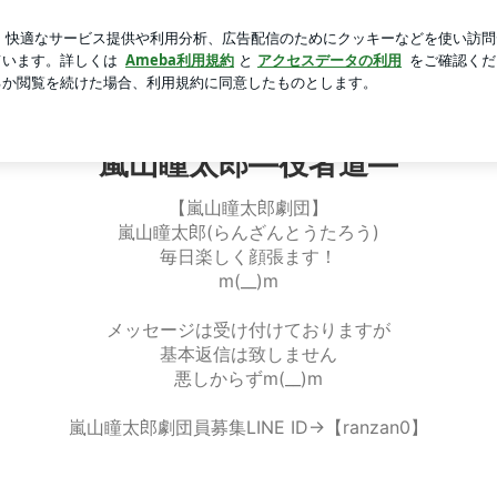
い韓国の洞窟
芸能人ブログ
人気ブログ
新規登録
ロ
郎―役者道―
嵐山瞳太郎―役者道―
【嵐山瞳太郎劇団】
嵐山瞳太郎(らんざんとうたろう)
毎日楽しく顔張ます！
m(__)m
メッセージは受け付けておりますが
基本返信は致しません
悪しからずm(__)m
嵐山瞳太郎劇団員募集LINE ID→【ranzan0】