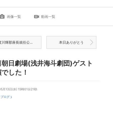
画像一覧
動画一覧
川輝那座長就任公演！おめでとう
本日ありがとう
日朝日劇場(浅井海斗劇団)ゲスト
演でした！
05月13日(水) 15時01分21秒
：
ブログ