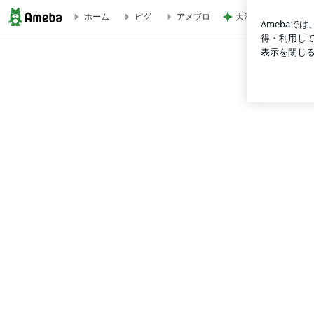
大混雑していた涼し
ホーム
ピグ
アメブロ
本日朝日劇場(浅井海斗劇団)ゲスト出演でした！ | 嵐山瞳太