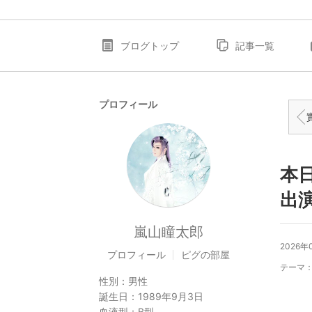
ブログトップ
記事一覧
プロフィール
實
本
出
嵐山瞳太郎
2026年
プロフィール
ピグの部屋
テーマ
性別：
男性
誕生日：
1989年9月3日
血液型：
B型