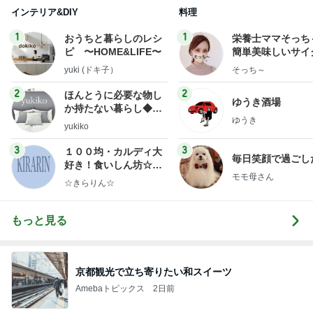
インテリア&DIY
料理
1
1
おうちと暮らしのレシ
栄養士ママそっち
ピ 〜HOME&LIFE〜
簡単美味しいサイ
献立
yuki (ドキ子）
そっち～
2
2
ほんとうに必要な物し
ゆうき酒場
か持たない暮らし◆Ke
ゆうき
ep Life Simple◆〜イ
yukiko
ンテリアのきろく〜
3
3
１００均・カルディ大
毎日笑顔で過ごし
好き！食いしん坊☆き
モモ母さん
らりん☆のブログ
☆きらりん☆
もっと見る
京都観光で立ち寄りたい和スイーツ
Amebaトピックス
2日前