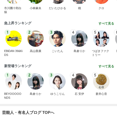
市川團十郎白
小林麻央
だいたひかる
桃
クロ
猿
急上昇ランキング
すべて見る
1
2
3
4
5
EBiDAN 39&Ki
高山善廣
こいたん
島倉りか
つばきファク
DS
トリー
新登場ランキング
すべて見る
1
2
3
4
5
BEYOOOOO
島倉りか
ゆうこりん
石 安伊
蒼井心音
NDS
芸能人・有名人ブログ TOPへ