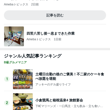
Amebaトピックス
2日前
記事を読む
四苦八苦し後一息まできた作業
Amebaトピックス
1日前
ジャンル人気記事ランキング
B級グルメマニア
土曜日出勤の後のご褒美！不二家のケーキ食
べ放題を堪能
1
アッキーのデカ盛りライフ
小倉競馬と箱根温泉4 旅館宴会
2
下町マリーンズ・一口馬主・立ち飲み・立ち食いそ
ば