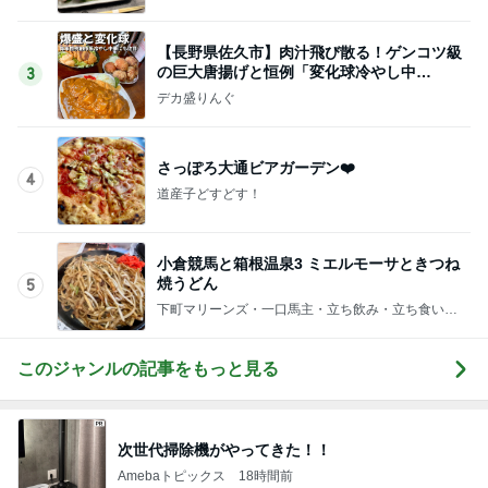
【長野県佐久市】肉汁飛び散る！ゲンコツ級
の巨大唐揚げと恒例「変化球冷やし中
3
華」！！〜李紅蘭さん〜
デカ盛りんぐ
さっぽろ大通ビアガーデン❤️
4
道産子どすどす！
小倉競馬と箱根温泉3 ミエルモーサときつね
焼うどん
5
下町マリーンズ・一口馬主・立ち飲み・立ち食いそ
ば
このジャンルの記事をもっと見る
次世代掃除機がやってきた！！
Amebaトピックス
18時間前