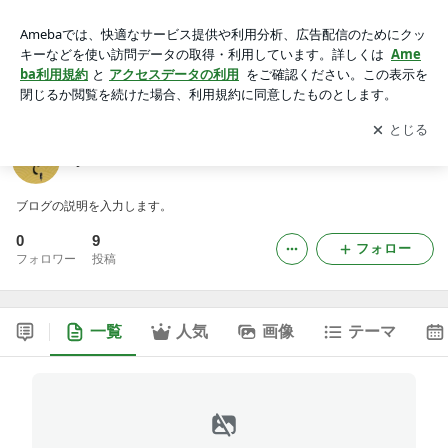
yakitori-oideのブログ
アプリをダウンロードして
ブログの更新通知
を受け取りまし
開く
ょう。
yakitori-oideのブログ
ブログの説明を入力します。
0
9
フォロー
フォロワー
投稿
一覧
人気
画像
テーマ