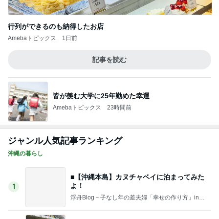
台風13号ナウ
2
きいちゃんの沖縄日記
「原因は？」「まぁ老化ですね」
3
mahalo*aloha
AIは「あなたらしさ」は作れない』
4
わたなべ こうしろうの自遊人ブログ『ゴールはFE
EL GOOD』
代々木公園の朝は、ランナーの聖地だった！
ギリ沖縄に戻れました（汗）
5
ぱっきー＆ぱきの ファンラン日記【沖縄編】