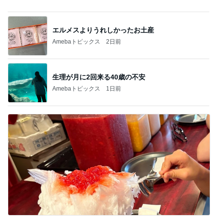
高級なお子様ランチに切ない一言
Amebaトピックス
2日前
記事を読む
本物の桃を食べてる気分のグミ
Amebaトピックス
1日前
ミスドドーナツの意外なカロリー
Amebaトピックス
18時間前
全色欲しい高見えすぎるブラウス
Amebaトピックス
23時間前