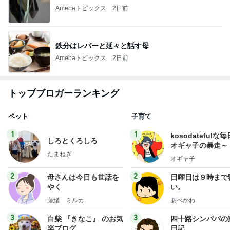
Amebaトピックス
2日前
鉄分はレバーと延々と話す母
Amebaトピックス
2日前
トップブロガーランキング
ペット
子育て
1
1
kosodatefulな毎
しろとくろしろ
オギャ子の暴走～
たまねぎ
オギャ子
2
2
母さんは今日も世話を
日曜日は９時まで
やく
い。
藤緒 ミルカ
あべかわ
3
3
白柴 『きなこ』 のお気
四十路シンパパの
楽ブログ
日記