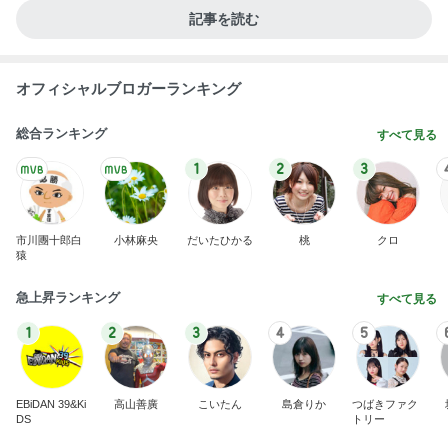
記事を読む
オフィシャルブロガーランキング
総合ランキング
すべて見る
1
2
3
市川團十郎白
小林麻央
だいたひかる
桃
クロ
猿
急上昇ランキング
すべて見る
1
2
3
4
5
EBiDAN 39&Ki
高山善廣
こいたん
島倉りか
つばきファク
DS
トリー