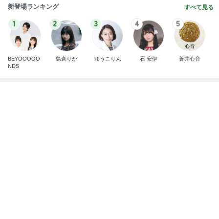
新登場ランキング
すべて見る
1
2
3
4
5
BEYOOOOO
島倉りか
ゆうこりん
石 安伊
蒼井心音
NDS
芸能人・有名人ブログ TOPへ
神がかってる掃除機
Amebaトピックス
17時間前
奥さんに感謝した洗濯と洗い物
Amebaトピックス
2日前