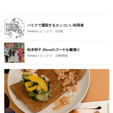
親の期待で言えなかった本当の気持
Amebaトピックス
2日前
記事を読む
水廻りがない2階に作ったキッチン
Amebaトピックス
1日前
やけに静かだと思ったらした寝方
Amebaトピックス
2日前
肝心な物を買い忘れたお買い物
Amebaトピックス
17時間前