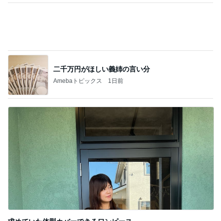
Amebaトピックス
20時間前
記事を読む
秋ものが好きすぎて爆発した物欲
Amebaトピックス
2日前
だいた 息子が食べたい鮭の買い出し
Amebaトピックス
2日前
モト冬樹 エアコンのセンサー交換
Amebaトピックス
21時間前