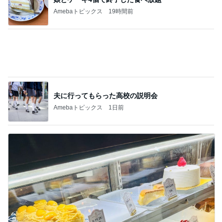
行列ができるのも納得したお店
Amebaトピックス
1日前
記事を読む
皆が羨む大学に25年勤めた幸運
Amebaトピックス
23時間前
ジャンル人気記事ランキング
沖縄の暮らし
■【沖縄本島】カヌチャベイに泊まってみた
よ！
1
浮舟Blog－子なし年の差夫婦「幸せの作り方」in沖
縄