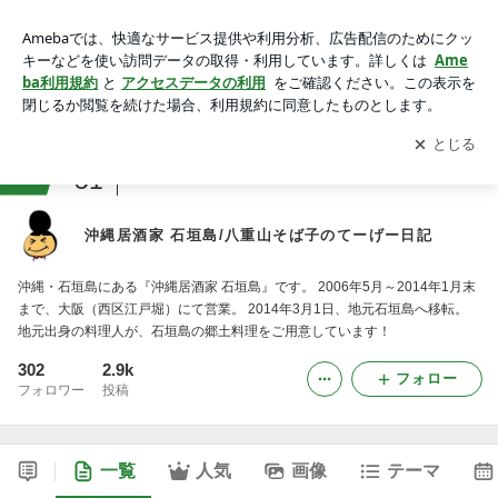
沖縄居酒家 石垣島/八重山そば子のてーげー日記
アプリをダウンロードして
ブログの更新通知
を受け取りまし
開く
ょう。
ranking
51
沖縄の暮らしジャンル
沖縄居酒家 石垣島/八重山そば子のてーげー日記
沖縄・石垣島にある『沖縄居酒家 石垣島』です。 2006年5月～2014年1月末
まで、大阪（西区江戸堀）にて営業。 2014年3月1日、地元石垣島へ移転。
地元出身の料理人が、石垣島の郷土料理をご用意しています！
302
2.9k
フォロー
フォロワー
投稿
一覧
人気
画像
テーマ