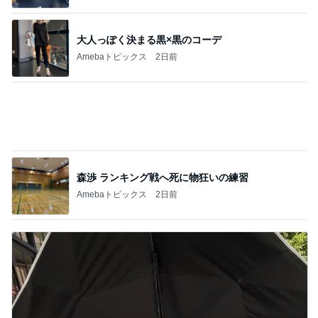
K18とダイヤモンドの大きな買い物
Amebaトピックス
19時間前
記事を読む
色で迷い決めた大人気のコート
Amebaトピックス
16時間前
南明奈 飛行機好きの息子が大喜び
Amebaトピックス
23時間前
娘とケーキ4個で終了した食べ放題