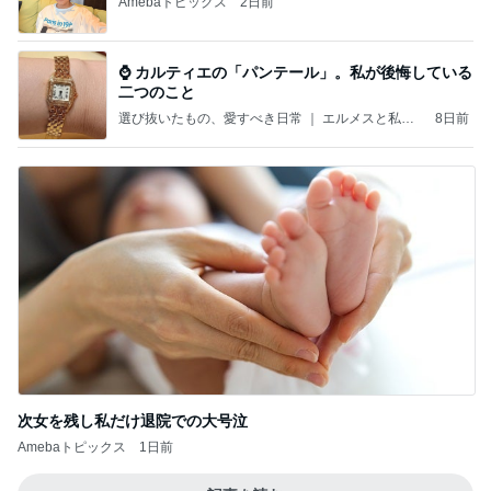
Amebaトピックス
2日前
⌚ カルティエの「パンテール」。私が後悔している
二つのこと
選び抜いたもの、愛すべき日常 ｜ エルメスと私の
8日前
現在地
次女を残し私だけ退院での大号泣
Amebaトピックス
1日前