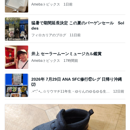
Amebaトピックス
1日前
猛暑で期間延長決定 この夏のバーゲンセール Sol
des
フィロカリアのブログ
11日前
井上 セーラームーンミュージカル鑑賞
Amebaトピックス
17時間前
2026年 7月29日 ANA SFC修行⑰レグ 日帰り沖縄
⑵
.+*:ﾟ+｡.☆リウマチ11年生・ゆりんのゆるゆる生
12日前
活.+*:ﾟ+｡.☆