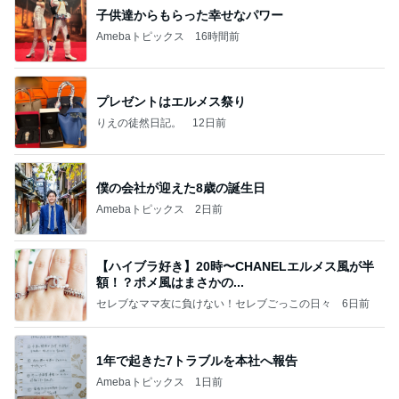
子供達からもらった幸せなパワー
Amebaトピックス
16時間前
プレゼントはエルメス祭り
りえの徒然日記。
12日前
僕の会社が迎えた8歳の誕生日
Amebaトピックス
2日前
【ハイブラ好き】20時〜CHANELエルメス風が半
額！？ポメ風はまさかの...
セレブなママ友に負けない！セレブごっこの日々
6日前
1年で起きた7トラブルを本社へ報告
Amebaトピックス
1日前