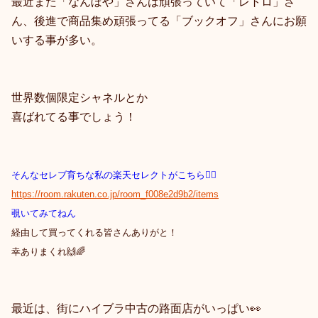
最近また「なんぼや」さんは頑張っていて「レトロ」さ
ん、後進で商品集め頑張ってる「ブックオフ」さんにお願
いする事が多い。
世界数個限定シャネルとか
喜ばれてる事でしょう！
そんなセレブ育ちな私の楽天セレクトがこちら💁‍♀️
https://room.rakuten.co.jp/room_f008e2d9b2/items
覗いてみてねん
経由して買ってくれる皆さんありがと！
幸ありまくれ🙌🌈
最近は、街にハイブラ中古の路面店がいっぱい👀