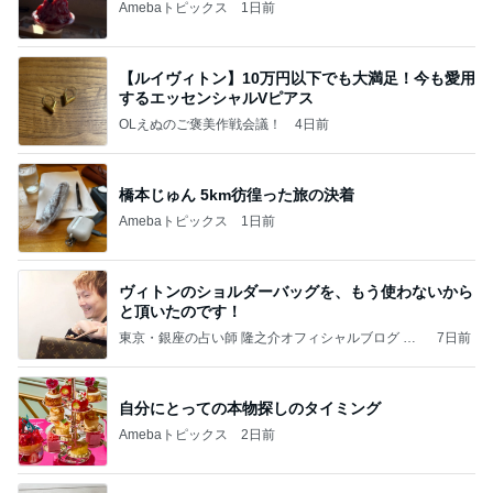
Amebaトピックス
1日前
【ルイヴィトン】10万円以下でも大満足！今も愛用
するエッセンシャルVピアス
OLえぬのご褒美作戦会議！
4日前
橋本じゅん 5km彷徨った旅の決着
Amebaトピックス
1日前
ヴィトンのショルダーバッグを、もう使わないから
と頂いたのです！
東京・銀座の占い師 隆之介オフィシャルブログ Po
7日前
wered by Ameba
自分にとっての本物探しのタイミング
Amebaトピックス
2日前