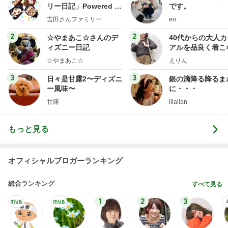
リー日記」Powered b
です。
y Ameba 吉田さんファ
吉田さんファミリー
eri.
ミリーオフィシャルブ
ログ
2
2
☆やまあこ☆さんのデ
40代からの大人
ィズニー日記
アルを品良く着こ
ファッションブロ
☆やまあこ☆
えりん
3
3
日々是甘露2〜ディズニ
銀の滴降る降るま
ー風味〜
に・・・
甘露
illallan
もっと見る
オフィシャルブロガーランキング
総合ランキング
すべて見る
1
2
3