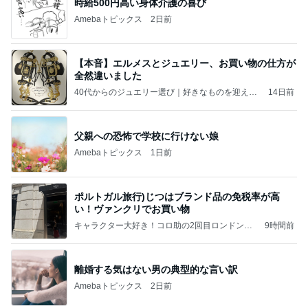
時給500円高い身体介護の喜び
Amebaトピックス
2日前
【本音】エルメスとジュエリー、お買い物の仕方が
全然違いました
40代からのジュエリー選び｜好きなものを迎える
14日前
日々
父親への恐怖で学校に行けない娘
Amebaトピックス
1日前
ポルトガル旅行)じつはブランド品の免税率が高
い！ヴァンクリでお買い物
キャラクター大好き！コロ助の2回目ロンドン生
9時間前
活にっき★
離婚する気はない男の典型的な言い訳
Amebaトピックス
2日前