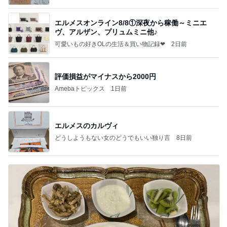
エルメスオンライン8/8①深夜から稼働～ミニエ
ヴ、アルザン、プリュムミニ他♪
可愛いもの好きOLの生活＆買い物記録❤
2日前
評価損益がマイナスから2000円
Amebaトピックス
1日前
エルメスのカルヴィ
どうしようもない女のどうでもいい独り言
8日前