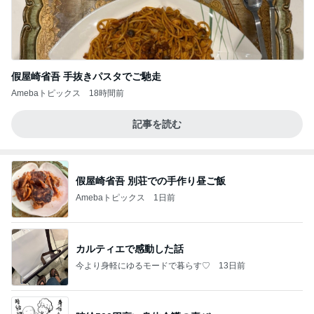
假屋崎省吾 手抜きパスタでご馳走
Amebaトピックス
18時間前
記事を読む
假屋崎省吾 別荘での手作り昼ご飯
Amebaトピックス
1日前
カルティエで感動した話
今より身軽にゆるモードで暮らす♡
13日前