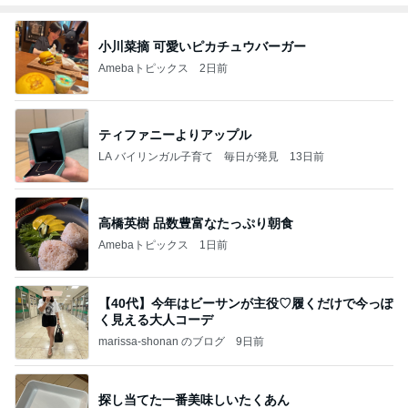
小川菜摘 可愛いピカチュウバーガー
Amebaトピックス
2日前
ティファニーよりアップル
LA バイリンガル子育て 毎日が発見
13日前
高橋英樹 品数豊富なたっぷり朝食
Amebaトピックス
1日前
【40代】今年はビーサンが主役♡履くだけで今っぽ
く見える大人コーデ
marissa-shonan のブログ
9日前
探し当てた一番美味しいたくあん