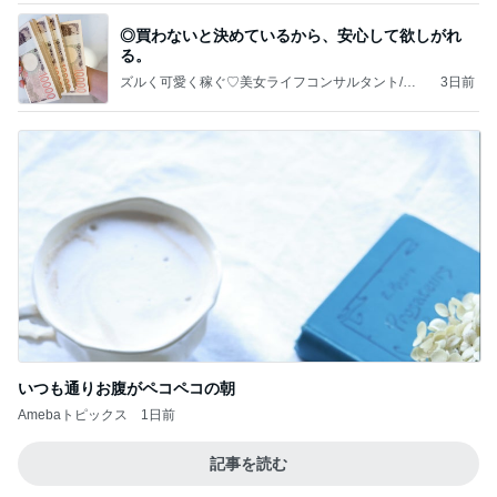
◎買わないと決めているから、安心して欲しがれ
る。
ズルく可愛く稼ぐ♡美女ライフコンサルタント/吉
3日前
野綾花
いつも通りお腹がペコペコの朝
Amebaトピックス
1日前
記事を読む