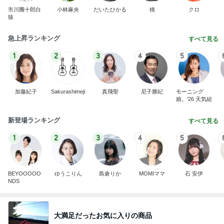
市川團十郎白
小林麻央
だいたひかる
桃
クロ
猿
急上昇ランキング
すべて見る
1
2
3
4
5
加藤紀子
Sakurashimeji
真飛聖
尼子勝紀
モーニング
娘。'26 天気組
新登場ランキング
すべて見る
1
2
3
4
5
BEYOOOOO
ゆうこりん
島倉りか
MOMIママ
石 安伊
NDS
大満足だったお気に入りの商品