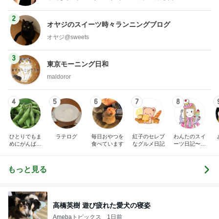
2
オヤジのスイーツ時々ランニングブログ
オヤジ@sweets
3
東京モーニング日和
maldoror
4
5
6
7
8
ひとりでもま
ラテログ
毎日おやつを
紅子のセレブ
わんたのスイ
めにがんばる
食べています
なグルメ日記
ーツ日記〜小
ブログ
さな幸せ♡コ
ンビニスイー
ツ〜
もっと見る
高橋英樹 遊び疲れた愛犬の寝姿
Amebaトピックス
1日前