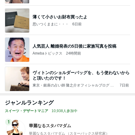
薄くて小さいお財布買ったよ
思いつくままに・・・
6日前
人気芸人 離婚発表の5日後に家族写真を投稿
Amebaトピックス
24時間前
ヴィトンのショルダーバッグを、もう使わないから
と頂いたのです！
東京・銀座の占い師 隆之介オフィシャルブログ Po
7日前
wered by Ameba
ジャンルランキング
スイーツ・デザートマニア
10,938人参加中
1
華麗なるスタバマダム
華麗なるスタバマダム （スターバックス研究家）