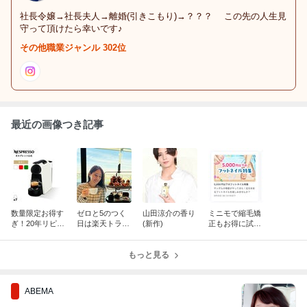
社長令嬢→社長夫人→離婚(引きこもり)→？？？ この先の人生見
守って頂けたら幸いです♪
その他職業ジャンル 302位
最近の画像つき記事
数量限定お得す
ゼロと5のつく
山田涼介の香り
ミニモで縮毛矯
ぎ！20年リピの
日は楽天トラベ
(新作)
正もお得に試せ
ネスプレッソ
ル、ポイントup
るよ！(男性カ
で、毎日簡単お
day！（イベン
ットも)
いしいコーヒー
ト・ゴルフ
もっと見る
を♡
も！)
ABEMA