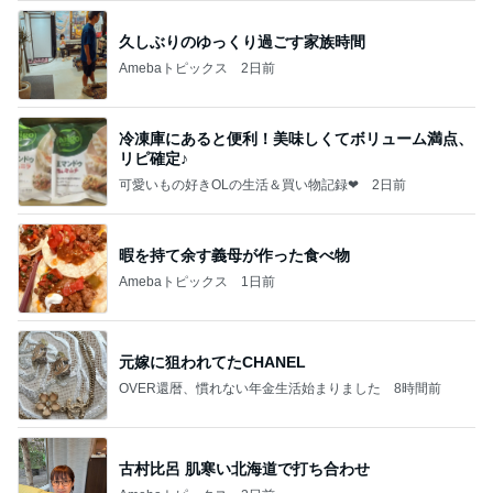
久しぶりのゆっくり過ごす家族時間
Amebaトピックス
2日前
冷凍庫にあると便利！美味しくてボリューム満点、
リピ確定♪
可愛いもの好きOLの生活＆買い物記録❤
2日前
暇を持て余す義母が作った食べ物
Amebaトピックス
1日前
元嫁に狙われてたCHANEL
OVER還暦、慣れない年金生活始まりました
8時間前
古村比呂 肌寒い北海道で打ち合わせ