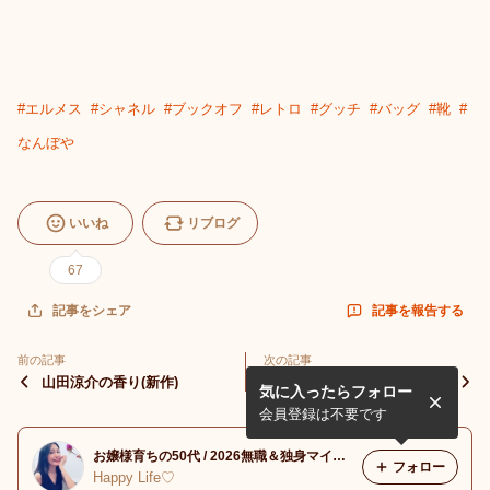
#
エルメス
#
シャネル
#
ブックオフ
#
レトロ
#
グッチ
#
バッグ
#
靴
#
なんぼや
いいね
リブログ
67
記事を報告する
記事をシェア
前の記事
次の記事
山田涼介の香り(新作)
ミニモで縮毛矯正もお得に試
気に入ったらフォロー
せるよ！(男性カットも)
会員登録は不要です
お嬢様育ちの50代 / 2026無職＆独身マイナス口座からの脱却
フォロー
Happy Life♡