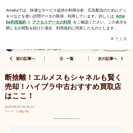
断捨離！エルメスもシャネルも賢く売却！ハイブラ中古おすす
め買取店はここ！ | お嬢様育ちの50代 / 2026無職＆独身マイナ
アプリをダウンロードして
ブログの更新通知
を受け取りまし
開く
ス口座からの脱却
ょう。
お嬢様育ちの50代 / 2026無職＆独身
フォロー
マイナス口座からの脱却
前の記事へ
一覧
次の記事へ
断捨離！エルメスもシャネルも賢く
売却！ハイブラ中古おすすめ買取店
はここ！
2026-08-09 08:50:14
テーマ：
いろいろ