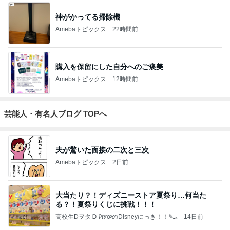
神がかってる掃除機
Amebaトピックス
22時間前
購入を保留にした自分へのご褒美
Amebaトピックス
12時間前
芸能人・有名人ブログ TOPへ
夫が驚いた面接の二次と三次
Amebaトピックス
2日前
大当たり？！ディズニーストア夏祭り…何当た
る？！夏祭りくじに挑戦！！！
高校生Dヲタ Ꭰ-ᎮꭵꭹꭴのDisneyにっき！！✎ܚ
14日前