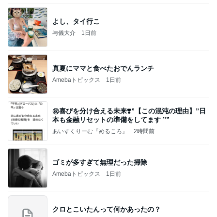
よし、タイ行こ
与儀大介
1日前
真夏にママと食べたおでんランチ
Amebaトピックス
1日前
㊗️喜びを分け合える未来❣️”【この混沌の理由】”⽇
本も⾦融リセットの準備をしてます ””
あいすくりーむ『めるころ』
2時間前
ゴミが多すぎて無理だった掃除
Amebaトピックス
1日前
クロとこいたんって何かあったの？