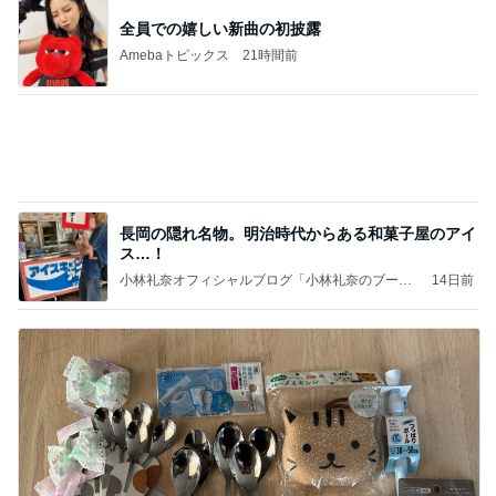
全員での嬉しい新曲の初披露
Amebaトピックス
21時間前
長岡の隠れ名物。明治時代からある和菓子屋のアイ
ス…！
小林礼奈オフィシャルブログ「小林礼奈のブーブ
14日前
ーブログ」Powered by Ameba