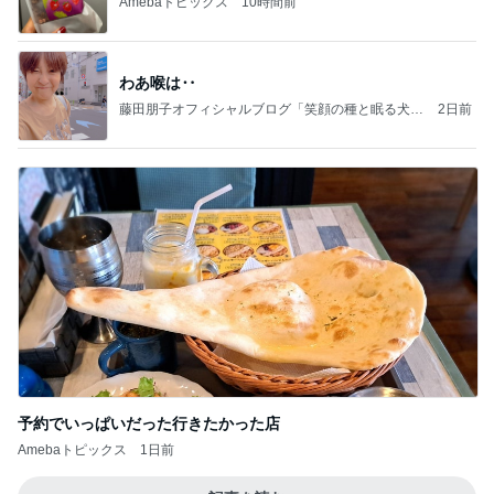
Amebaトピックス
10時間前
わあ喉は‥
藤田朋子オフィシャルブログ「笑顔の種と眠る犬」
2日前
Powered by Ameba
予約でいっぱいだった行きたかった店
Amebaトピックス
1日前