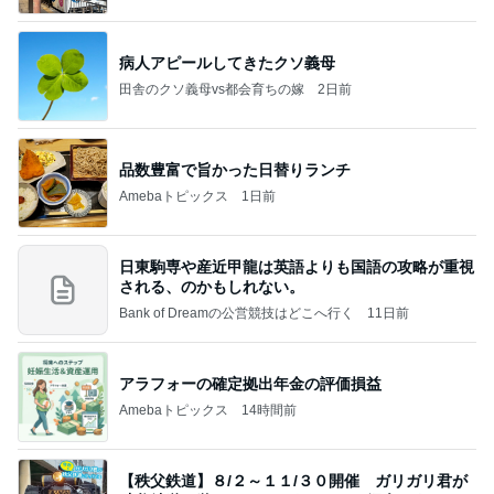
病人アピールしてきたクソ義母
田舎のクソ義母vs都会育ちの嫁
2日前
品数豊富で旨かった日替りランチ
Amebaトピックス
1日前
日東駒専や産近甲龍は英語よりも国語の攻略が重視
される、のかもしれない。
Bank of Dreamの公営競技はどこへ行く
11日前
アラフォーの確定拠出年金の評価損益
Amebaトピックス
14時間前
【秩父鉄道】８/２～１１/３０開催 ガリガリ君が