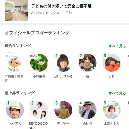
子どもの付き添いで完全に寝不足
Amebaトピックス
1日前
オフィシャルブロガーランキング
総合ランキング
すべて見る
1
2
3
市川團十郎白
小林麻央
だいたひかる
桃
クロ
猿
急上昇ランキング
すべて見る
1
2
3
4
5
木村直人
BEYOOOOO
美川憲一
吉岡淳
水森かおり
NDS