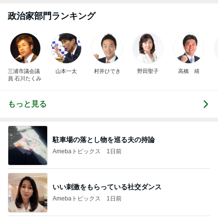
政治家部門ランキング
三浦市議会議
山本一太
村井ひでき
野田聖子
高橋 靖
員 石川たくみ
もっと見る
駐車場の落とし物を巡る夫の持論
Amebaトピックス
1日前
いい刺激をもらっている社交ダンス
Amebaトピックス
1日前