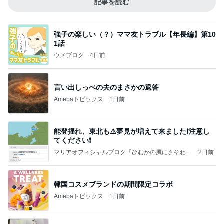
記事を読む
強子の楽しい（？）ママ友トラブル【年長編】第10
1話
ウメブログ
4日前
言い出しっぺの夫のまさかの返答
Amebaトピックス
1日前
能登揺れ、東北も⚠️夢見が増えて来ました❗️注意し
てください❗️
マリアオフィシャルブログ「ひむかの風にさそわれ
2日前
て」Powered by Ameba
韓国コスメブランドの期間限定コラボ
Amebaトピックス
1日前