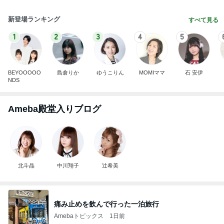
新登場ランキング
すべて見る
1
2
3
4
5
BEYOOOOO
島倉りか
ゆうこりん
MOMIママ
石 安伊
NDS
Ameba殿堂入りブログ
北斗晶
中川翔子
辻希美
痛み止めを飲んで行った一泊旅行
Amebaトピックス
1日前