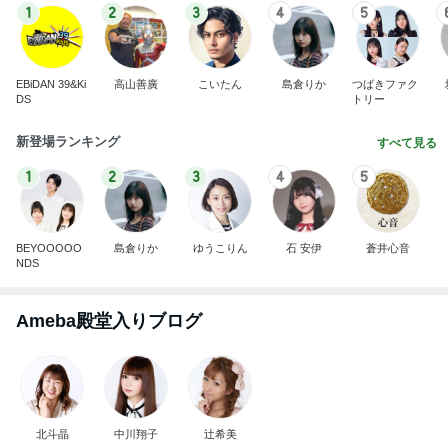
1
2
3
4
5
EBiDAN 39&Ki
高山善廣
こいたん
島倉りか
つばきファク
DS
トリー
新登場ランキング
すべて見る
1
2
3
4
5
BEYOOOOO
島倉りか
ゆうこりん
石 安伊
蒼井心音
NDS
Ameba殿堂入りブログ
北斗晶
中川翔子
辻希美