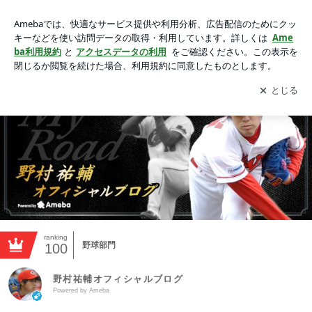
野村祐輔オフィシャルブログ Powered by Ameba
アプリをダウンロードして
ブログの更新通知
を受け取りまし
開く
ょう。
ranking
野球部門
100
野村祐輔オフィシャルブログ
Powered by Ameba