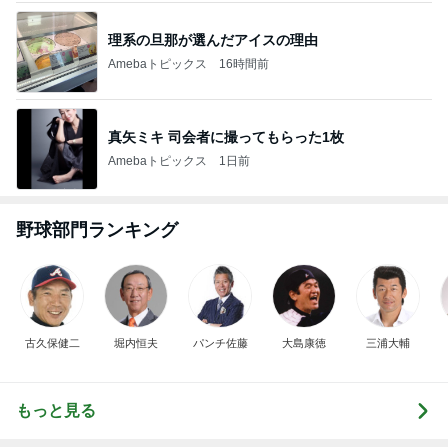
理系の旦那が選んだアイスの理由
Amebaトピックス
16時間前
真矢ミキ 司会者に撮ってもらった1枚
Amebaトピックス
1日前
野球部門ランキング
古久保健二
堀内恒夫
パンチ佐藤
大島康徳
三浦大輔
もっと見る