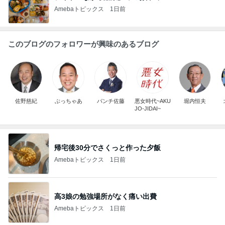
Amebaトピックス
1日前
このブログのフォロワーが興味のあるブログ
佐野慈紀
ぶっちゃあ
パンチ佐藤
悪女時代~AKU
堀内恒夫
JO-JIDAI~
帰宅後30分でさくっと作った夕飯
Amebaトピックス
1日前
高3娘の勉強場所がなく痛い出費
Amebaトピックス
1日前