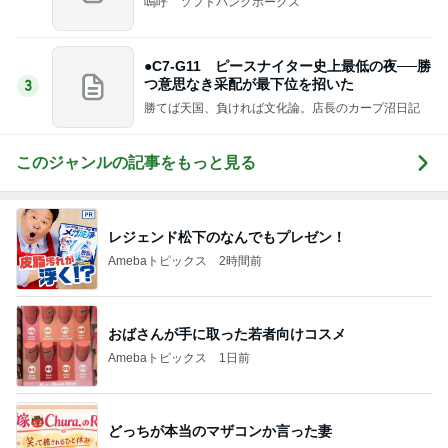
嗚呼 ソフトバンクホークス
●C7-G11 ピースナイター史上最低の夜──勝
つ意思なき采配が最下位を招いた
3
勝てば天国、負ければ文化論。店長のカープ沼日記
このジャンルの記事をもっと見る
レジェンド松下のなんでもプレゼン！
Amebaトピックス
2時間前
おばさんが手に取った若者向けコスメ
Amebaトピックス
1日前
どっちが本当のマザコンか言った妻