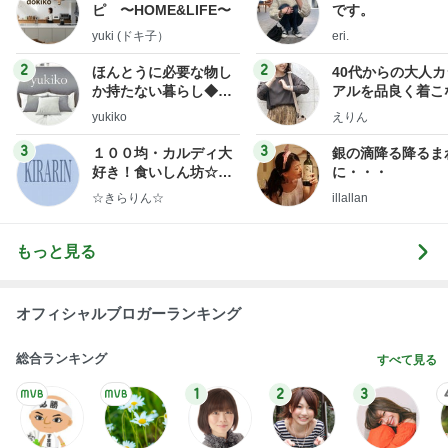
ピ 〜HOME&LIFE〜
です。
yuki (ドキ子）
eri.
2
2
ほんとうに必要な物し
40代からの大人
か持たない暮らし◆Ke
アルを品良く着こ
ep Life Simple◆〜イ
ファッションブロ
yukiko
えりん
ンテリアのきろく〜
3
3
１００均・カルディ大
銀の滴降る降るま
好き！食いしん坊☆き
に・・・
らりん☆のブログ
☆きらりん☆
illallan
もっと見る
オフィシャルブロガーランキング
総合ランキング
すべて見る
1
2
3