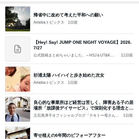
帰省中に改めて考えた平和への願い
Amebaトピックス
1日前
【Hey! Say! JUMP ONE NIGHT VOYAGE】2026.
7/27
公式投稿まとめちゃいました。～HSJ＆UT&K.O.
11日前
～
杉浦太陽 ハイハイと歩き始めた次女
Amebaトピックス
1日前
良心的な事業所ほど経営は苦しく、障害ある子の居
場所「放課後デイサービス」で深刻化する理念と現
実の
立石美津子オフィシャルブログ「テキトー母さんの
1日前
すすめ」Powered by Ameba
寄せ植えの6年間のビフォーアフター