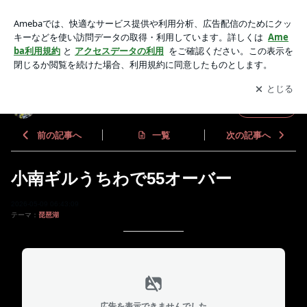
小南ギルうちわで55オーバー | 琵琶湖プロガイド 小南 悠のブ
ログ
アプリをダウンロードして
ブログの更新通知
を受け取りまし
開く
ょう。
琵琶湖プロガイド 小南 悠のブログ
フォロー
前の記事へ
一覧
次の記事へ
小南ギルうちわで55オーバー
2026-05-09 06:43:09
テーマ：
琵琶湖
広告を表示できませんでした