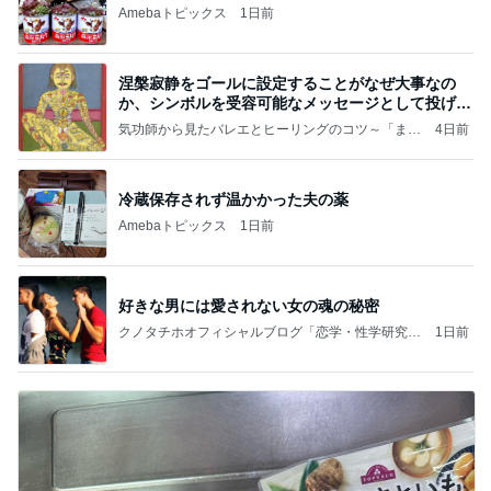
Amebaトピックス
1日前
涅槃寂静をゴールに設定することがなぜ大事なの
か、シンボルを受容可能なメッセージとして投げる
ことが
気功師から見たバレエとヒーリングのコツ～「まと
4日前
いのば」ブログ
冷蔵保存されず温かかった夫の薬
Amebaトピックス
1日前
好きな男には愛されない女の魂の秘密
クノタチホオフィシャルブログ「恋学・性学研究
1日前
室」Powered by Ameba