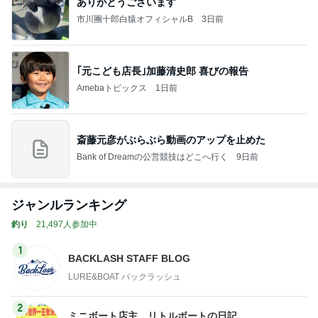
ありがとうございます
市川團十郎白猿オフィシャルB
3日前
｢元こども店長｣加藤清史郎 喜びの報告
Amebaトピックス
1日前
斎藤元彦がぶらぶら動画のアップを止めた
Bank of Dreamの公営競技はどこへ行く
9日前
ジャンルランキング
釣り
21,497人参加中
1
BACKLASH STAFF BLOG
LURE&BOAT バックラッシュ
2
ミニボート店主、リトルボートの日記、