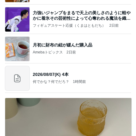
力強いジャンプをまるで天上の美しさのように軽や
かに着氷その芸術性によって心奪われる魔法を織り
なす
フィギュアスケート応援（くまはともだち）
2日前
月初に財布の紐が緩んだ購入品
Amebaトピックス
2日前
2026/08/07(K) 4本
何でかな？何でだろ？
1時間前