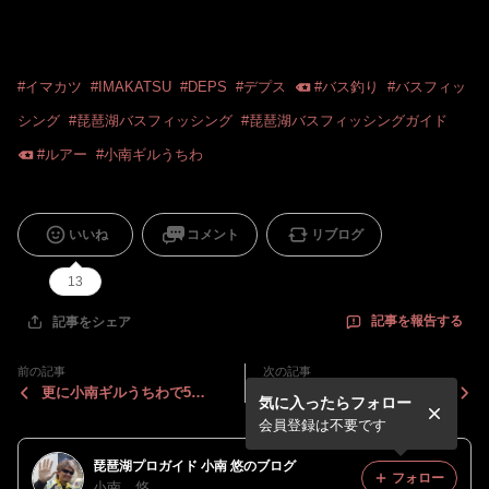
#
イマカツ
#
IMAKATSU
#
DEPS
#
デプス
#
バス釣り
#
バスフィッ
シング
#
琵琶湖バスフィッシング
#
琵琶湖バスフィッシングガイド
#
ルアー
#
小南ギルうちわ
いいね
コメント
リブログ
13
記事を報告する
記事をシェア
前の記事
次の記事
更に小南ギルうちわで5
写真はキリがないので割愛で
気に入ったらフォロー
8！！
す
会員登録は不要です
琵琶湖プロガイド 小南 悠のブログ
フォロー
小南 悠