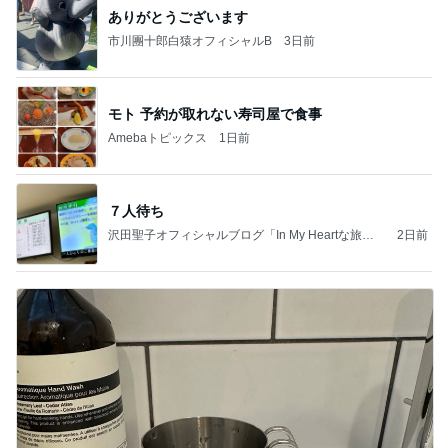
ありがとうございます
市川團十郎白猿オフィシャルB
3日前
モト 予約が取れない寿司屋で食事
Amebaトピックス
1日前
７人待ち
沢田聖子オフィシャルブログ「In My Heartな旅日
2日前
記」by Ameba