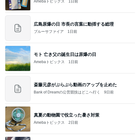
Amebaトピックス
1日前
広島原爆の日 市長の言葉に動揺する総理
ブルーサファイア
1日前
モト 亡き父の誕生日は原爆の日
Amebaトピックス
1日前
斎藤元彦がぶらぶら動画のアップを止めた
Bank of Dreamの公営競技はどこへ行く
9日前
真夏の動物園で役立った暑さ対策
Amebaトピックス
2日前