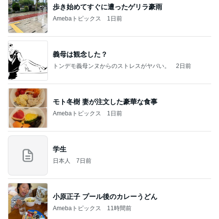
歩き始めてすぐに遭ったゲリラ豪雨
Amebaトピックス
1日前
義母は観念した？
トンデモ義母ンヌからのストレスがヤバい。
2日前
モト冬樹 妻が注文した豪華な食事
Amebaトピックス
1日前
学生
日本人
7日前
小原正子 プール後のカレーうどん
Amebaトピックス
11時間前