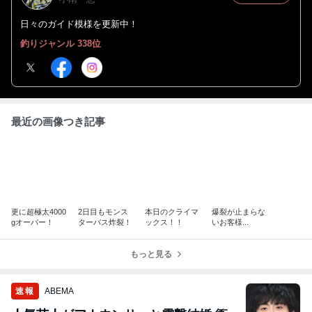
日々のガイド模様を更新中！
釣りジャンル 338位
最近の画像つき記事
更に超極太4000
2日目もモンス
本日のクライマ
爆裂が止まらな
gオーバー！
ターバス炸裂！
ックス！！
いお客様...
もっと見る
速報
ABEMA