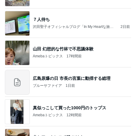
７人待ち
沢田聖子オフィシャルブログ「In My Heartな旅日
2日前
記」by Ameba
山田 幻想的な竹林で不思議体験
Amebaトピックス
17時間前
広島原爆の日 市長の言葉に動揺する総理
ブルーサファイア
1日前
真似っこして買った1000円のトップス
Amebaトピックス
12時間前