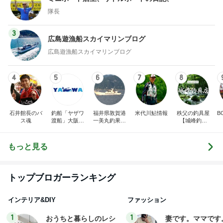
隊長
3
広島遊漁船スカイマリンブログ
広島遊漁船スカイマリンブログ
4
5
6
7
8
石井館長のバ
釣船「ヤザワ
福井県敦賀港
米代川鮎情報
秩父の釣具屋
B
ス魂
渡船」大阪市
一美丸釣果ブ
【城峰釣具
内から淡路方
ログ
店】
面へ出船中！
(
もっと見る
トップブロガーランキング
インテリア&DIY
ファッション
1
1
おうちと暮らしのレシ
妻です。ママです