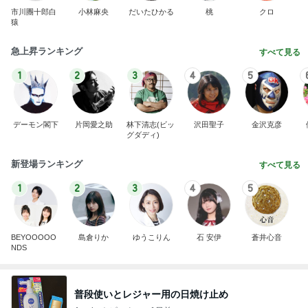
市川團十郎白
小林麻央
だいたひかる
桃
クロ
猿
急上昇ランキング
すべて見る
1
2
3
4
5
デーモン閣下
片岡愛之助
林下清志(ビッ
沢田聖子
金沢克彦
グダディ)
新登場ランキング
すべて見る
1
2
3
4
5
BEYOOOOO
島倉りか
ゆうこりん
石 安伊
蒼井心音
NDS
普段使いとレジャー用の日焼け止め