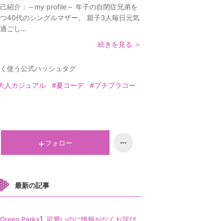
己紹介：
～my profile～ 年子の自閉症兄弟を
つ40代のシングルマザー。 親子3人毎日元気
過ごし...
続きを見る ＞
く使う公式ハッシュタグ
大人カジュアル
#夏コーデ
#プチプラコー
フォロー
最新の記事
Green Parks】可愛いのに情報がなくお詫び