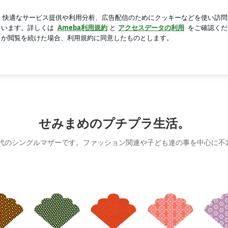
いたい妹タマラ
芸能人ブログ
人気ブログ
新規登録
ロ
せみまめのプチプラ生活。
0代のシングルマザーです。ファッション関連や子ども達の事を中心に不