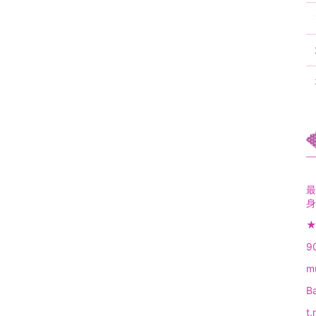
最
身
★
9
m
B
t.