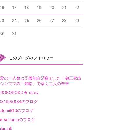
16
17
18
19
20
21
22
23
24
25
26
27
28
29
30
31
このブログのフォロワー
愛の一人娘は高機能自閉症でした｜御三家出
シンママの「知略」で築く二人の未来
ROKOROKO★ diary
031995834のブログ
utumi510のブログ
arbamamaのブログ
nlupin9