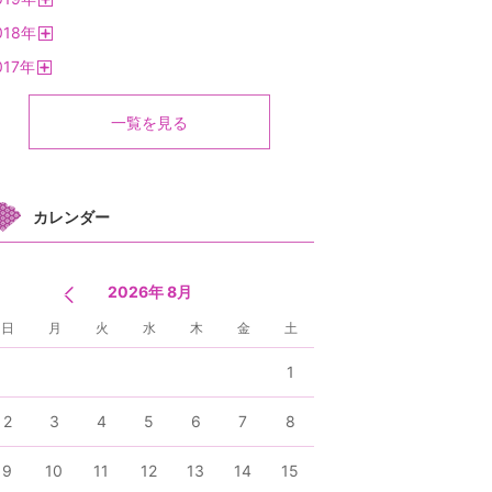
く
開
018
年
く
開
017
年
く
開
く
一覧を見る
カレンダー
2026年 8月
日
月
火
水
木
金
土
1
2
3
4
5
6
7
8
9
10
11
12
13
14
15