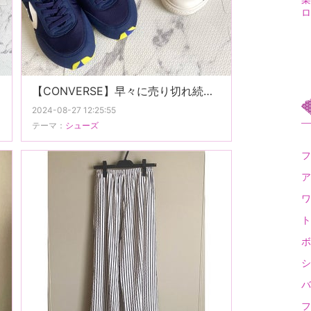
ロ
【CONVERSE】早々に売り切れ続出、発売日深夜0時に購入したコラボアイテム。
2024-08-27 12:25:55
テーマ：
シューズ
フ
ア
ワ
ト
ボ
シ
バ
フ