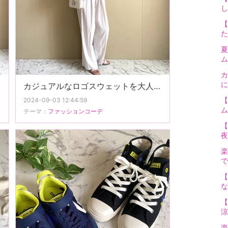
し
【
た
夏
ム
カ
に
カジュアルなロゴスウェットを大人女性が着るには。
【
2024-09-03 12:44:59
ム
テーマ：
ファッションコーデ
【
夜
楽
で
【
な
【
涼
楽