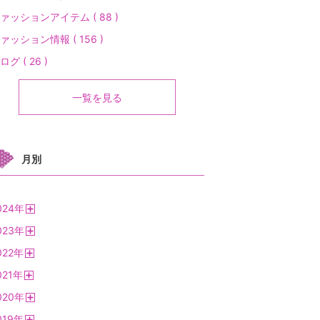
ァッションアイテム ( 88 )
ァッション情報 ( 156 )
ログ ( 26 )
一覧を見る
月別
024
年
開
023
年
く
開
022
年
く
開
021
年
く
開
020
年
く
開
019
年