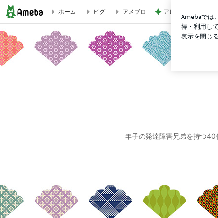
アレク またすぐ会
ホーム
ピグ
アメブロ
せみまめのプチプラ生活。
年子の発達障害兄弟を持つ4