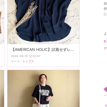
自
持
に
よ
#
デ
【AMERICAN HOLIC】試着せずレジへ直行したセール品。
2024-09-10 12:30:57
テーマ：
トップス
【