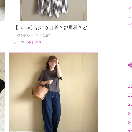
フ
フ
ブ
【i.dear】お出かけ着？部屋着？どちらかではなく、どちらも穿けるエアリーワイドパンツ。
2024-08-20 12:03:57
テーマ：
ボトムス
2
2
2
2
2
2