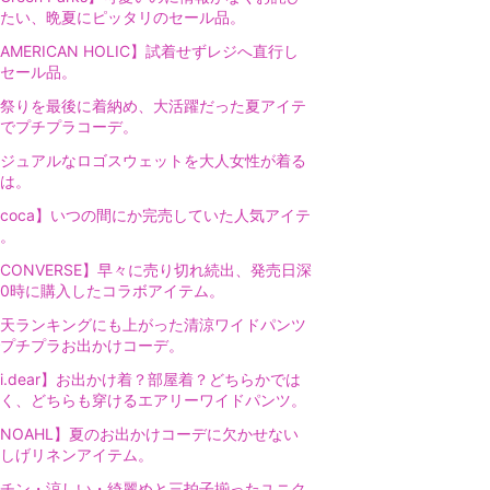
たい、晩夏にピッタリのセール品。
AMERICAN HOLIC】試着せずレジへ直行し
セール品。
祭りを最後に着納め、大活躍だった夏アイテ
でプチプラコーデ。
ジュアルなロゴスウェットを大人女性が着る
は。
coca】いつの間にか完売していた人気アイテ
。
CONVERSE】早々に売り切れ続出、発売日深
0時に購入したコラボアイテム。
天ランキングにも上がった清涼ワイドパンツ
プチプラお出かけコーデ。
i.dear】お出かけ着？部屋着？どちらかでは
く、どちらも穿けるエアリーワイドパンツ。
NOAHL】夏のお出かけコーデに欠かせない
しげリネンアイテム。
チン・涼しい・綺麗めと三拍子揃ったユニク