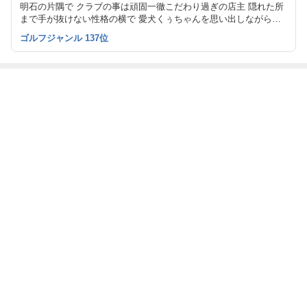
明石の片隅で クラブの事は頑固一徹こだわり過ぎの店主 隠れた所
まで手が抜けない性格の横で 愛犬くぅちゃんを思い出しながら
日々の出来事綴ります
ゴルフジャンル 137位
最近の画像つき記事
ロマロUT3本
スリクソン試打
試打きました
HYBIDシャフト
クラブ
交換
もっと見る
ABEMA
清水アキラ 37歳で急逝の息子 良太郎さ
んの死去にコメント