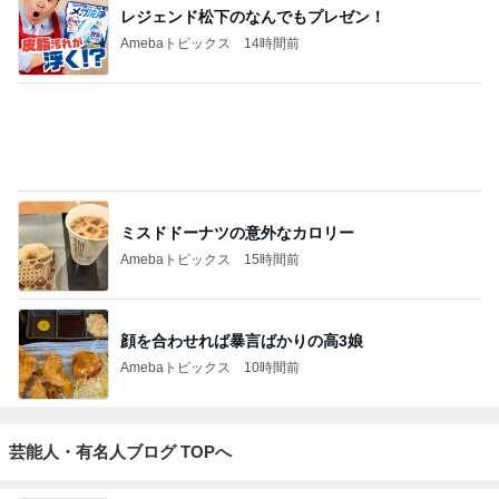
1
GOLF SHOP naganobu
GOLF SHOP naganobu
2
店長ブログ
heatman
3
カスタムクラブ製作提案！
メルサ
4
5
6
7
8
女子プロゴル
★SUZUKI GO
やまとのとの
ゴルフ会員権
★☆新・WAR
フが大好き
LF (愛知県半
さま日記
みずほゴルフ
P GOLF バカ
ゴ
〈でん〉ねん
田市スズキゴ
社長ブログ
社長の独り言
ルフ)★
☆★
もっと見る