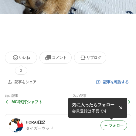
いいね
コメント
リブログ
3
記事を報告する
記事をシェア
前の記事
次の記事
MCI試打シャフト
ミウラ限定パターとロッディ
気に入ったらフォロー
オキャディーバッグ
会員登録は不要です
HORAI日記
フォロー
タイガーウッド