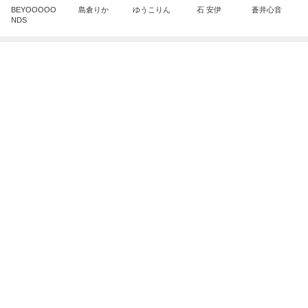
クロオフィシャルブログPowered by Ameba
22時間前
癒されるアクアリウムとワークショップ
Amebaトピックス
1日前
明日は1人で
だいたひかるオフィシャルブログ Powered by
18時間前
Ameba
山田 幻想的な竹林で不思議体験
Amebaトピックス
1日前
横浜SOGOうまいもの大会
nanaオフィシャルブログ Powered by Ameba
11日前