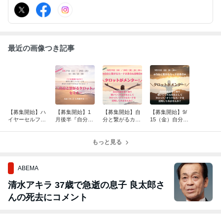
応が気になる ✤信じたいのに、信じられない ✤自分を抑えて辛い
あなたへ ✤Precious Messageをお届け
最近の画像つき記事
【募集開始】ハ
【募集開始】1
【募集開始】自
【募集開始】9/
イヤーセルフと
月後半『自分と
分と繋がるカー
15（金）自分と
繋がるタロット
繋がるタロット
ドお茶会＆説明
繋がるカードお
セミナー
セミナー』
会 10月開催の
茶会
もっと見る
ご案内
ABEMA
清水アキラ 37歳で急逝の息子 良太郎さ
んの死去にコメント