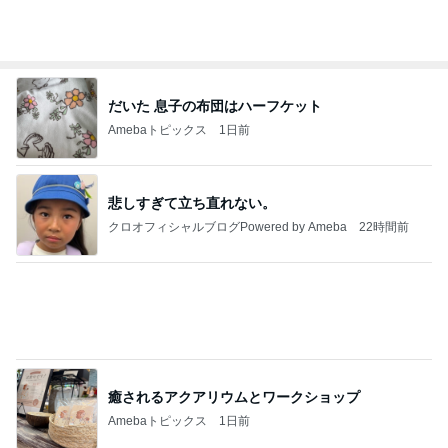
ご近所さんの微妙なお金持ち自慢
Amebaトピックス
9時間前
2026/07/28(K) 4本
何でかな？何でだろ？
10日前
かとうかず子 バタバタだった午前中