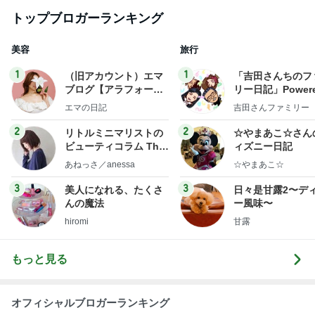
ビューティコラム The
ィズニー日記
little minimalist's bea
あねっさ／anessa
☆やまあこ☆
uty colum
3
3
美人になれる、たくさ
日々是甘露2〜デ
んの魔法
ー風味〜
hiromi
甘露
もっと見る
オフィシャルブロガーランキング
総合ランキング
すべて見る
1
2
3
市川團十郎白
小林麻央
だいたひかる
桃
クロ
猿
急上昇ランキング
すべて見る