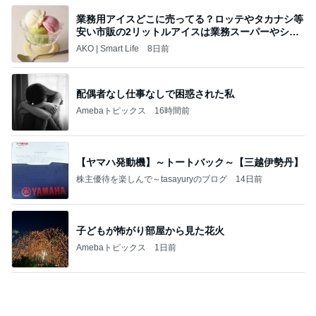
《3年連続》瑶子さま 懇意の高級カーディーラー
協賛のイベントにご出席…宮内庁が懸念する“熱心
すぎ
hirokoの✿Love＆Awakening✿
8日前