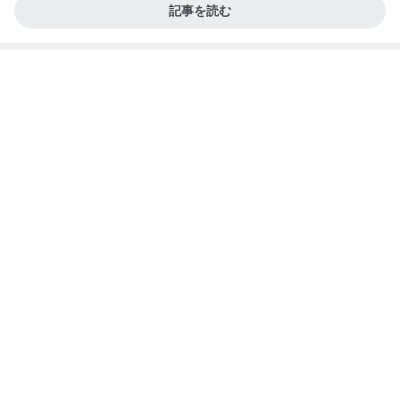
カルディの概念を覆されたメロンゼリー
Amebaトピックス
1日前
記事を読む
奥さんに感謝した洗濯と洗い物
Amebaトピックス
1日前