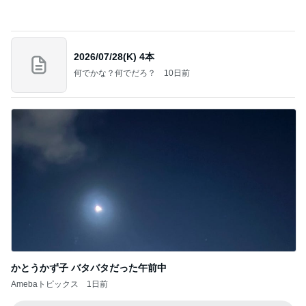
最後の悪あがき
2日前
半年ぶりに再会した友人とのランチ
Amebaトピックス
1日前
インターン面接3
四コマ戦士 パパ戦記
7日前
高橋英樹 お土産に貰った手作りジャム
Amebaトピックス
2日前
きっと高市ってこの時代に嘘、誤魔化し、はぐらか
しても【バレない】【通用する】とでも思ってたん
だろ
広報 いぬねこ本舗
9日前