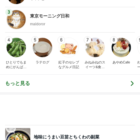
3
東京モーニング日和
maldoror
4
5
6
7
8
ひとりでもま
ラテログ
紅子のセレブ
みねみねのス
あやめCafe
めにがんばる
なグルメ日記
イーツ&食パ
ブログ
ンブログ❤️
もっと見る
地味にうまい豆苗とちくわの副菜
Amebaトピックス
12時間前
物欲スイッチが入った夫婦の戦利品