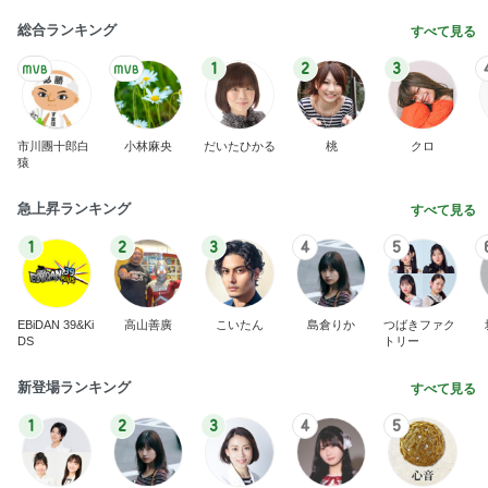
1
2
3
4
5
EBiDAN 39&Ki
高山善廣
こいたん
島倉りか
つばきファク
DS
トリー
新登場ランキング
すべて見る
1
2
3
4
5
BEYOOOOO
島倉りか
ゆうこりん
石 安伊
蒼井心音
NDS
だいた 息子の布団はハーフケット
Amebaトピックス
1日前
悲しすぎて立ち直れない。