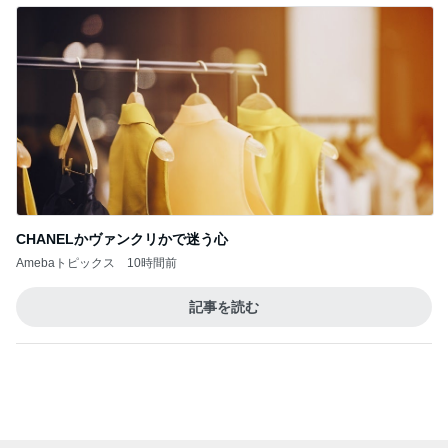
CHANELかヴァンクリかで迷う心
Amebaトピックス
10時間前
記事を読む
トップブロガーランキング
美容
旅行
1
1
（旧アカウント）エマ
「吉田さんちのフ
ブログ【アラフォー会
リー日記」Powere
社売却セカンドライ
y Ameba 吉田さ
エマの日記
吉田さんファミリー
フ】
ミリーオフィシャ
ログ
2
2
リトルミニマリストの
☆やまあこ☆さん