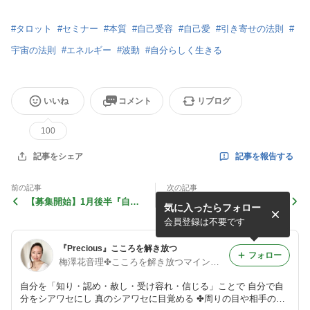
#
タロット
#
セミナー
#
本質
#
自己受容
#
自己愛
#
引き寄せの法則
#
宇宙の法則
#
エネルギー
#
波動
#
自分らしく生きる
いいね
コメント
リブログ
100
記事を報告する
記事をシェア
前の記事
次の記事
【募集開始】1月後半『自分
【募集開始】自分と繋がるカ
気に入ったらフォロー
と繋がるタロットセミナー』
ードお茶会＆説明会 10月
開催のご案内
会員登録は不要です
『Precious』こころを解き放つ
フォロー
梅澤花音理✤こころを解き放つマインド・コンダクター
自分を「知り・認め・赦し・受け容れ・信じる」ことで 自分で自
分をシアワセにし 真のシアワセに目覚める ✤周りの目や相手の反