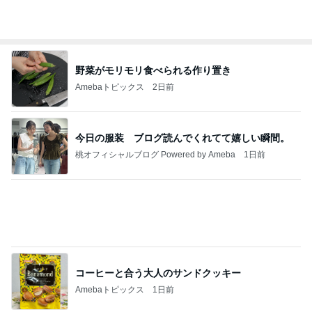
20260803 鬼郁隊4人衆で中ちゃん釣行 写メ
中ちゃんのブログ
1日前
ママ友が調べてくれた夏らしいこと
Amebaトピックス
1日前
業務用アイスどこに売ってる？ロッテやタカナシ等
安い市販の2リットルアイスは業務スーパーやシャ
トレ
AKO | Smart Life
8日前
配偶者なし仕事なしで困惑された私
Amebaトピックス
16時間前
【ヤマハ発動機】～トートバック～【三越伊勢丹】
株主優待を楽しんで～tasayuryのブログ
14日前