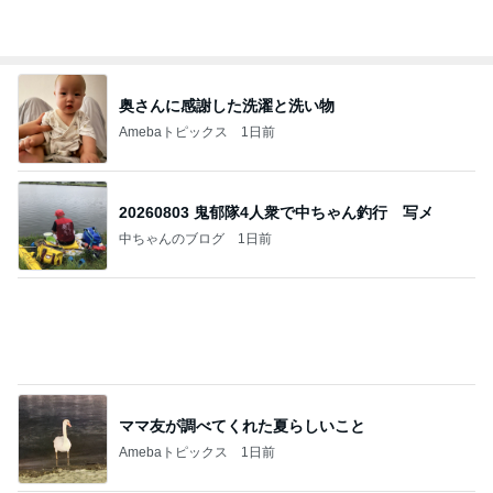
美奈代 話し合いの結果行ったお店
Amebaトピックス
1日前
あいのりクロ 図々しい人って、こういう人？
勝手に考察
2日前
渡すために頂いたオムツとお菓子
Amebaトピックス
1日前
すべての賭けが集まりました…そしてアメリカ国民
が現金を引き出しています。
心の道標【旧：ヤ～ベェのブログ】
1日前
いつもdm頂くしっかりした生地の娘服
Amebaトピックス
2日前