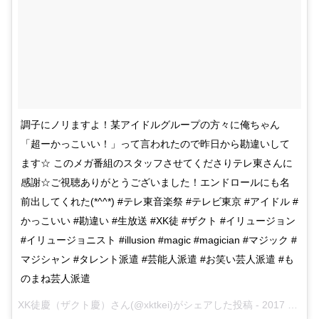
調子にノリますよ！某アイドルグループの方々に俺ちゃん
「超ーかっこいい！」って言われたので昨日から勘違いして
ます☆ このメガ番組のスタッフさせてくださりテレ東さんに
感謝☆ご視聴ありがとうございました！エンドロールにも名
前出してくれた(*^^*) #テレ東音楽祭 #テレビ東京 #アイドル #
かっこいい #勘違い #生放送 #XK徒 #ザクト #イリュージョン
#イリュージョニスト #illusion #magic #magician #マジック #
マジシャン #タレント派遣 #芸能人派遣 #お笑い芸人派遣 #も
のまね芸人派遣
XK徒慶（ザクト慶）さん(@xktkei)がシェアした投稿 -
2017 Jun 28 6:55am PDT