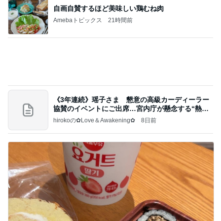
自画自賛するほど美味しい鶏むね肉
Amebaトピックス
21時間前
《3年連続》瑶子さま 懇意の高級カーディーラー
協賛のイベントにご出席…宮内庁が懸念する“熱心
すぎ
hirokoの✿Love＆Awakening✿
8日前