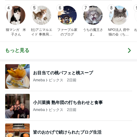
4
5
6
7
8
猫マンガ 米
社)アニマルエ
ファーブル家
うちの魔王さ
NPO法人 府中
子さん
イド 事務局＆
のブログ
ま。
猫の会（ちゅ
みんなの日記
ー猫）
もっと見る
お目当ての桃パフェと桃スープ
Amebaトピックス
2日前
小川菜摘 熟年団の打ち合わせと食事
Amebaトピックス
2日前
皆のおかげで続けられたブログ生活