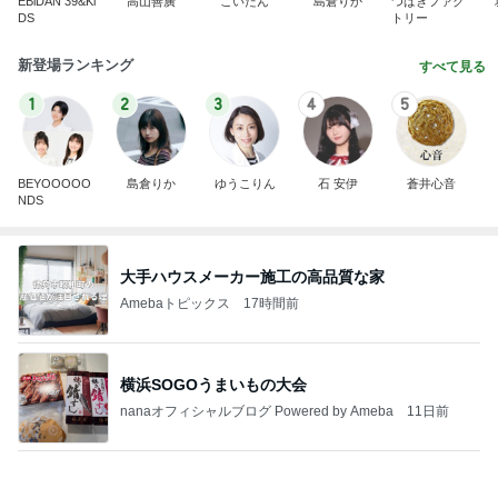
EBiDAN 39&Ki
高山善廣
こいたん
島倉りか
つばきファク
DS
トリー
新登場ランキング
すべて見る
1
2
3
4
5
BEYOOOOO
島倉りか
ゆうこりん
石 安伊
蒼井心音
NDS
大手ハウスメーカー施工の高品質な家
Amebaトピックス
17時間前
横浜SOGOうまいもの大会
nanaオフィシャルブログ Powered by Ameba
11日前