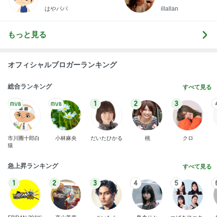
はやパパ
illallan
もっと見る
オフィシャルブロガーランキング
総合ランキング
すべて見る
1
2
3
市川團十郎白
小林麻央
だいたひかる
桃
クロ
猿
急上昇ランキング
すべて見る
1
2
3
4
5