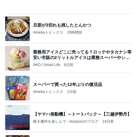
旦那が3切れも残したとんかつ
Amebaトピックス
20時間前
業務用アイスどこに売ってる？ロッテやタカナシ等
安い市販の2リットルアイスは業務スーパーやシャ
トレ
AKO | Smart Life
8日前
スーパーで買った12年ぶりの復活品
Amebaトピックス
1日前
【ヤマハ発動機】～トートバック～【三越伊勢丹】
株主優待を楽しんで～tasayuryのブログ
14日前