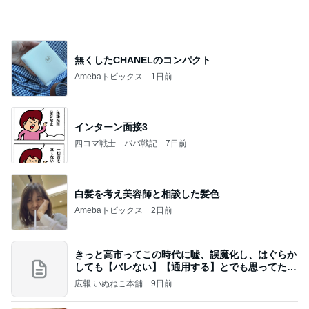
無くしたCHANELのコンパクト
Amebaトピックス
1日前
インターン面接3
四コマ戦士 パパ戦記
7日前
白髪を考え美容師と相談した髪色
Amebaトピックス
2日前
きっと高市ってこの時代に嘘、誤魔化し、はぐらか
しても【バレない】【通用する】とでも思ってたん
だろ
広報 いぬねこ本舗
9日前