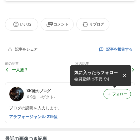
いいね
コメント
リブログ
記事を報告する
記事をシェア
前の記事
次の記事
一人旅？
過去は面白い
気に入ったらフォロー
会員登録は不要です
XK徒のブログ
フォロー
XK徒 -ザクト-
ブログの説明を入力します。
アラフォージャンル 215位
最近の画像つき記事