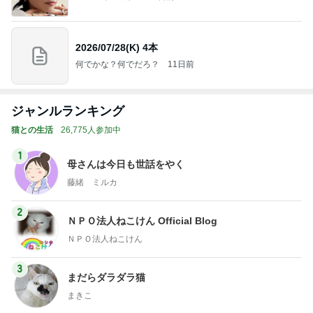
2026/07/28(K) 4本
何でかな？何でだろ？
11日前
ジャンルランキング
猫との生活
26,775人参加中
1
母さんは今日も世話をやく
藤緒 ミルカ
2
ＮＰＯ法人ねこけん Official Blog
ＮＰＯ法人ねこけん
3
まだらダラダラ猫
まきこ