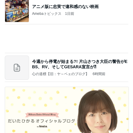
アニメ版に忠実で違和感のない映画
Amebaトピックス
1日前
今週から停電が始まる?! 片山さつき大臣の警告がE
BS、RV、そしてGESARA宣言が⁈
心の道標【旧：ヤ～ベェのブログ】
6時間前