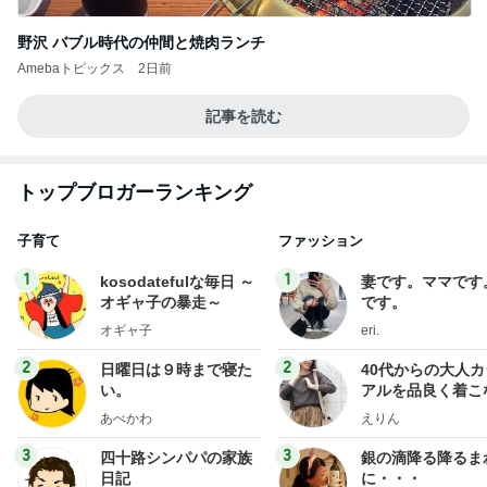
野沢 バブル時代の仲間と焼肉ランチ
Amebaトピックス
2日前
記事を読む
トップブロガーランキング
子育て
ファッション
1
1
kosodatefulな毎日 ～
妻です。ママです
オギャ子の暴走～
です。
オギャ子
eri.
2
2
日曜日は９時まで寝た
40代からの大人
い。
アルを品良く着こ
ファッションブロ
あべかわ
えりん
3
3
四十路シンパパの家族
銀の滴降る降るま
日記
に・・・