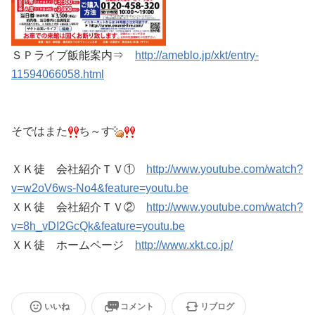
ＳＰライブ飯能案内⇒
http://ameblo.jp/xkt/entry-
11594066058.html
そではまた
ち～す
ＸＫ徒 会社紹介ＴＶ①
http://www.youtube.com/watch?
v=w2oV6ws-No4&feature=youtu.be
ＸＫ徒 会社紹介ＴＶ②
http://www.youtube.com/watch?
v=8h_vDI2GcQk&feature=youtu.be
ＸＫ徒 ホームページ
http://www.xkt.co.jp/
いいね
コメント
リブログ