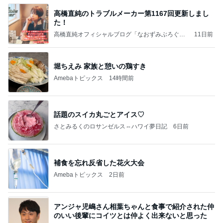
高橋直純のトラブルメーカー第1167回更新しまし
た！
高橋直純オフィシャルブログ「なおずみぶろぐ」
11日前
Powered by Ameba
堀ちえみ 家族と憩いの鶏すき
Amebaトピックス
14時間前
話題のスイカ丸ごとアイス♡
さとみるくのロサンゼルス⇔ハワイ夢日記
6日前
補食を忘れ反省した花火大会
Amebaトピックス
2日前
アンジャ児嶋さん相葉ちゃんと食事で紹介された仲
のいい後輩にコイツとは仲よく出来ないと思った