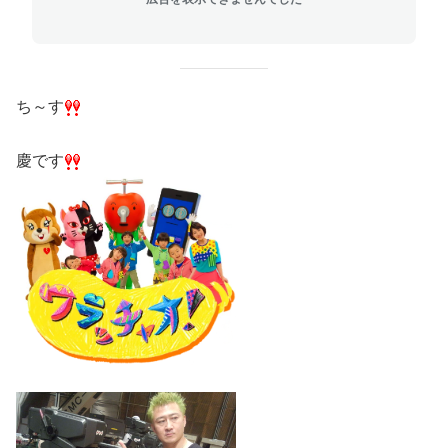
ち～す
慶です