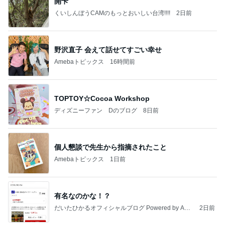
開卡
くいしんぼうCAMのもっとおいしい台湾!!!!
2日前
野沢直子 会えて話せてすごい幸せ
Amebaトピックス
16時間前
TOPTOY☆Cocoa Workshop
ディズニーファン Dのブログ
8日前
個人懇談で先生から指摘されたこと
Amebaトピックス
1日前
有名なのかな！？
だいたひかるオフィシャルブログ Powered by Ame
2日前
ba