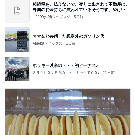
相続税を、払えないで、売りに出されて不動産は、
外国のお金持ちに買われているそうです。やばいで
すよ
ht9299yzf祈りのブログ
5日前
ママ友と共感した想定外のガソリン代
Amebaトピックス
1日前
ポッキー以来の・・・初ビーナス♪
ＳＲ♡ＬＯＶＥＲの・・・キックでＧＯ♪
11日前