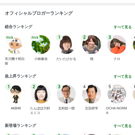
オフィシャルブロガーランキング
総合ランキング
すべて見る
1
2
3
市川團十郎白
小林麻央
だいたひかる
桃
クロ
猿
急上昇ランキング
すべて見る
1
2
3
4
5
AKB48
たんぽぽ川村
北村総一朗
北別府学
OCHA NORM
エミコ
A
新登場ランキング
すべて見る