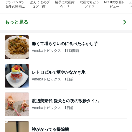
アンパンマン
怒りくまのブ
勝手に映画紹
映画でもどう
MOJIの映画レ
先生の映画講
ログ（仮）
介！？
どす？
ビュー
座
もっと見る
痛くて堪らないのに食べたふかし芋
Amebaトピックス
17時間前
レトロビルで華やかなかき氷
Amebaトピックス
1日前
渡辺美奈代 愛犬との夜の散歩タイム
Amebaトピックス
1日前
神がかってる掃除機