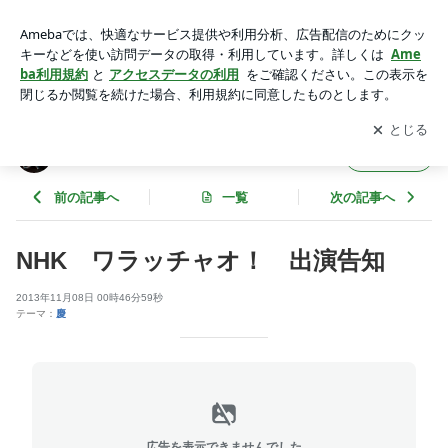
NHK ワラッチャオ！ 出演告知 | XK徒のブログ
アプリをダウンロードして
ブログの更新通知
を受け取りまし
開く
ょう。
XK徒のブログ
フォロー
前の記事へ
一覧
次の記事へ
NHK ワラッチャオ！ 出演告知
2013年11月08日 00時46分59秒
テーマ：
慶
広告を表示できませんでした