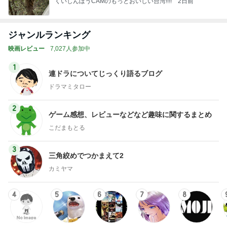
くいしんぼうCAMのもっとおいしい台湾!!!!
2日前
ジャンルランキング
映画レビュー
7,027人参加中
1
連ドラについてじっくり語るブログ
ドラマミタロー
2
ゲーム感想、レビューなどなど趣味に関するまとめ
こだまもとる
3
三角絞めでつかまえて2
カミヤマ
4
5
6
7
8