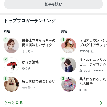
記事を読む
トップブロガーランキング
料理
美容
1
1
栄養士ママそっち～の
（旧アカウント）
簡単美味しいサイクル
ブログ【アラフォ
献立
社売却セカンドラ
そっち～
エマの日記
フ】
2
2
リトルミニマリス
ゆうき酒場
ビューティコラム 
ゆうき
little minimalist'
あねっさ／anessa
uty colum
3
3
美人になれる、た
毎日笑顔で過ごしたい
んの魔法
モモ母さん
hiromi
もっと見る