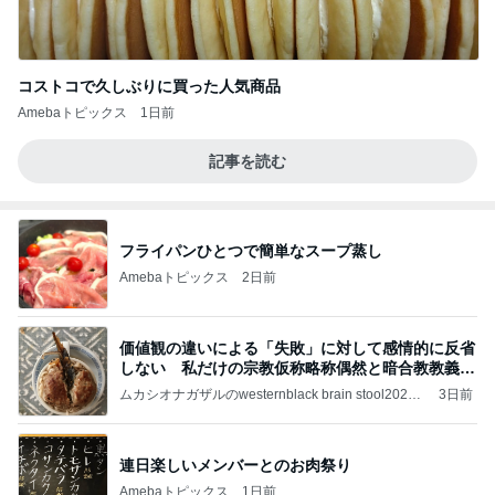
コストコで久しぶりに買った人気商品
Amebaトピックス
1日前
記事を読む
フライパンひとつで簡単なスープ蒸し
Amebaトピックス
2日前
価値観の違いによる「失敗」に対して感情的に反省
しない 私だけの宗教仮称略称偶然と暗合教教義候
補
ムカシオナガザルのwesternblack brain stool2024
3日前
年（令和6）11月25日以来減酒断煙再開ムカシオナ
ガザル
連日楽しいメンバーとのお肉祭り
Amebaトピックス
1日前