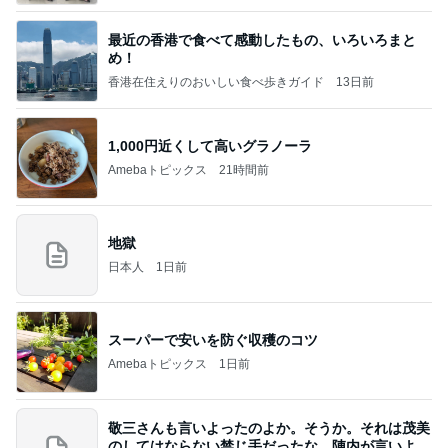
最近の香港で食べて感動したもの、いろいろまと
め！
香港在住えりのおいしい食べ歩きガイド
13日前
1,000円近くして高いグラノーラ
Amebaトピックス
21時間前
地獄
日本人
1日前
スーパーで安いを防ぐ収穫のコツ
Amebaトピックス
1日前
敬三さんも言いよったのよか。そうか。それは茂美
のしてはならない禁じ手だったな。陣内が言いよる