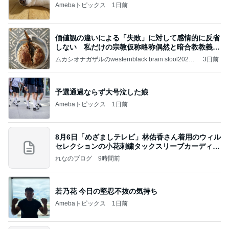
Amebaトピックス
1日前
価値観の違いによる「失敗」に対して感情的に反省
しない 私だけの宗教仮称略称偶然と暗合教教義候
補
ムカシオナガザルのwesternblack brain stool2024
3日前
年（令和6）11月25日以来減酒断煙再開ムカシオナ
ガザル
予選通過ならず大号泣した娘
Amebaトピックス
1日前
8月6日「めざましテレビ」林佑香さん着用のウィル
セレクションの小花刺繍タックスリーブカーディガ
ン
れなのブログ
9時間前
若乃花 今日の堅忍不抜の気持ち
Amebaトピックス
1日前