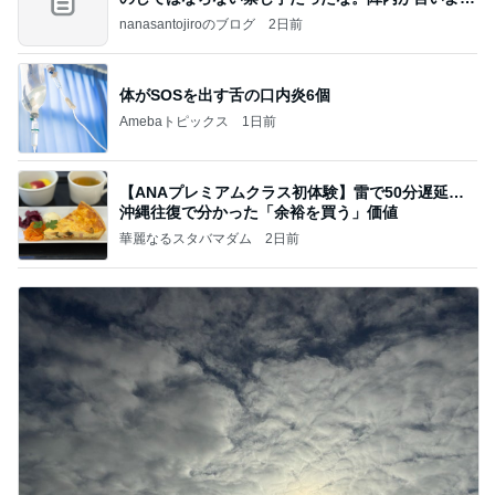
のよ
nanasantojiroのブログ
2日前
体がSOSを出す舌の口内炎6個
Amebaトピックス
1日前
【ANAプレミアムクラス初体験】雷で50分遅延…
沖縄往復で分かった「余裕を買う」価値
華麗なるスタバマダム
2日前