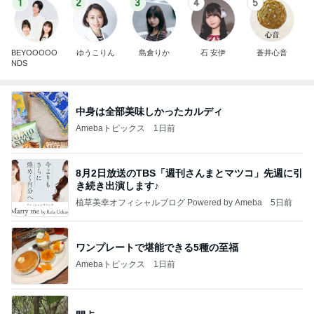
1
2
3
4
5
BEYOOOOO
ゆうこりん
島倉りか
石 安伊
蒼井心音
NDS
中身は全部美味しかったカルディ
Amebaトピックス
1日前
8月2日放送のTBS「週刊さんまとマツコ」先週に引
き続き出演します♪
植草美幸オフィシャルブログ Powered by Ameba
5日前
ワンプレートで堪能できる5種の至福
Amebaトピックス
1日前