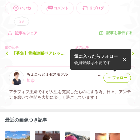
いいね
コメント
リブログ
29
記事を報告する
記事をシェア
前の記事
次の記事
【募集】骨格診断ペアレッス
グルーデコ初体験 & メイク
気に入ったらフォロー
ン
レッスン打合せ
会員登録は不要です
ちょこっとミセスモデル アラフィフ美まゆ&美肌生活発信
フォロー
加奈
アラフィフ主婦ですが人生を充実したものにする為、日々、アンテ
ナを磨いて仲間を大切に楽しく過ごしています！
最近の画像つき記事