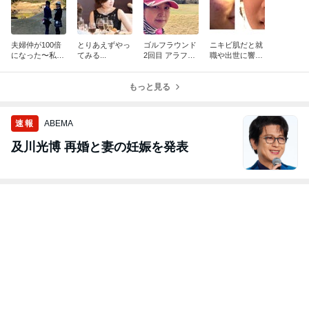
夫婦仲が100倍
とりあえずやっ
ゴルフラウンド
ニキビ肌だと就
になった〜私の
てみる...
2回目 アラフィ
職や出世に響く
場合〜
フゴルフ
の？！？！
もっと見る
速報
ABEMA
及川光博 再婚と妻の妊娠を発表