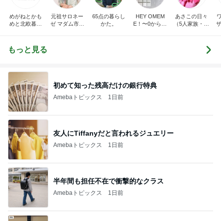
めがねとかも
元祖サロネー
65点の暮らし
HEY OMEM
あさこの日々
めと北欧暮ら
ゼ マダム市川
かた。
E！〜0からの
（5人家族・投
ザ
し
のほのぼのブ
家づくり〜
資・家計簿・
納
ログ
雑貨）
もっと見る
初めて知った残高だけの銀行特典
Amebaトピックス
1日前
友人にTiffanyだと言われるジュエリー
Amebaトピックス
1日前
半年間も担任不在で衝撃的なクラス
Amebaトピックス
1日前