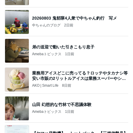
20260803 鬼郁隊4人衆で中ちゃん釣行 写メ
中ちゃんのブログ
2日前
弟の送迎で動いた引きこもり息子
Amebaトピックス
1日前
業務用アイスどこに売ってる？ロッテやタカナシ等
安い市販の2リットルアイスは業務スーパーやシャ
トレ
AKO | Smart Life
8日前
山田 幻想的な竹林で不思議体験
Amebaトピックス
1日前