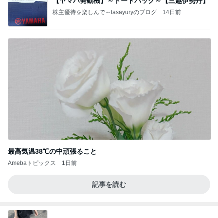
【ヤマハ発動機】～トートバック～【三越伊勢丹】
株主優待を楽しんで～tasayuryのブログ
14日前
最高気温38℃の中頑張ること
Amebaトピックス
1日前
記事を読む