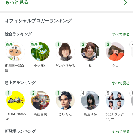
もっと見る
オフィシャルブロガーランキング
総合ランキング
すべて見る
1
2
3
市川團十郎白
小林麻央
だいたひかる
桃
クロ
猿
急上昇ランキング
すべて見る
1
2
3
4
5
EBiDAN 39&Ki
高山善廣
こいたん
島倉りか
つばきファク
DS
トリー
新登場ランキング
すべて見る