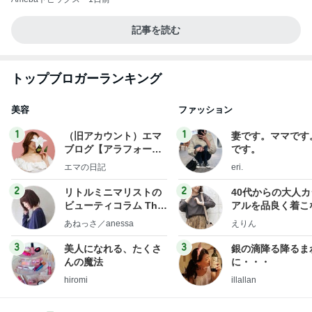
記事を読む
トップブロガーランキング
美容
ファッション
1
1
（旧アカウント）エマ
妻です。ママです
ブログ【アラフォー会
です。
社売却セカンドライ
エマの日記
eri.
フ】
2
2
リトルミニマリストの
40代からの大人
ビューティコラム The
アルを品良く着こ
little minimalist's bea
ファッションブロ
あねっさ／anessa
えりん
uty colum
3
3
美人になれる、たくさ
銀の滴降る降るま
んの魔法
に・・・
hiromi
illallan