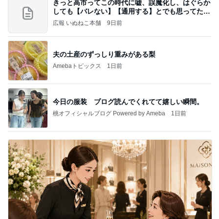
きっと高市ってこの時代に嘘、誤魔化し、はぐらか
しても【バレない】【通用する】とでも思ってたん
だろ
広報 いぬねこ本舗
9日前
夫の土産のずっしり重みがある梨
Amebaトピックス
1日前
今日の服装 ブログ読んでくれてて嬉しい瞬間。
桃オフィシャルブログ Powered by Ameba
1日前