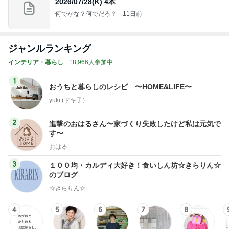
2026/07/28(K) 4本
何でかな？何でだろ？
11日前
ジャンルランキング
インテリア・暮らし
18,966人参加中
1
おうちと暮らしのレシピ 〜HOME&LIFE〜
yuki (ドキ子）
2
進撃のおはるさん〜家づくり失敗したけど私は元気で
す〜
おはる
3
１００均・カルディ大好き！食いしん坊☆きらりん☆
のブログ
☆きらりん☆
4
5
6
7
8