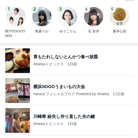
1
2
3
4
5
BEYOOOOO
島倉りか
ゆうこりん
石 安伊
蒼井心音
NDS
胃もたれしないとんかつ食べ放題
Amebaトピックス
1日前
横浜SOGOうまいもの大会
nanaオフィシャルブログ Powered by Ameba
11日前
川崎希 紛失し作り直した夫の鍵
Amebaトピックス
1日前