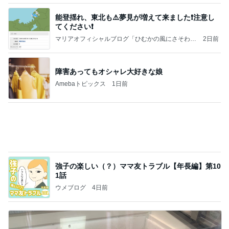
能登揺れ、東北も⚠️夢見が増えて来ました❗️注意し
てください❗️
マリアオフィシャルブログ「ひむかの風にさそわれ
2日前
て」Powered by Ameba
障害あってもオシャレ大好きな娘
Amebaトピックス
1日前
強子の楽しい（？）ママ友トラブル【年長編】第10
1話
ウメブログ
4日前