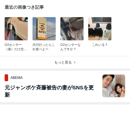
最近の画像つき記事
O2センサー
渋川行ったらこ
O2センサーな
これいる？
（後）だけ交換
れ食べよー
んですか？
できたー
もっと見る
ABEMA
元ジャンポケ斉藤被告の妻がSNSを更
新