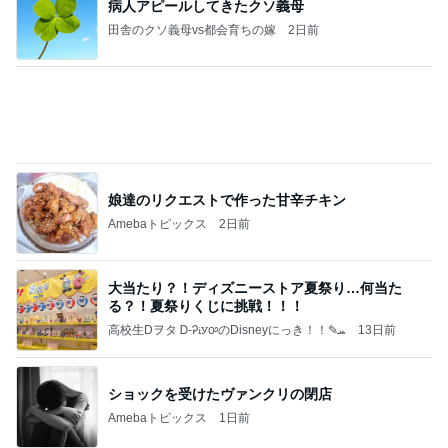
病人アピールしてきたクソ義母
田舎のクソ義母vs都会育ちの嫁
2日前
娘達のリクエストで作った甘辛チキン
Amebaトピックス
2日前
大当たり？！ディズニーストア夏祭り…何当た
る？！夏祭りくじに挑戦！！！
高校生Dヲタ Ꭰ-ᎮꭵꭹꭴのDisneyにっき！！✎ܚ
13日前
ショックを受けたヴァンクリの閉店
Amebaトピックス
1日前