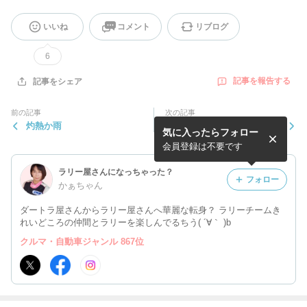
いいね
コメント
リブログ
6
記事を報告する
記事をシェア
前の記事
次の記事
灼熱か雨
ラリチャレ渋川PRイベント
気に入ったらフォロー
だよ
会員登録は不要です
ラリー屋さんになっちゃった？
フォロー
かぁちゃん
ダートラ屋さんからラリー屋さんへ華麗な転身？ ラリーチームき
れいどころの仲間とラリーを楽しんでるちう( ´∀｀ )b
クルマ・自動車ジャンル 867位