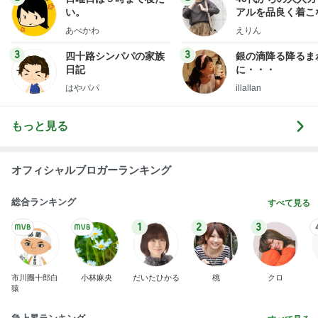
い。
アルを品良く着こ
ファッションブロ
あべかわ
えりん
3
3
四十路シンパパの家族
銀の滴降る降るま
日記
に・・・
はやパパ
illallan
もっと見る
オフィシャルブロガーランキング
総合ランキング
すべて見る
1
2
3
市川團十郎白
小林麻央
だいたひかる
桃
クロ
猿