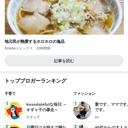
地元民が熱愛するホロホロの逸品
Amebaトピックス
20時間前
記事を読む
トップブロガーランキング
子育て
ファッション
1
1
kosodatefulな毎日 ～
妻です。ママです
オギャ子の暴走～
です。
オギャ子
eri.
2
2
日曜日は９時まで寝た
40代からの大人