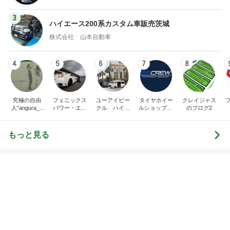
3
ハイエース200系カスタム車販売茨城
株式会社 山本自動車
4
5
6
7
8
究極の自由
フェニックス
ユーアイビー
タイヤホイー
クレイジャス
人”angura_0
パワー・エチ
クル ハイエ
ルショップSS
のブログ2
5"のブログ
ゼンヤ横山の
ース200系完
CREW オフィ
言いたい放題
全マスターブ
シャルブログ
ログ
もっと見る