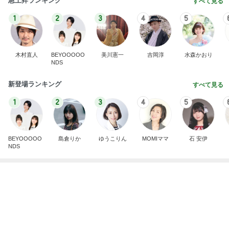
急上昇ランキング
すべて見る
1
2
3
4
5
木村直人
BEYOOOOO
美川憲一
吉岡淳
水森かおり
NDS
新登場ランキング
すべて見る
1
2
3
4
5
BEYOOOOO
島倉りか
ゆうこりん
MOMIママ
石 安伊
NDS