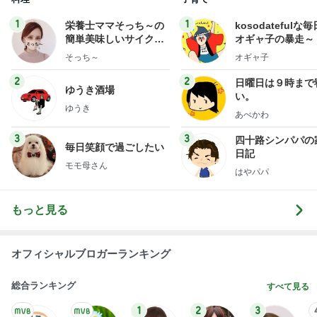
1
1
栄養士ママそっち～の
kosodatefulな毎
簡単美味しいサイクル
オギャ子の暴走～
献立
そっち～
オギャ子
2
2
日曜日は９時まで
ゆうき酒場
い。
ゆうき
あべかわ
3
3
四十路シンパパの
毎日笑顔で過ごしたい
日記
モモ母さん
はやパパ
もっと見る
オフィシャルブロガーランキング
総合ランキング
すべて見る
1
2
3