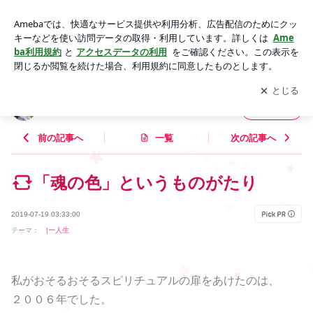
「魂の色」というものがたり | かろやかに、しあわせに。
アプリをダウンロードして
ブログの更新通知
を受け取りまし
開く
ょう。
かろやかに、しあわせに。
フォロー
前の記事へ
一覧
次の記事へ
「魂の色」というものがたり
2019-07-19 03:33:00
テーマ：
|ー人生
私がおそるおそるスピリチュアルの扉をあけたのは、
２００６年でした。