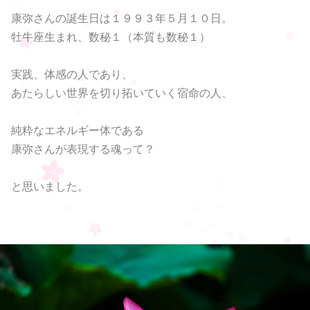
康弥さんの誕生日は１９９３年５月１０日。
牡牛座生まれ、数秘１（本質も数秘１）
実践、体感の人であり、
あたらしい世界を切り拓いていく宿命の人、
純粋なエネルギー体である
康弥さんが表現する魂って？
と思いました。