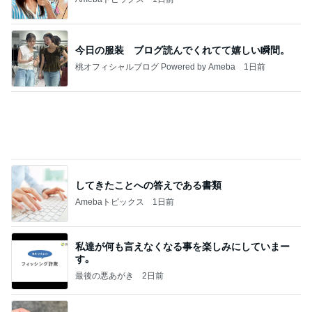
水廻りがない2階に作ったキッチン
Amebaトピックス
1日前
夢見さんから 揺れが激しく注意していましょう❗️
マリアオフィシャルブログ「ひむかの風にさそわれ
8日前
て」Powered by Ameba
先走ってしまったボーナスキャンペーン
Amebaトピックス
21時間前
20260803 鬼郁隊4人衆で中ちゃん釣行 写メ
中ちゃんのブログ
1日前