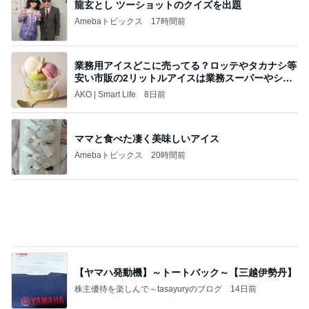
やけに静かだと思ったらした寝方
Amebaトピックス
2日前
すべての賭けが集まりました…そしてアメリカ国民
が現金を引き出しています。
心の道標【旧：ヤ～ベェのブログ】
1日前
一音で空気を変えるプロの凄さ
Amebaトピックス
2日前
《3年連続》瑶子さま 懇意の高級カーディーラー
協賛のイベントにご出席…宮内庁が懸念する“熱心