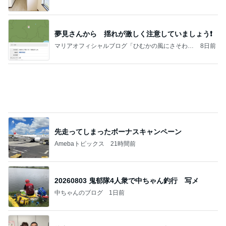
Amebaトピックス
1日前
あいのりクロ 図々しい人って、こういう人？
勝手に考察
2日前
国語が嫌いな娘に毎日教える勉強
Amebaトピックス
18時間前
ポップマートDIMOO×ピクサー☆
ディズニーファン Dのブログ
7日前