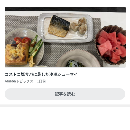
すぎ
hirokoの✿Love＆Awakening✿
8日前
もうすぐやってくるお盆の季節
Amebaトピックス
1日前
記事を読む