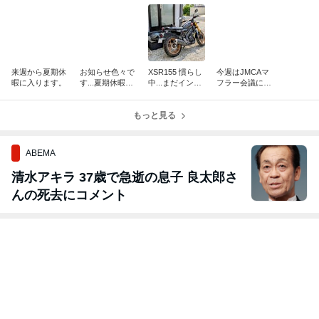
来週から夏期休
お知らせ色々で
XSR155 慣らし
今週はJMCAマ
暇に入ります。
す...夏期休暇決
中...まだインプ
フラー会議に参
定、新型CB400
レ出来る程乗っ
加。＆ XSR15
SF等々。。。
てません。
5の触媒が決定
もっと見る
です。（長文で
す）
ABEMA
清水アキラ 37歳で急逝の息子 良太郎さ
んの死去にコメント