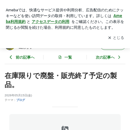
在庫限りで廃盤・販売終了予定の製品。 | WR'S ダブルアール
ズマフラー開発 日々の出来事。
アプリをダウンロードして
ブログの更新通知
を受け取りまし
開く
ょう。
WR'S ダブルアールズマフラー開発 日々の
フォロー
出来事。
前の記事へ
一覧
次の記事へ
在庫限りで廃盤・販売終了予定の製
品。
2026年05月15日(金)
テーマ：
ブログ