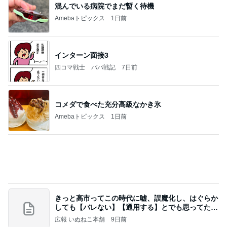
龍玄とし ツーショットのクイズを出題
Amebaトピックス
17時間前
業務用アイスどこに売ってる？ロッテやタカナシ等
安い市販の2リットルアイスは業務スーパーやシャ
トレ
AKO | Smart Life
8日前
ママと食べた凄く美味しいアイス
Amebaトピックス
20時間前
【ヤマハ発動機】～トートバック～【三越伊勢丹】