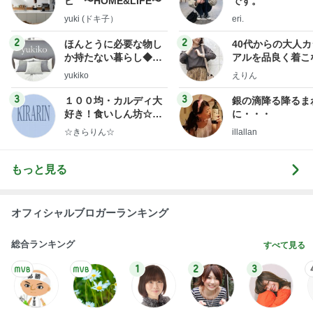
もっと見る
オフィシャルブロガーランキング
総合ランキング
すべて見る
1
2
3
市川團十郎白
小林麻央
だいたひかる
桃
クロ
猿
急上昇ランキング
すべて見る
1
2
3
4
5
EBiDAN 39&Ki
高山善廣
こいたん
島倉りか
つばきファク
DS
トリー