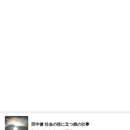
2026/07/28(K) 4本
何でかな？何でだろ？
10日前
姉の娘に言われたずるい言葉
Amebaトピックス
1日前
悲しすぎて立ち直れない。
クロオフィシャルブログPowered by Ameba
23時間前
娘3人と孫姫との嬉しい女子会
Amebaトピックス
1日前