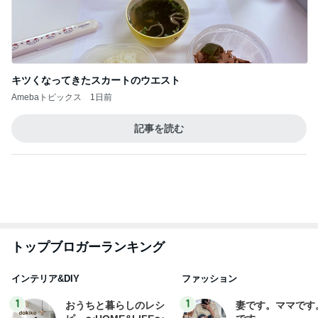
キツくなってきたスカートのウエスト
Amebaトピックス
1日前
記事を読む
トップブロガーランキング
インテリア&DIY
ファッション
1
1
おうちと暮らしのレシ
妻です。ママです
ピ 〜HOME&LIFE〜
です。
yuki (ドキ子）
eri.
2
2
ほんとうに必要な物し
40代からの大人
か持たない暮らし◆Ke
アルを品良く着こ
ep Life Simple◆〜イ
ファッションブロ
yukiko
えりん
ンテリアのきろく〜
3
3
１００均・カルディ大
銀の滴降る降るま
好き！食いしん坊☆き
に・・・
らりん☆のブログ
☆きらりん☆
illallan