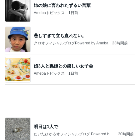
アグネス 一番集中できる執筆場所
Amebaトピックス
1日前
今日の服装 ブログ読んでくれてて嬉しい瞬間。
桃オフィシャルブログ Powered by Ameba
1日前
してきたことへの答えである書類
Amebaトピックス
1日前
私達が何も言えなくなる事を楽しみにしていまー
す｡
最後の悪あがき
2日前