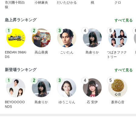
新登場ランキング
すべて見る
1
2
3
4
5
BEYOOOOO
島倉りか
ゆうこりん
石 安伊
蒼井心音
NDS
田中健 社会の役に立つ娘の仕事
Amebaトピックス
1日前
横浜SOGOうまいもの大会
nanaオフィシャルブログ Powered by Ameba
11日前
だいた 購入せず帰るもネットで購入
Amebaトピックス
1日前