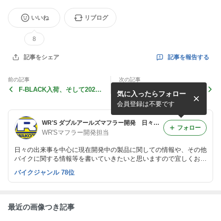
いいね
リブログ
8
記事を報告する
記事をシェア
前の記事
次の記事
F-BLACK入荷、そして2026-
G.W休暇明け…いきなり暑い
気に入ったらフォロー
CBR400R・2026-GROM
ですね（笑）
等々、お知らせです。
会員登録は不要です
WR'S ダブルアールズマフラー開発 日々の出来事。
フォロー
WR'Sマフラー開発担当
日々の出来事を中心に現在開発中の製品に関しての情報や、その他
バイクに関する情報等を書いていきたいと思いますので宜しくお願
い致します。
バイクジャンル 78位
最近の画像つき記事