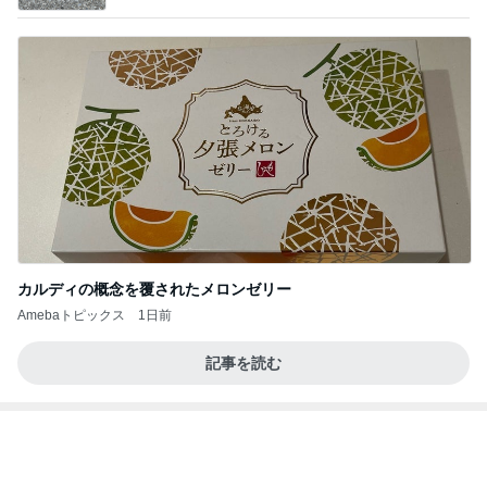
混んでいる病院でまだ暫く待機
Amebaトピックス
1日前
インターン面接3
四コマ戦士 パパ戦記
7日前
コメダで食べた充分高級なかき氷
Amebaトピックス
1日前
きっと高市ってこの時代に嘘、誤魔化し、はぐらか