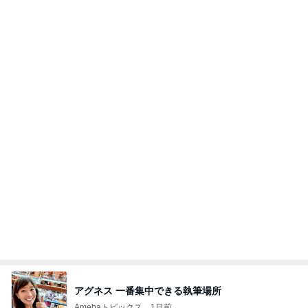
しても【バレない】【通用する】とでも思ってたん
だろ
広報 いぬねこ本舗
9日前
旅行の移動日に着た流行りのミニT
Amebaトピックス
17時間前
記事を読む