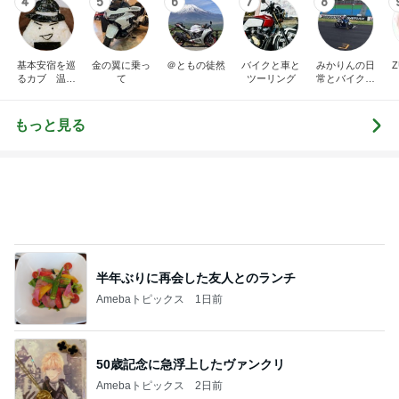
4
5
6
7
8
基本安宿を巡
金の翼に乗っ
＠ともの徒然
バイクと車と
みかりんの日
るカブ 温泉
て
ツーリング
常とバイクの
安宿探究中
ブログ
もっと見る
半年ぶりに再会した友人とのランチ
Amebaトピックス
1日前
50歳記念に急浮上したヴァンクリ
Amebaトピックス
2日前
涼しい店内でいつも後悔すること
Amebaトピックス
1日前