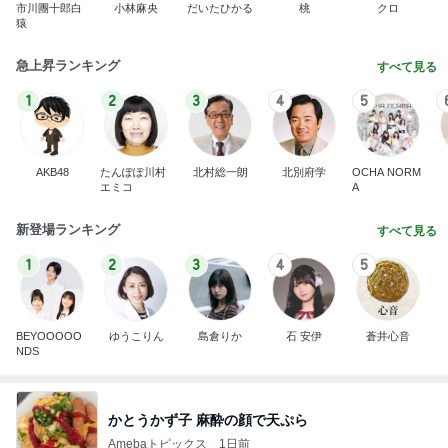
市川團十郎白
小林麻央
だいたひかる
桃
クロ
猿
急上昇ランキング
すべて見る
1
2
3
4
5
AKB48
たんぽぽ川村
北村総一朗
北別府学
OCHA NORM
エミコ
A
新登場ランキング
すべて見る
1
2
3
4
5
BEYOOOOO
ゆうこりん
島倉りか
石 安伊
蒼井心音
NDS
かとうかず子 麻酔の顔で天ぷら
Amebaトピックス
1日前