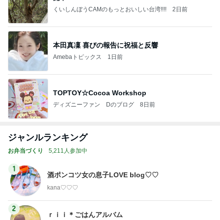
くいしんぼうCAMのもっとおいしい台湾!!!!
2日前
本田真凜 喜びの報告に祝福と反響
Amebaトピックス
1日前
TOPTOY☆Cocoa Workshop
ディズニーファン Dのブログ
8日前
ジャンルランキング
お弁当づくり
5,211人参加中
1
酒ポンコツ女の息子LOVE blog♡♡
kana♡♡♡
2
ｒｉｉ＊ごはんアルバム