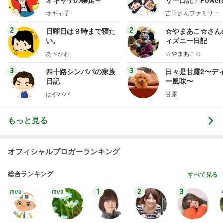
オギャ子の暴走～
リー日記」Powere
y Ameba 吉田さ
オギャ子
吉田さんファミリー
ミリーオフィシャ
ログ
2
2
日曜日は９時まで寝た
☆やまあこ☆さん
い。
ィズニー日記
あべかわ
☆やまあこ☆
3
3
四十路シンパパの家族
日々是甘露2〜デ
日記
ー風味〜
はやパパ
甘露
もっと見る
オフィシャルブロガーランキング
総合ランキング
すべて見る
1
2
3