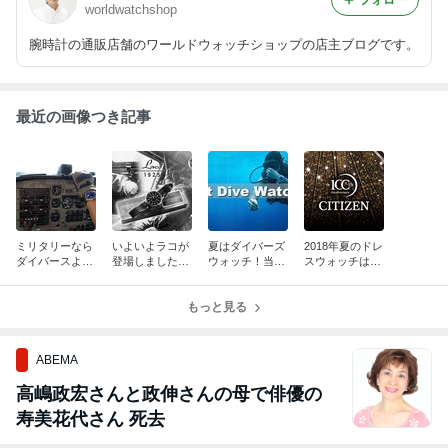
フォロー
worldwatchshop
腕時計の通販店舗のワールドウォッチショップの店主ブログです。
最近の画像つき記事
ミリタリーなら
いよいよラコが
夏はダイバーズ
2018年夏のドレ
ダイバースより
登場しました！
ウォッチ！当店
スウォッチはシ
はパイロットウ
ドイツが誇るパ
が厳選してオス
チズンで決ま
ォッチがいい！
イロットウォッ
スメする名品！
り！
チを堪能しまし
もっと見る
ょう！
ABEMA
高嶋政宏さんと政伸さんの母で俳優の
寿美花代さん 死去