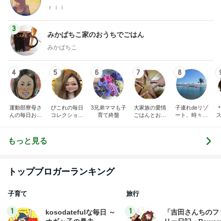
ｒｉｉ
3
みかぱちこ家のおうちでごはん
みかぱちこ
4
5
6
7
8
運動部寮母さ
ぴこれの毎日
3兄弟ママも子
大家族の愛情
子連れdeリゾ
んの毎日お弁
コレクション
育て終盤
ごはんとお弁
ート、時々キ
ス
当☆毎日ごは
♬.*ﾟ
当❤︎
ャラ弁
ん☆
もっと見る
トップブロガーランキング
子育て
旅行
1
1
kosodatefulな毎日 ～
「吉田さんちのフ