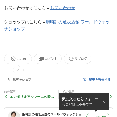
お問い合わせはこちら→
お問い合わせ
ショッップはこちら→
腕時計の通販店舗 ワールドウォッ
チショップ
いいね
コメント
リブログ
2
記事を報告する
記事をシェア
前の記事
次の記事
エンポリオアルマーニの時計
「面白き事もなき時計を面白
気に入ったらフォロー
全部言っちゃうね！
く」マイケルコース新作！
会員登録は不要です
腕時計の通販店舗のワールドウォッチショップの店主ブログ