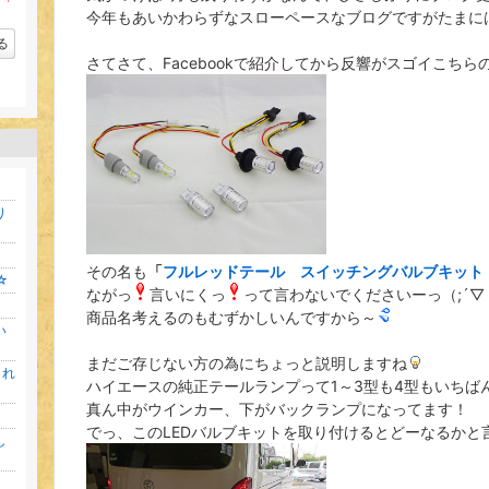
ン
ラ
今年もあいかわらずなスローペースなブログですがたまに
キ
ン
ン
キ
る
グ
ン
さてさて、Facebookで紹介してから反響がスゴイこちら
上
グ
昇
上
昇
り
その名も
「
フルレッドテール スイッチングバルブキット
☆
ながっ
言いにくっ
って言わないでくださいーっ（;´▽｀
商品名考えるのもむずかしいんですから～
い
まだご存じない方の為にちょっと説明しますね
これ
ハイエースの純正テールランプって1～3型も4型もいちば
真ん中がウインカー、下がバックランプになってます！
でっ、このLEDバルブキットを取り付けるとどーなるかと
し