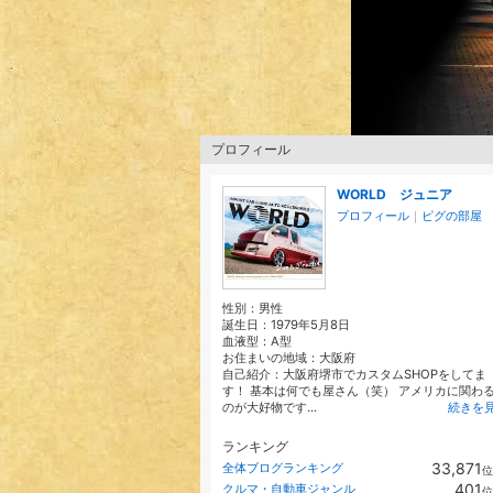
プロフィール
WORLD ジュニア
プロフィール
｜
ピグの部屋
性別：
男性
誕生日：
1979年5月8日
血液型：
A型
お住まいの地域：
大阪府
自己紹介：大阪府堺市でカスタムSHOPをしてま
す！ 基本は何でも屋さん（笑） アメリカに関わ
のが大好物です...
続きを
ランキング
33,871
全体ブログランキング
位
401
クルマ・自動車ジャンル
位