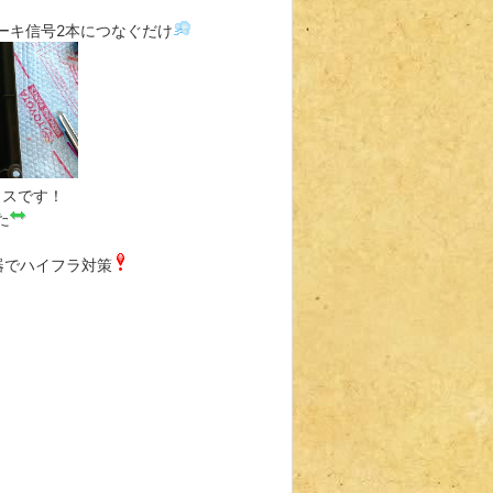
ーキ信号2本につなぐだけ
ラスです！
た
器でハイフラ対策