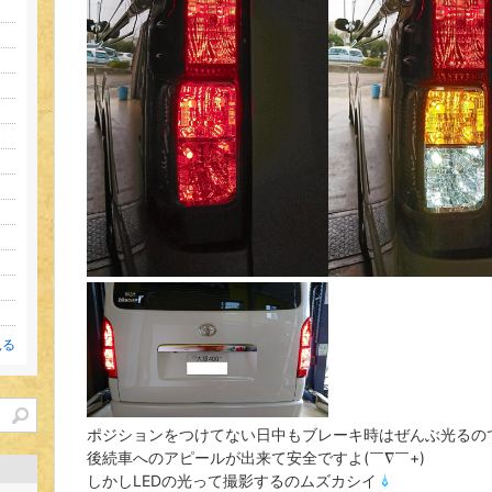
見る
ポジションをつけてない日中もブレーキ時はぜんぶ光るの
後続車へのアピールが出来て安全ですよ(￣∇￣+)
しかしLEDの光って撮影するのムズカシイ