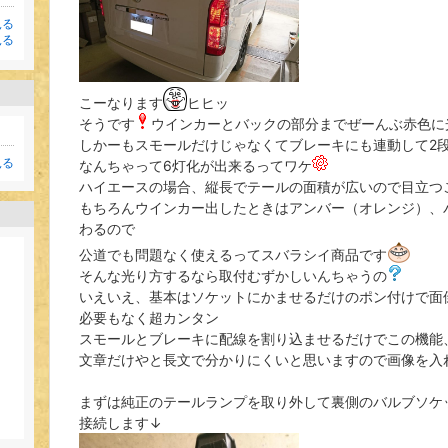
見る
見る
こーなります
ヒヒッ
そうです
ウインカーとバックの部分までぜーんぶ赤色に
しかーもスモールだけじゃなくてブレーキにも連動して2
見る
なんちゃって6灯化が出来るってワケ
ハイエースの場合、縦長でテールの面積が広いので目立つ
もちろんウインカー出したときはアンバー（オレンジ）、
わるので
公道でも問題なく使えるってスバラシイ商品です
そんな光り方するなら取付むずかしいんちゃうの
いえいえ、基本はソケットにかませるだけのポン付けで面
必要もなく超カンタン
スモールとブレーキに配線を割り込ませるだけでこの機能
文章だけやと長文で分かりにくいと思いますので画像を入
まずは純正のテールランプを取り外して裏側のバルブソケ
接続します↓