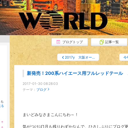
ブログトップ
記事一覧
2017y 大阪オー…
今
新発売！200系ハイエース用フルレッドテール 
2017-01-30 08:28:03
テーマ：
ブログ
るも
見る
まいどみなさまこんにちわ～！
↑
ラ
気がつけば1月も残りわずかなんで、ひさしぶりにブログ
↑