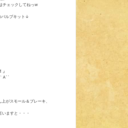
はチェックしてねっw
のバルブキット↓
！」
A``
ん上がスモール＆ブレーキ、
言いますと・・・