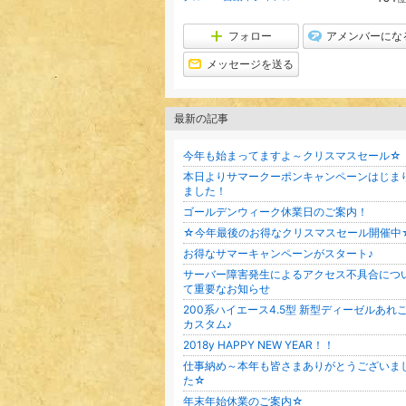
フォロー
アメンバーにな
メッセージを送る
最新の記事
今年も始まってますよ～クリスマスセール☆
本日よりサマークーポンキャンペーンはじま
ました！
ゴールデンウィーク休業日のご案内！
☆今年最後のお得なクリスマスセール開催中
お得なサマーキャンペーンがスタート♪
サーバー障害発生によるアクセス不具合につ
て重要なお知らせ
200系ハイエース4.5型 新型ディーゼルあれ
カスタム♪
2018y HAPPY NEW YEAR！！
仕事納め～本年も皆さまありがとうございま
た☆
年末年始休業のご案内☆