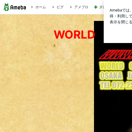
ホーム
ピグ
アメブロ
ダレない生地のため
新発売！200系ハイエース用フルレッドテール スイッチングバ
WORLD ジ
!!