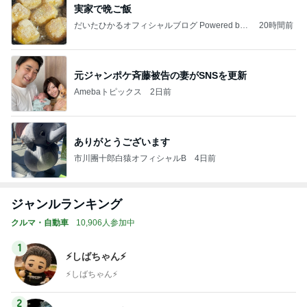
実家で晩ご飯
だいたひかるオフィシャルブログ Powered by
20時間前
Ameba
元ジャンポケ斉藤被告の妻がSNSを更新
Amebaトピックス
2日前
ありがとうございます
市川團十郎白猿オフィシャルB
4日前
ジャンルランキング
クルマ・自動車
10,906人参加中
1
⚡️しばちゃん⚡
⚡️しばちゃん⚡️
2