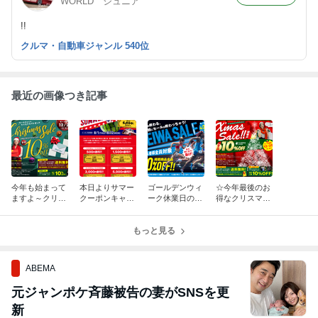
WORLD ジュニア
!!
クルマ・自動車ジャンル 540位
最近の画像つき記事
今年も始まって
本日よりサマー
ゴールデンウィ
☆今年最後のお
ますよ～クリス
クーポンキャン
ーク休業日のご
得なクリスマス
マスセール☆
ペーンはじまり
案内！
セール開催中☆
ました！
もっと見る
ABEMA
元ジャンポケ斉藤被告の妻がSNSを更
新