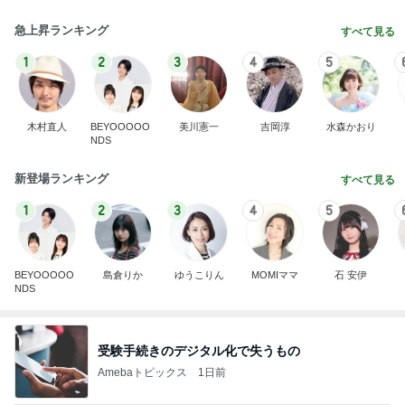
急上昇ランキング
すべて見る
1
2
3
4
5
木村直人
BEYOOOOO
美川憲一
吉岡淳
水森かおり
NDS
新登場ランキング
すべて見る
1
2
3
4
5
BEYOOOOO
島倉りか
ゆうこりん
MOMIママ
石 安伊
NDS
受験手続きのデジタル化で失うもの
Amebaトピックス
1日前