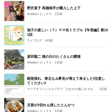
野沢直子 再婚相手が購入した上下
Amebaトピックス
1日前
強子の楽しい（？）ママ友トラブル【年長編】第10
1話
ウメブログ
4日前
原田龍二 猫の日のたくさんの愛猫
Amebaトピックス
1日前
能登揺れ、東北も⚠️夢見が増えて来ました❗️注意し
てください❗️
マリアオフィシャルブログ「ひむかの風にさそわれ
2日前
て」Powered by Ameba
旦那が3切れも残したとんかつ
Amebaトピックス
1日前