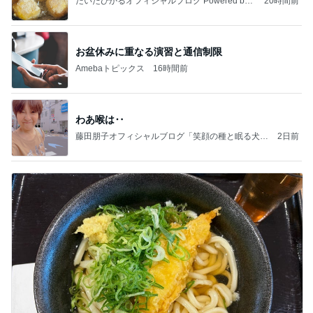
だいたひかるオフィシャルブログ Powered by
20時間前
Ameba
お盆休みに重なる演習と通信制限
Amebaトピックス
16時間前
わあ喉は‥
藤田朋子オフィシャルブログ「笑顔の種と眠る犬」
2日前
Powered by Ameba