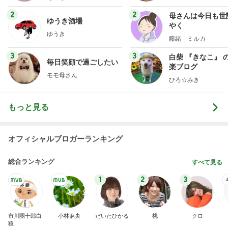
2
2
母さんは今日も世
ゆうき酒場
やく
ゆうき
藤緒 ミルカ
3
3
白柴 『きなこ』 
毎日笑顔で過ごしたい
楽ブログ
モモ母さん
ひろ☆みき
もっと見る
オフィシャルブロガーランキング
総合ランキング
すべて見る
1
2
3
市川團十郎白
小林麻央
だいたひかる
桃
クロ
猿