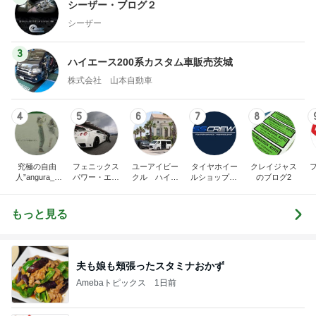
シーザー・ブログ２
シーザー
3
ハイエース200系カスタム車販売茨城
株式会社 山本自動車
4
5
6
7
8
究極の自由
フェニックス
ユーアイビー
タイヤホイー
クレイジャス
人”angura_0
パワー・エチ
クル ハイエ
ルショップSS
のブログ2
5"のブログ
ゼンヤ横山の
ース200系完
CREW オフィ
言いたい放題
全マスターブ
シャルブログ
ログ
もっと見る
夫も娘も頬張ったスタミナおかず
Amebaトピックス
1日前