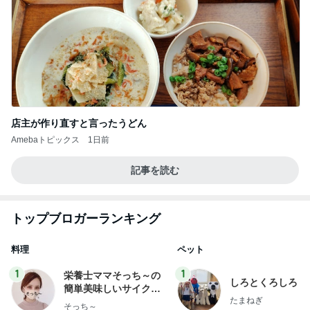
店主が作り直すと言ったうどん
Amebaトピックス
1日前
記事を読む
トップブロガーランキング
料理
ペット
1
1
栄養士ママそっち～の
しろとくろしろ
簡単美味しいサイクル
たまねぎ
献立
そっち～