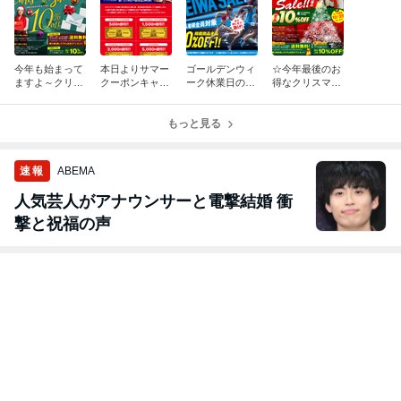
今年も始まって
本日よりサマー
ゴールデンウィ
☆今年最後のお
ますよ～クリス
クーポンキャン
ーク休業日のご
得なクリスマス
マスセール☆
ペーンはじまり
案内！
セール開催中☆
ました！
もっと見る
速報
ABEMA
人気芸人がアナウンサーと電撃結婚 衝
撃と祝福の声