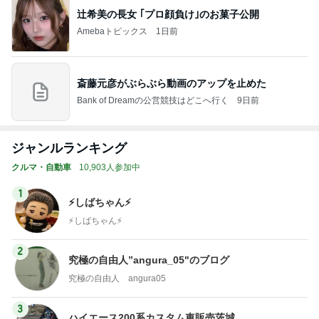
斎藤元彦がぶらぶら動画のアップを止めた
Bank of Dreamの公営競技はどこへ行く
9日前
ジャンルランキング
クルマ・自動車
10,903人参加中
1
⚡️しばちゃん⚡
⚡️しばちゃん⚡️
2
究極の自由人”angura_05"のブログ
究極の自由人 angura05
3
ハイエース200系カスタム車販売茨城
株式会社 山本自動車
4
5
6
7
8