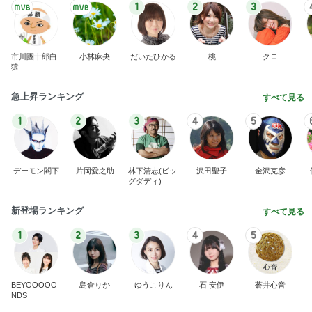
新登場ランキング
すべて見る
1
2
3
4
5
BEYOOOOO
島倉りか
ゆうこりん
石 安伊
蒼井心音
NDS
力仕事になった通販ワゴンの組立て
Amebaトピックス
1日前
広島原爆の日 市長の言葉に動揺する総理
ブルーサファイア
1日前