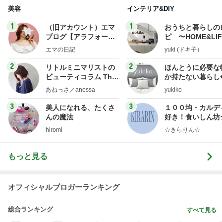
もっと見る
オフィシャルブロガーランキング
総合ランキング
すべて見る
1
2
3
市川團十郎白
小林麻央
だいたひかる
桃
クロ
猿
急上昇ランキング
すべて見る
1
2
3
4
5
デーモン閣下
片岡愛之助
林下清志(ビッ
沢田聖子
金沢克彦
グダディ)