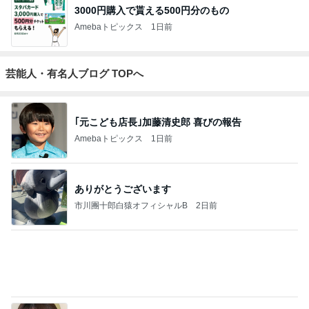
3000円購入で貰える500円分のもの
Amebaトピックス
1日前
芸能人・有名人ブログ TOPへ
｢元こども店長｣加藤清史郎 喜びの報告
Amebaトピックス
1日前
ありがとうございます
市川團十郎白猿オフィシャルB
2日前
辻希美の長女 ｢プロ顔負け｣のお菓子公開
Amebaトピックス
1日前