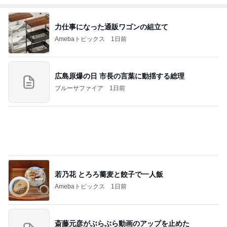
Amebaトピックス
9時間前
７人待ち
沢田聖子オフィシャルブログ「In My Heartな旅日
2日前
記」by Ameba