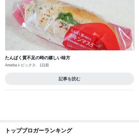
Amebaトピックス
1日前
記事を読む
トップブロガーランキング
美容
インテリア&DIY
1
1
（旧アカウント）エマ
おうちと暮らしの
ブログ【アラフォー会
ピ 〜HOME&LI
社売却セカンドライ
エマの日記
yuki (ドキ子）
フ】
2
2
リトルミニマリストの
ほんとうに必要な
ビューティコラム The
か持たない暮らし
little minimalist's bea
ep Life Simple
あねっさ／anessa
yukiko
uty colum
ンテリアのきろく
3
3
美人になれる、たくさ
１００均・カルデ
んの魔法
好き！食いしん坊
らりん☆のブログ
hiromi
☆きらりん☆