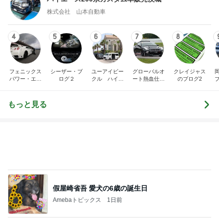
フェニックス
シーザー・ブ
ユーアイビー
グローバルオ
クレイジャス
パワー・エチ
ログ２
クル ハイエ
ート熱血仕入
のブログ2
ゼンヤ横山の
ース200系完
れブログ
車
言いたい放題
全マスターブ
ログ
もっと見る
假屋崎省吾 愛犬の6歳の誕生日
Amebaトピックス
1日前
高橋英樹 美しいトルコキキョウ
Amebaトピックス
1日前
小川菜摘 財布などが入った透明バッグ
Amebaトピックス
1日前