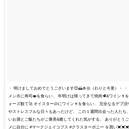
・ 明けましておめでとうございます😊🌅🎍㊗️（わりと今更）・ 
メン🍜に寿司🍣を食らい、 年明けは帰ってきて焼肉🥩&ワイン🍷
ォーズ観て🚀 オイスター🐚にワイン🍷を食らい、 完全なるデブ活中
やストレスフルな日々もあったけど、 この１週間出会った人たち
いお酒とご飯たちがご褒美&癒してくれた気がする。 ありがとうござい
メに自分に #マークジェイコブス #クラスターポニー を買い💓💓