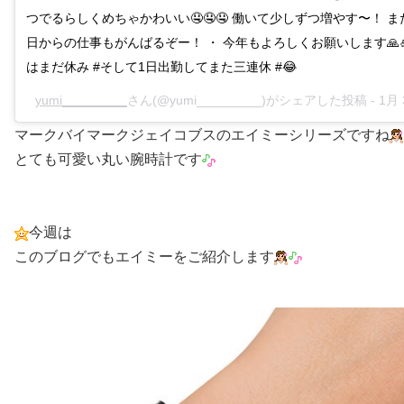
つでるらしくめちゃかわいい🤤🤤🤤 働いて少しずつ増やす〜！ 
日からの仕事もがんばるぞー！ ・ 今年もよろしくお願いします🙏
はまだ休み #そして1日出勤してまた三連休 #😂
yumi_________
さん(@yumi_________)がシェアした投稿 -
1月 
マークバイマークジェイコブスのエイミーシリーズですね
とても可愛い丸い腕時計です
今週は
このブログでもエイミーをご紹介します