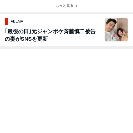
じ！
ズ！
リーの腕時計！
計！
もっと見る
ABEMA
｢最後の日｣元ジャンポケ斉藤慎二被告
の妻がSNSを更新