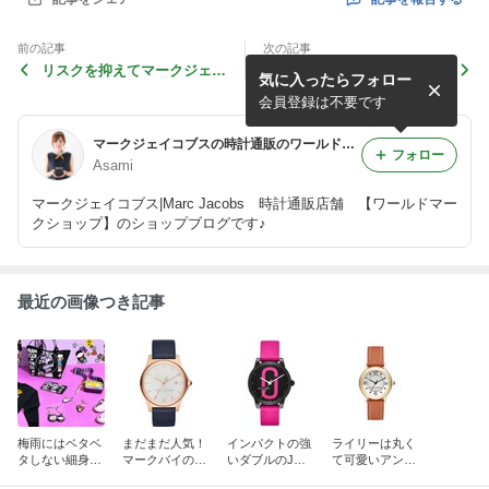
前の記事
次の記事
リスクを抑えてマークジェイ
またまた新作スマートウォッ
気に入ったらフォロー
コブスの腕時計を購入しませ
チ登場！
んか？
会員登録は不要です
マークジェイコブスの時計通販のワールドマークショップの店主ブログ
フォロー
Asami
マークジェイコブス|Marc Jacobs 時計通販店舗 【ワールドマー
クショップ】のショップブログです♪
最近の画像つき記事
梅雨にはベタベ
まだまだ人気！
インパクトの強
ライリーは丸く
タしない細身の
マークバイのヘ
いダブルのJが
て可愛いアンテ
ベルトが良い感
ンリーシリー
人気の秘密！コ
ィークな腕時