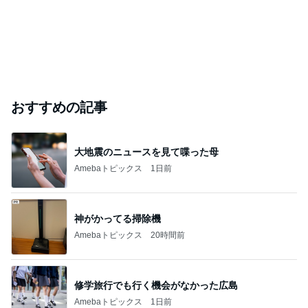
購入したキャップを被りたがる主人
Amebaトピックス
1日前
芸能人・有名人ブログ TOPへ
「心配」堂本剛 印象激変の近影
Amebaトピックス
1日前
ありがとうございます
市川團十郎白猿オフィシャルB
4日前