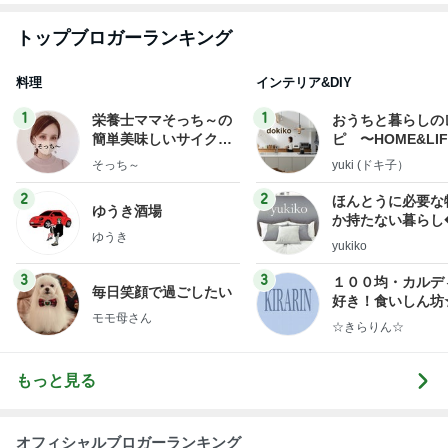
BEYOOOOO
島倉りか
ゆうこりん
MOMIママ
石 安伊
NDS