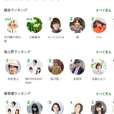
平原綾香 父代わり市村正親の言葉
Amebaトピックス
1日前
悲しすぎて立ち直れない。
クロオフィシャルブログPowered by Ameba
2日前
若乃花 PayPay使わず後悔した買い物
Amebaトピックス
2日前