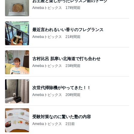
トップブロガーランキング
料理
インテリア&DIY
1
1
栄養士ママそっち～の
おうちと暮らしの
簡単美味しいサイクル
ピ 〜HOME&LI
献立
そっち～
yuki (ドキ子）
2
2
ほんとうに必要な
ゆうき酒場
か持たない暮らし
ゆうき
ep Life Simple
yukiko
ンテリアのきろく
3
3
１００均・カルデ
毎日笑顔で過ごしたい
好き！食いしん坊
モモ母さん
らりん☆のブログ
☆きらりん☆
もっと見る
オフィシャルブロガーランキング