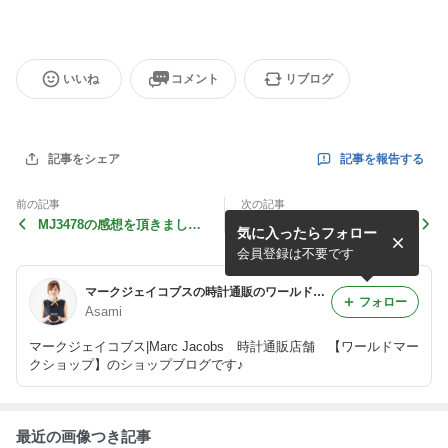
いいね
コメント
リブログ
記事を報告する
記事をシェア
前の記事
次の記事
MJ3478の感想を頂きまし
MJ3478の売れ行きが凄すぎ
気に入ったらフォロー
た！
る！
会員登録は不要です
マークジェイコブスの時計通販のワールドマークショップの店主ブログ
フォロー
Asami
マークジェイコブス|Marc Jacobs 時計通販店舗 【ワールドマー
クショップ】のショップブログです♪
最近の画像つき記事