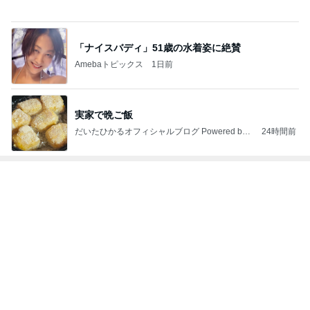
3
東京モーニング日和
maldoror
4
5
6
7
8
ひとりでもま
ラテログ
わんたのスイ
紅子のセレブ
みねみねのス
めにがんばる
ーツ日記〜小
なグルメ日記
イーツ&食パ
ブログ
さな幸せ♡コ
ンブログ❤️
ンビニスイー
ツ〜
もっと見る