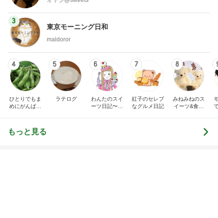
Amebaトピックス
17時間前
最近言われるいい香りのフレグランス
Amebaトピックス
21時間前
古村比呂 肌寒い北海道で打ち合わせ
Amebaトピックス
23時間前
次世代掃除機がやってきた！！
Amebaトピックス
20時間前
受験対策なのに驚いた塾の内容
Amebaトピックス
2日前