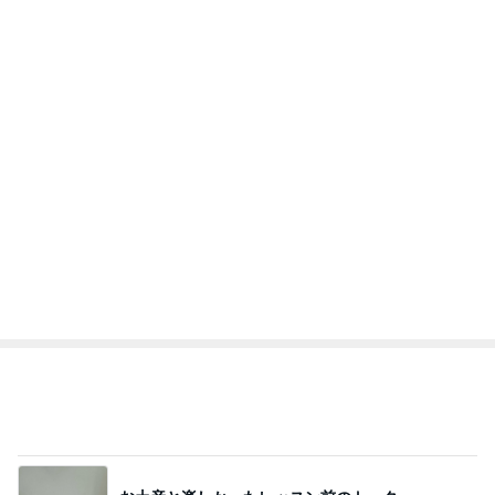
これから行ってくる胃カメラ検査
Amebaトピックス
1日前
記事を読む