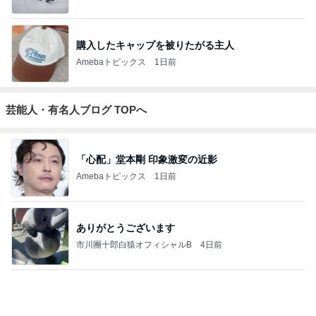
「ナイスバディ」51歳の水着姿に絶賛
Amebaトピックス
1日前
実家で晩ご飯
だいたひかるオフィシャルブログ Powered by
24時間前
Ameba
ジャンルランキング
スイーツ・デザートマニア
10,938人参加中
1
華麗なるスタバマダム
華麗なるスタバマダム （スターバックス研究家）
2
オヤジのスイーツ時々ランニングブログ
オヤジ@sweets