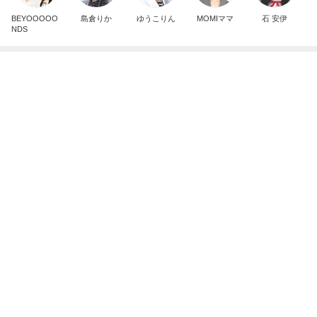
ありがとうございます
市川團十郎白猿オフィシャルB
4日前
39.9度の高熱で察してくれた夫の行動
Amebaトピックス
1日前
実家で晩ご飯
だいたひかるオフィシャルブログ Powered by
24時間前
Ameba
真夏にママと食べたおでんランチ
Amebaトピックス
1日前