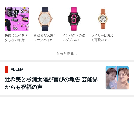
梅雨にはベタベ
まだまだ人気！
インパクトの強
ライリーは丸く
タしない細身の
マークバイのヘ
いダブルのJが
て可愛いアンテ
ベルトが良い感
ンリーシリー
人気の秘密！コ
ィークな腕時
じ！
ズ！
リーの腕時計！
計！
もっと見る
ABEMA
辻希美と杉浦太陽が喜びの報告 芸能界
からも祝福の声