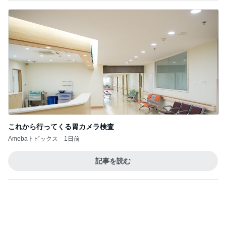
総合ランキング
すべて見る
1
2
3
市川團十郎白
小林麻央
だいたひかる
桃
クロ
猿
急上昇ランキング
すべて見る
1
2
3
4
5
木村直人
BEYOOOOO
美川憲一
吉岡淳
水森かおり
NDS
新登場ランキング
すべて見る
1
2
3
4
5