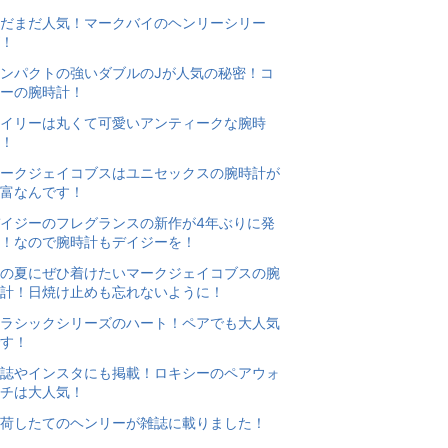
だまだ人気！マークバイのヘンリーシリー
！
ンパクトの強いダブルのJが人気の秘密！コ
ーの腕時計！
イリーは丸くて可愛いアンティークな腕時
！
ークジェイコブスはユニセックスの腕時計が
富なんです！
イジーのフレグランスの新作が4年ぶりに発
！なので腕時計もデイジーを！
の夏にぜひ着けたいマークジェイコブスの腕
計！日焼け止めも忘れないように！
ラシックシリーズのハート！ペアでも大人気
す！
誌やインスタにも掲載！ロキシーのペアウォ
チは大人気！
荷したてのヘンリーが雑誌に載りました！