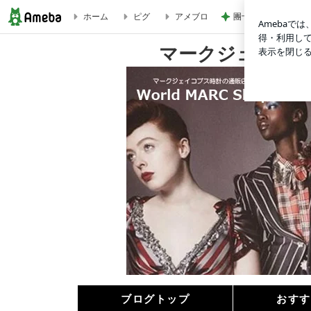
團十郎 嬉しそうに
ホーム
ピグ
アメブロ
がんばる人の為のマークジェイコブスの新作時計 | マークジ
マークジェイコ
ブログトップ
おすす