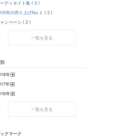
ーディネイト集 ( 3 )
015年の売り上げNo.１ ( 2 )
ャンペーン ( 2 )
一覧を見る
別
018
年
開
017
年
く
開
016
年
く
開
く
一覧を見る
ックマーク