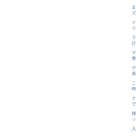
ま
ズ
イ
リ
ラ
計
マ
豊
デ
表
こ
時
ク
で
雑
ッ
入