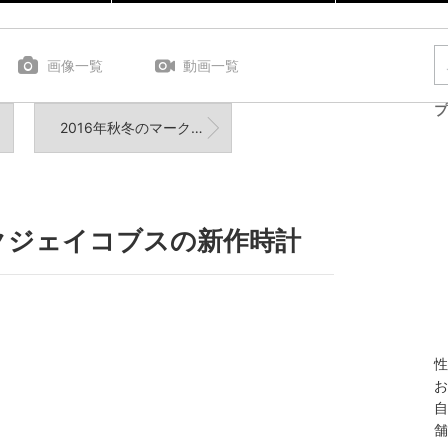
画像一覧
動画一覧
プ
2016年秋冬のマークの新作腕時計情報です！
クジェイコブスの新作時計
性
お
自
舗