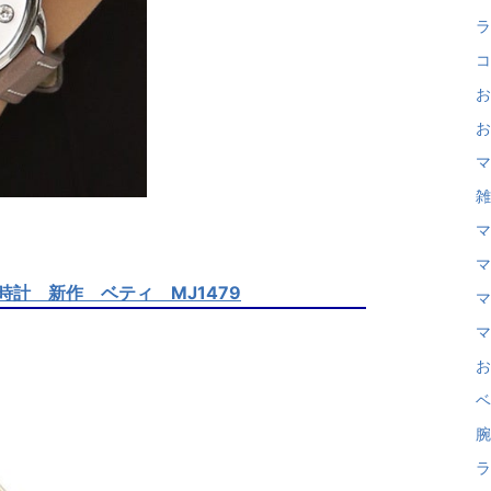
ラ
コ
お
お
マ
雑
マ
マ
 時計 新作 ベティ MJ1479
マ
マ
お
ベ
腕
ラ