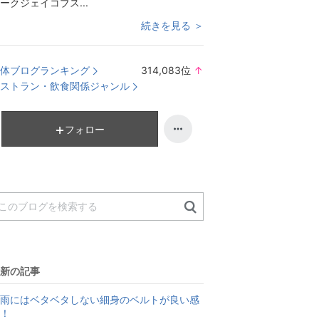
ークジェイコブス...
続きを見る ＞
体ブログランキング
314,083
位
↑
ラ
ストラン・飲食関係ジャンル
ン
キ
ン
フォロー
グ
上
昇
新の記事
雨にはベタベタしない細身のベルトが良い感
！