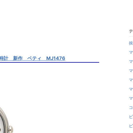
テ
挨
マ
 時計 新作 ベティ MJ1476
マ
マ
マ
マ
マ
コ
ビ
ビ