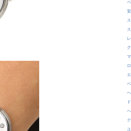
ペ
安
ス
ス
レ
ク
マ
ロ
エ
ベ
ヘ
ド
ヘ
ク
ユ