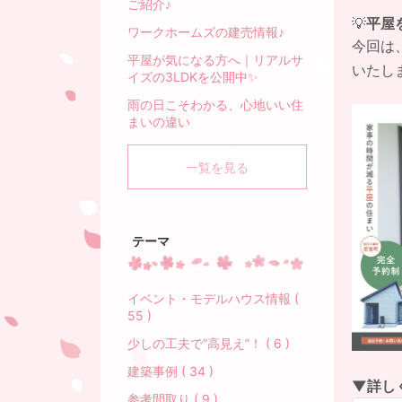
ご紹介♪
💡
平屋
ワークホームズの建売情報♪
今回は
平屋が気になる方へ｜リアルサ
いたし
イズの3LDKを公開中✨
雨の日こそわかる、心地いい住
まいの違い
一覧を見る
テーマ
イベント・モデルハウス情報 (
55 )
少しの工夫で”高見え”！ ( 6 )
建築事例 ( 34 )
▼詳し
参考間取り ( 9 )