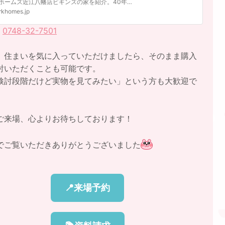
ワークホームズ近江八幡店ビギンズの家を紹介。40年以上の歴史とユニバーサルホームFCでも20年連続上棟数第1位を誇るワークホームズのオリジナルブランド「ビギンズの家」は、新発想の住まいです。
rkhomes.jp
：
0748-32-7501
、住まいを気に入っていただけましたら、そのまま購入
討いただくことも可能です。
検討段階だけど実物を見てみたい」という方も大歓迎で
ご来場、心よりお待ちしております！
でご覧いただきありがとうございました
📍来場予約