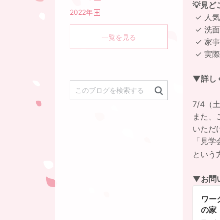
💡見ど
開
2022
年
く
✓ 人気
開
く
✓ 洗
一覧を見る
✓ 家
✓ 実
▼詳し
7/4
また、
いただ
「見学
という
▼お問
ワー
の家