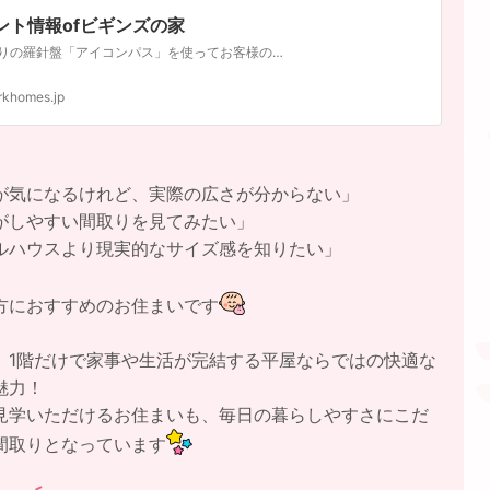
ント情報ofビギンズの家
家づくりの羅針盤「アイコンパス」を使ってお客様の本当のニーズを探ります。ビギンズの家ワークホームズ近江八幡店・彦根店
rkhomes.jp
が気になるけれど、実際の広さが分からない」
がしやすい間取りを見てみたい」
ルハウスより現実的なサイズ感を知りたい」
方におすすめのお住まいです
、1階だけで家事や生活が完結する平屋ならではの快適な
魅力！
見学いただけるお住まいも、毎日の暮らしやすさにこだ
間取りとなっています