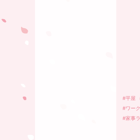
#平屋
#ワー
#家事