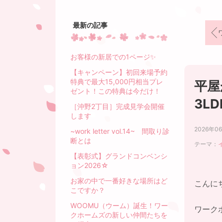
最新の記事
お客様の新居での1ページ✨
【キャンペーン】初回来場予約
特典で最大15,000円相当プレ
平屋
ゼント！この特典は今だけ！
3L
［沖野2丁目］完成見学会開催
します
2026年0
~work letter vol.14~ 間取り診
断とは
テーマ：
【表彰式】グランドコンベンシ
ョン2026☆
お家の中で一番好きな場所はど
こんに
こですか？
WOOMU（ウーム）誕生！ワー
ワーク
クホームズの新しい仲間たちを