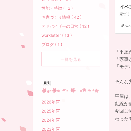
イベ
性能・特徴 ( 12 )
お家づくり情報 ( 42 )
wo
アドバイザーの日常 ( 12 )
workletter ( 13 )
ブログ ( 1 )
「平屋
「家事
一覧を見る
「モデ
そんな
月別
平屋は
2026
年
動線が
開
今回ご
2025
年
く
開
わった
2024
年
く
開
2023
年
く