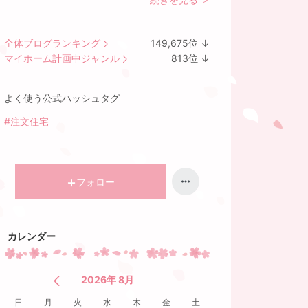
全体ブログランキング
149,675
位
↓
ラ
マイホーム計画中ジャンル
813
位
↓
ン
ラ
キ
ン
よく使う公式ハッシュタグ
ン
キ
グ
ン
#注文住宅
下
グ
降
下
降
フォロー
カレンダー
2026年 8月
日
月
火
水
木
金
土