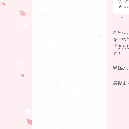
wo
TEL
さらに
をご検
「まだ
す！
皆様の
最後ま