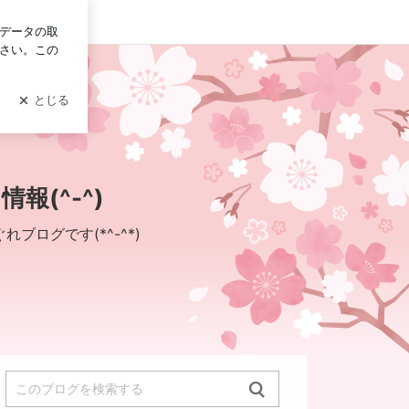
ログイン
(^-^)
ログです(*^-^*)