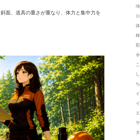
埼
、斜面、道具の重さが重なり、体力と集中力を
ロ
体
林
彩
令
こ
し
ち
イ
イ
エ
サ
タ