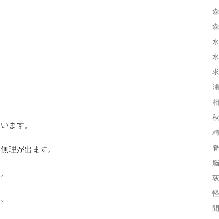
森
森
水
水
求
浦
相
秋
ています。
精
脊
に無理が出ます。
脳
る。
荻
軽
る。
間