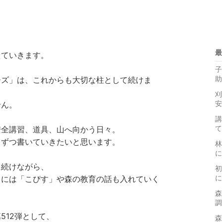
最
えていきます。
子
助
ーズ」は、これからも大切な柱として続けま
刈
安
せん。
講
て
安全講習、道具、山へ向かう日々。
しずつ書いていきたいと思います。
林
に
く続けながら、
初
に
日には「こぴす」や森の教育の話も入れていく
森
調
512弾として、
森