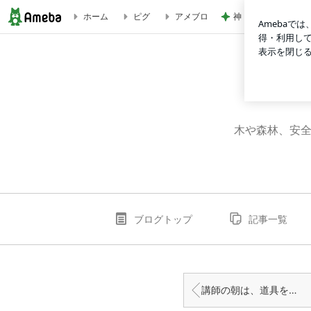
神トクでお得すぎた
ホーム
ピグ
アメブロ
うまくなる人が未来をつくる｜林業に必要なのは才能より成長力
木や森林、安全
ブログトップ
記事一覧
講師の朝は、道具を見ることから始まる｜森の仕事人日記 第1回