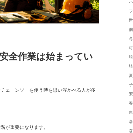
ハ
フ
世
個
冬
可
安全作業は始まってい
埼
埼
夏
子
やチェーンソーを使う時を思い浮かべる人が多
安
春
東
森
段階が重要になります。
森