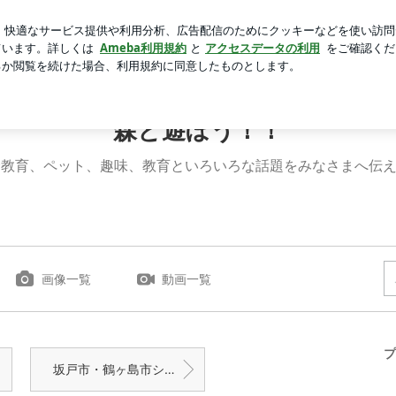
日焼け止め
芸能人ブログ
人気ブログ
新規登録
ログ
 | 森と遊ぼう！！
森と遊ぼう！！
教育、ペット、趣味、教育といろいろな話題をみなさまへ伝えて
画像一覧
動画一覧
プ
坂戸市・鶴ヶ島市シルバー人材センター合同で刈払機安全衛生講習を実施｜出張講習レポート