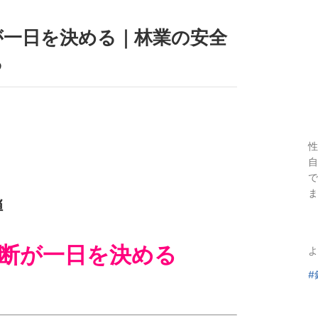
が一日を決める｜林業の安全
る
性
自
で
ま
弾
断が一日を決める
よ
#