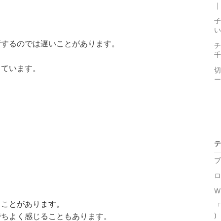
｜
子
い
断するのでは遅いことがあります。
チ
千
っています。
切
ー
テ
ブ
ロ
W
ることがあります。
「
)
持ちよく感じることもあります。