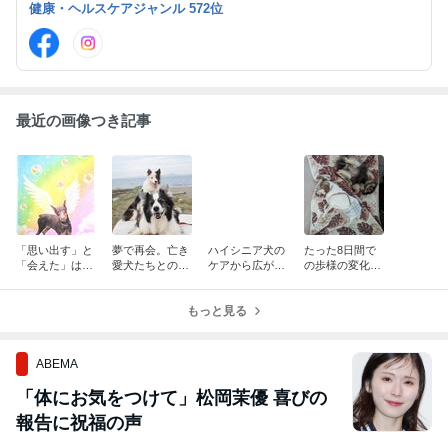
健康・ヘルスケアジャンル 572位
ペットへの自然療法を提案しています♥ 講師歴14年。受講者数30
00名以上
最近の画像つき記事
「思い出す」と
夢で再会。亡き
ハイシニア犬の
たった8日間で
「会えた」は違
愛犬たちとの
ケアから広がっ
の歩様の変化★
う。夢とヒプノ
『つながり』の
た気づき★エン
ハイシニア犬と
の共通点
記憶
ジェル号デビュ
の時間が教えて
もっと見る
ー
くれたこと2
ABEMA
「体にお気をつけて」松岡茉優 喜びの
報告に祝福の声