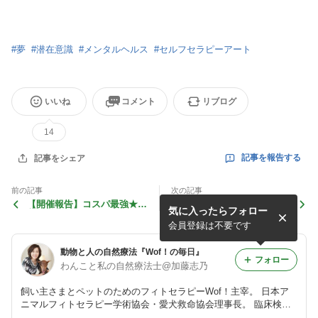
#
夢
#
潜在意識
#
メンタルヘルス
#
セルフセラピーアート
いいね
コメント
リブログ
14
記事を報告する
記事をシェア
前の記事
次の記事
【開催報告】コスパ最強★薔
”【受付終了★満席♥】ロー
気に入ったらフォロー
薇の魅力たっぷりWS2026
ズ尽くしの薔薇色ワークショ
ップ”
会員登録は不要です
動物と人の自然療法『Wof！の毎日』
フォロー
わんこと私の自然療法士@加藤志乃
飼い主さまとペットのためのフィトセラピーWof！主宰。 日本ア
ニマルフィトセラピー学術協会・愛犬救命協会理事長。 臨床検査
技師、MR、臨床開発を経て、フィトセラピー中心に飼い主さまと