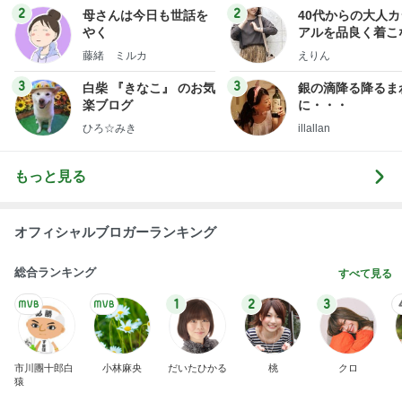
2
2
母さんは今日も世話を
40代からの大人
やく
アルを品良く着こ
ファッションブロ
藤緒 ミルカ
えりん
3
3
白柴 『きなこ』 のお気
銀の滴降る降るま
楽ブログ
に・・・
ひろ☆みき
illallan
もっと見る
オフィシャルブロガーランキング
総合ランキング
すべて見る
1
2
3
市川團十郎白
小林麻央
だいたひかる
桃
クロ
猿