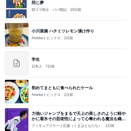
同じ夢
四コマ戦士 パパ戦記
10日前
小川菜摘 ハチミツレモン漬け作り
Amebaトピックス
2日前
学生
日本人
7日前
初めてまともに食べられたケール
Amebaトピックス
2日前
力強いジャンプをまるで天上の美しさのように軽や
かに着氷その芸術性によって心奪われる魔法を織り
なす
フィギュアスケート応援（くまはともだち）
1日前