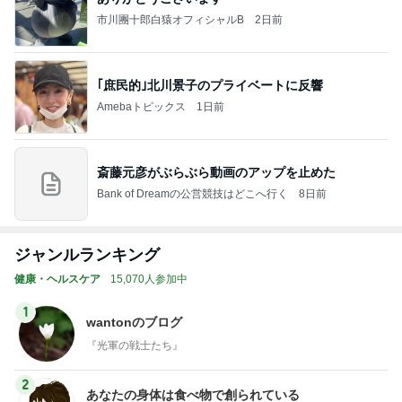
市川團十郎白猿オフィシャルB
2日前
｢庶民的｣北川景子のプライベートに反響
Amebaトピックス
1日前
斎藤元彦がぶらぶら動画のアップを止めた
Bank of Dreamの公営競技はどこへ行く
8日前
ジャンルランキング
健康・ヘルスケア
15,070人参加中
1
wantonのブログ
『光軍の戦士たち』
2
あなたの身体は食べ物で創られている