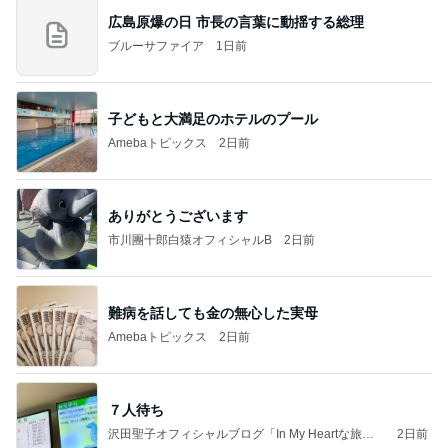
広島原爆の日 市長の言葉に動揺する総理
ブルーサファイア
1日前
子どもと大満足のホテルのプール
Amebaトピックス
2日前
ありがとうございます
市川團十郎白猿オフィシャルB
2日前
難病を話しても金の無心した実母
Amebaトピックス
2日前
７人待ち
沢田聖子オフィシャルブログ「In My Heartな旅日
2日前