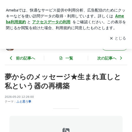
夢からのメッセージ★生まれ直しと私という器の再構築 | 動物
と人の自然療法『Wof！の毎日』
アプリをダウンロードして
ブログの更新通知
を受け取りまし
開く
ょう。
動物と人の自然療法『Wof！の毎日』
フォロー
前の記事へ
一覧
次の記事へ
夢からのメッセージ★生まれ直しと
私という器の再構築
2026-05-20 12:26:00
テーマ：
ふと思う事