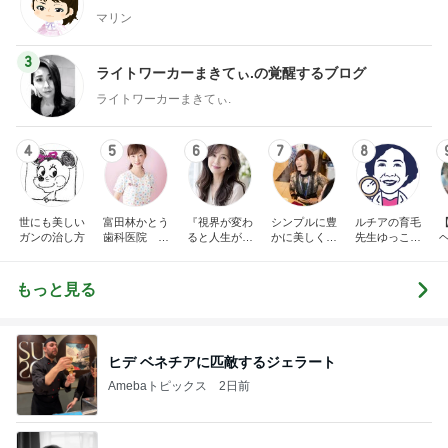
マリン
3
ライトワーカーまきてぃ.の覚醒するブログ
ライトワーカーまきてぃ.
4
5
6
7
8
世にも美しい
富田林かとう
『視界が変わ
シンプルに豊
ルチアの育毛
ガンの治し方
歯科医院 み
ると人生が変
かに美しく自
先生ゆっこち
ちこ先生ブロ
わる』あいこ
由に生きる
ゃんブログ(東
グ
のアイケア日
田雪子）
記
もっと見る
ヒデ ベネチアに匹敵するジェラート
Amebaトピックス
2日前