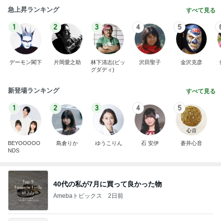
急上昇ランキング
すべて見る
1
2
3
4
5
デーモン閣下
片岡愛之助
林下清志(ビッ
沢田聖子
金沢克彦
グダディ)
新登場ランキング
すべて見る
1
2
3
4
5
BEYOOOOO
島倉りか
ゆうこりん
石 安伊
蒼井心音
NDS
40代の私が7月に買って良かった物
Amebaトピックス
2日前