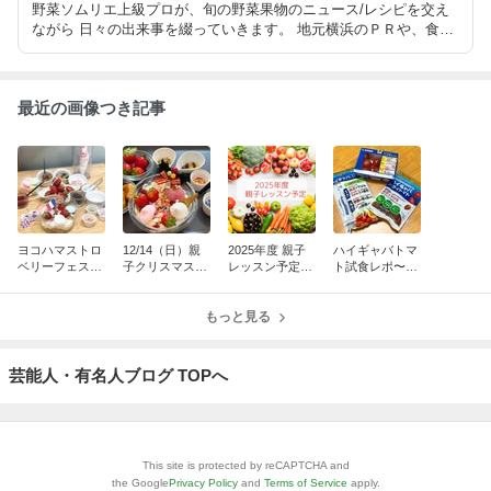
野菜ソムリエ上級プロが、旬の野菜果物のニュース/レシピを交え
ながら 日々の出来事を綴っていきます。 地元横浜のＰＲや、食育
活動、料理教室、各種イベントのお知らせも。 野菜を囲む笑顔の
食卓を創造することが目標です。
最近の画像つき記事
ヨコハマストロ
12/14（日）親
2025年度 親子
ハイギャバトマ
ベリーフェステ
子クリスマスレ
レッスン予定
ト試食レポ〜G
ィバル2026～ス
ッスンを開催し
（まとめ）のお
ABAを高蓄積し
コップケーキ作
ます！
知らせ
た機能性トマト
り～
もっと見る
芸能人・有名人ブログ TOPへ
This site is protected by reCAPTCHA and
the Google
Privacy Policy
and
Terms of Service
apply.