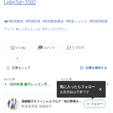
l.php?id=3502
#
料理教室
#
野菜料理
#
料理教室横浜
#
野菜ソムリエ
#
野菜摂取量
アップ
#
レンチンレシピ
#
マンゴープリン
いいね
コメント
リブログ
6
記事を報告する
記事をシェア
前の記事
次の記事
2025年度 親子レッスン予定
ハイギャバトマト試食レポ〜
気に入ったらフォロー
（まとめ）のお知らせ
GABAを高蓄積した機能性ト
マト
会員登録は不要です
高崎順子オフィシャルブログ「旬の野菜キッチン」
フォロー
野菜食育家 高崎順子