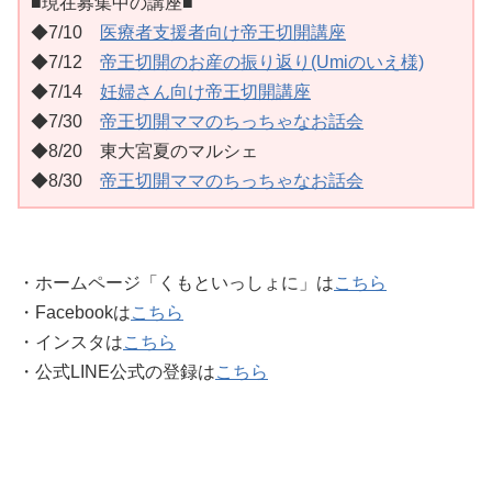
■現在募集中の講座■
◆7/10
医療者支援者向け帝王切開講座
◆7/12
帝王切開のお産の振り返り(Umiのいえ様)
◆7/14
妊婦さん向け帝王切開講座
◆7/30
帝王切開ママのちっちゃなお話会
◆8/20 東大宮夏のマルシェ
◆8/30
帝王切開ママのちっちゃなお話会
・ホームページ「くもといっしょに」は
こちら
・Facebookは
こちら
・インスタは
こちら
・公式LINE公式の登録は
こちら