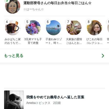
3
運動部寮母さんの毎日お弁当☆毎日ごはん☆
☆はーちゃん☆
4
5
6
7
8
みかぱちこ家
3兄弟ママも子
子連れdeリゾ
大家族の愛情
ぴこれの毎日
のおうちでご
育て終盤
ート、時々キ
ごはんとお弁
コレクション
はん
ャラ弁
当❤︎
♬.*ﾟ
もっと見る
我慢をやめてお義母さんへ返した言葉
Amebaトピックス
2日前