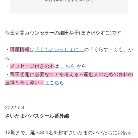
帝王切開カウンセラーの細田恭子(ほそだやすこ)です。
・
講座情報
は
「くもといっしょに」
の「くらす・くも」か
ら
・
メッセージ付きの本
は
こちら
から
・
帝王切開に必要なケアを考える～産む人のための各科の
連携と寄り添い
～
は
こちら
2022.7.3
さいたまパパスクール番外編
12期まで、延べ300名を超すさいたまのパパたちにお伝え