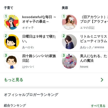
子育て
美容
1
1
kosodatefulな毎日 ～
（旧アカウント）
オギャ子の暴走～
ブログ【アラフォ
社売却セカンドラ
オギャ子
エマの日記
フ】
2
2
日曜日は９時まで寝た
リトルミニマリス
い。
ビューティコラム 
little minimalist'
あべかわ
あねっさ／anessa
uty colum
3
3
四十路シンパパの家族
美人になれる、た
日記
んの魔法
はやパパ
hiromi
もっと見る
オフィシャルブロガーランキング
総合ランキング
すべて見る