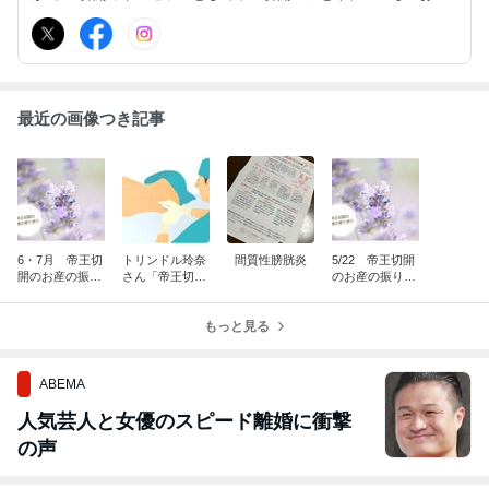
し(性教育)・ゆらぎ世代(更年期)向け講座をお伝えします。 「生き
ること、育むこと」を一緒に考えてみませんか?
最近の画像つき記事
6・7月 帝王切
トリンドル玲奈
間質性膀胱炎
5/22 帝王切開
開のお産の振り
さん「帝王切
のお産の振り返
返り
開、楽しかっ
り
た」
もっと見る
ABEMA
人気芸人と女優のスピード離婚に衝撃
の声