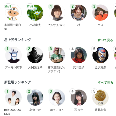
1
2
3
市川團十郎白
小林麻央
だいたひかる
桃
クロ
猿
急上昇ランキング
すべて見る
1
2
3
4
5
デーモン閣下
片岡愛之助
林下清志(ビッ
沢田聖子
金沢克彦
グダディ)
新登場ランキング
すべて見る
1
2
3
4
5
BEYOOOOO
島倉りか
ゆうこりん
石 安伊
蒼井心音
NDS