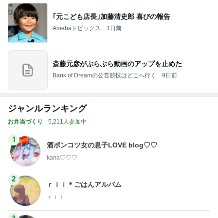
｢元こども店長｣加藤清史郎 喜びの報告
Amebaトピックス
1日前
斎藤元彦がぶらぶら動画のアップを止めた
Bank of Dreamの公営競技はどこへ行く
9日前
ジャンルランキング
お弁当づくり
5,211人参加中
1
酒ポンコツ女の息子LOVE blog♡♡
kana♡♡♡
2
ｒｉｉ＊ごはんアルバム
ｒｉｉ