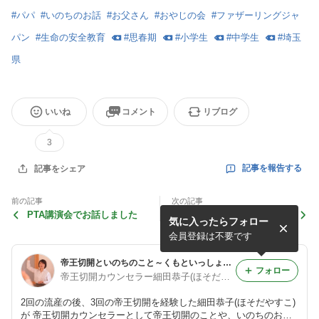
#
パパ
#
いのちのお話
#
お父さん
#
おやじの会
#
ファザーリングジャ
パン
#
生命の安全教育
#
思春期
#
小学生
#
中学生
#
埼玉
県
いいね
コメント
リブログ
3
記事を報告する
記事をシェア
前の記事
次の記事
PTA講演会でお話しました
答えはないけどヒントはたく
気に入ったらフォロー
さん
会員登録は不要です
帝王切開といのちのこと～くもといっしょに～
フォロー
帝王切開カウンセラー細田恭子(ほそだやすこ)
2回の流産の後、3回の帝王切開を経験した細田恭子(ほそだやすこ)
が 帝王切開カウンセラーとして帝王切開のことや、いのちのお話