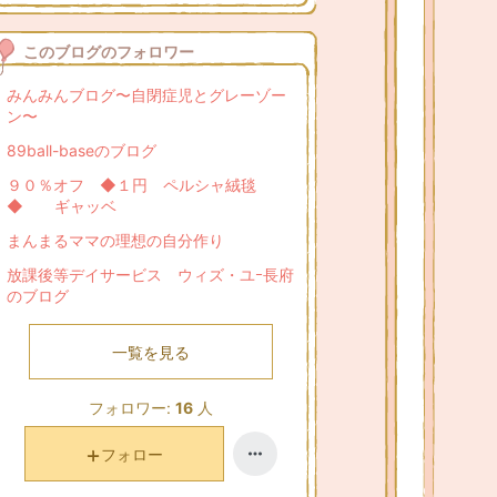
このブログのフォロワー
みんみんブログ〜自閉症児とグレーゾー
ン〜
89ball-baseのブログ
９０％オフ ◆１円 ペルシャ絨毯
◆ ギャッベ
まんまるママの理想の自分作り
放課後等デイサービス ウィズ・ユｰ長府
のブログ
一覧を見る
フォロワー:
16
人
フォロー