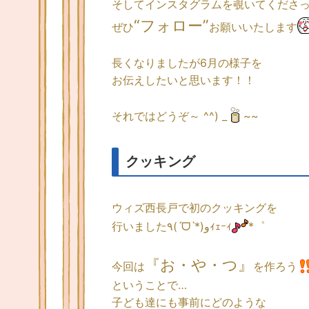
そしてインスタグラムを覗いてくださ
“フォロー”
ぜひ
お願いいたします
長くなりましたが6月の様子を
お伝えしたいと思います！！
それではどうぞ～ ^^) _
~~
クッキング
ウィズ西長戸で初のクッキングを
行いました٩(ˊᗜˋ*)وｨｪｰｨ
*゜
『お・や・つ』
今回は
を作ろう
ということで…
子ども達にも事前にどのような