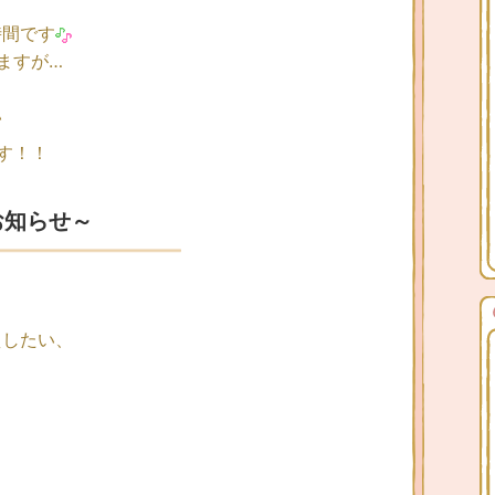
時間です
ますが…
い
す！！
お知らせ～
えしたい、