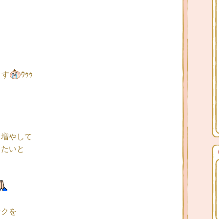
ます
ｳｩｩ
り増やして
したいと
ンクを