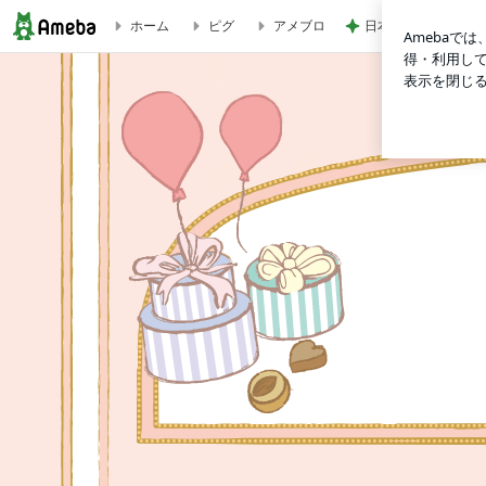
日本一高い場所にあ
ホーム
ピグ
アメブロ
【西長戸】6月の様子☆ | 放課後等デイサービス ウィズ山越