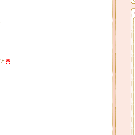
を
何と
て