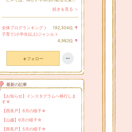
続きを見る ＞
全体ブログランキング
192,304
位
↑
ラ
子育て(小学生以上)ジャンル
ン
4,982
位
↑
キ
ラ
ン
ン
グ
キ
フォロー
上
ン
昇
グ
上
昇
最新の記事
【お知らせ】インスタグラムへ移行しま
す☆
【西長戸】6月の様子☆
【山越】6月の様子☆
【西長戸】5月の様子☆