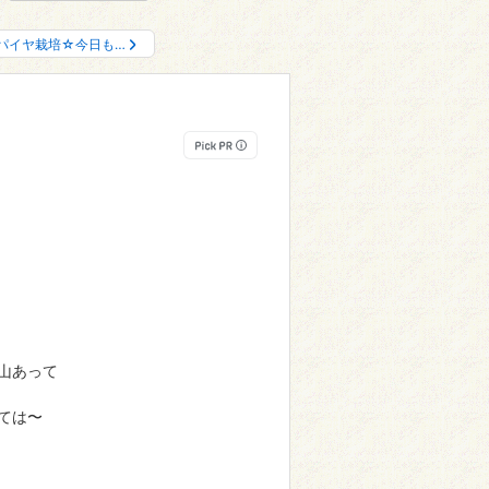
パイヤ栽培☆今日も…
山あって
ては〜