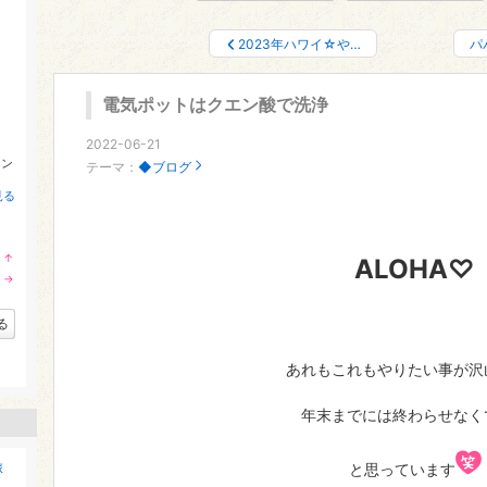
2023年ハワイ☆や…
パ
電気ポットはクエン酸で洗浄
2022-06-21
メン
テーマ：
◆ブログ
見る
↑
ALOHA♡
ラ
→
ン
ラ
キ
ン
ン
キ
る
グ
ン
上
グ
昇
維
あれもこれもやりたい事が沢
持
年末までには終わらせなく
旅
と思っています