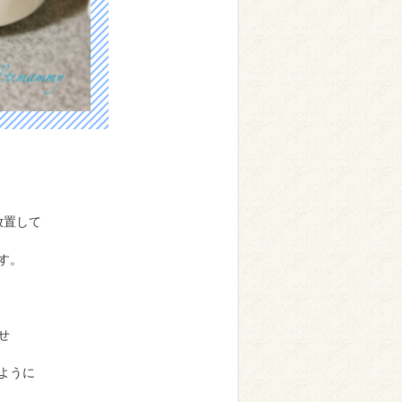
放置して
す。
せ
ように