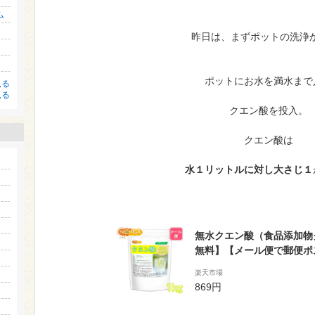
ム
昨日は、まずポットの洗浄
ポットにお水を満水まで
見る
見る
クエン酸を投入。
クエン酸は
水１リットルに対し大さじ１
無水クエン酸（食品添加物グ
無料】【メール便で郵便ポ
可】【時間指定不可】 純度99.5
楽天市場
GA(ニチガ)
869円