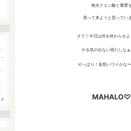
無水クエン酸と重曹
。
買って来ようと思ってい
さて！今日は何を終わらせよ
やる気の出ない雨だしなぁ
麻布在住♫子連れハワイや日々のことを綴ります♪
やっぱり！妄想ハワイかな
MAHALO♡
見る