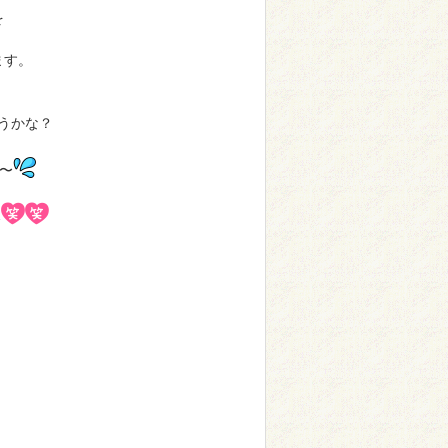
を
ます。
うかな？
〜
〜