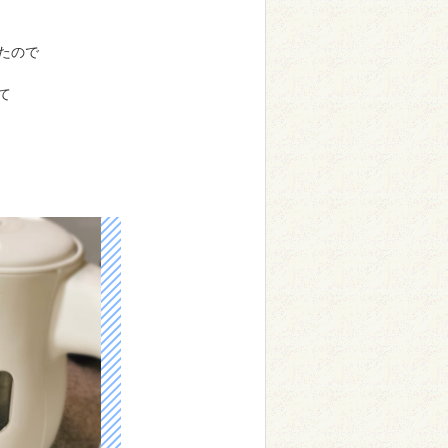
たので
て