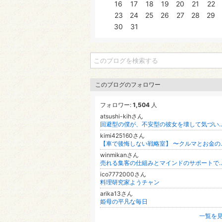
16
17
18
19
20
21
22
23
24
25
26
27
28
29
30
31
このブログのフォロワー
フォロワー:
1,504
人
atsushi-kihさん
回避型の僕が、不安型の彼女を壊して気づいたこと。
kimi425160さん
【車で後悔しない戦
winmikanさん
売れる集客の仕組みとマインドのサポートで高額商品がするする売れる女性起業家
ico7772000さん
料理研究家ようチャン
arika13さん
姫母の平凡な毎日
一覧を