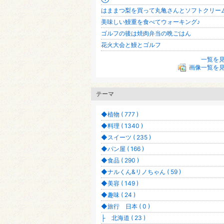
はままつ梨を買って丸亀さんとソフトクリー
美味しい鰻重を食べてウォーキング♪
ゴルフの後は焼肉弁当の晩ごはん
花火大会と鰻とゴルフ
一覧を
画像一覧を
テーマ
◆植物 ( 777 )
◆料理 ( 1340 )
◆スイーツ ( 235 )
◆パン屋 ( 166 )
◆食品 ( 290 )
◆ナルくん&リノちゃん ( 59 )
◆美容 ( 149 )
◆趣味 ( 24 )
◆旅行 日本 ( 0 )
├ 北海道 ( 23 )