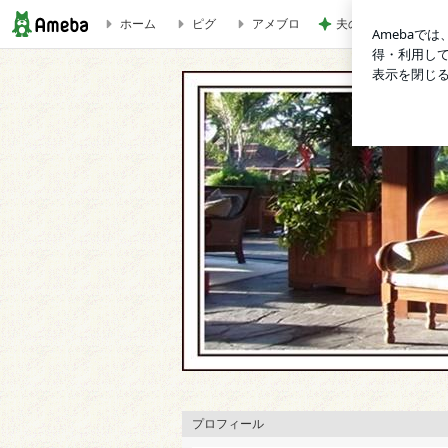
ホーム
ピグ
アメブロ
夫のDVに7年間耐
電気ポットはクエン酸で洗浄 | いつも心にハワイなの～♡
プロフィール