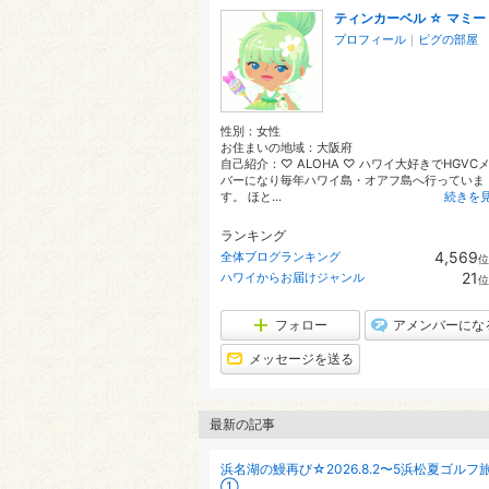
ティンカーベル ☆ マミー
プロフィール
｜
ピグの部屋
性別：
女性
お住まいの地域：
大阪府
自己紹介：♡ ALOHA ♡ ハワイ大好きでHGVC
バーになり毎年ハワイ島・オアフ島へ行っていま
す。 ほと...
続きを
ランキング
4,569
全体ブログランキング
位
21
ハワイからお届けジャンル
位
フォロー
アメンバーにな
メッセージを送る
最新の記事
浜名湖の鰻再び☆2026.8.2〜5浜松夏ゴルフ
①