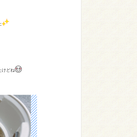
！
た
たけどね