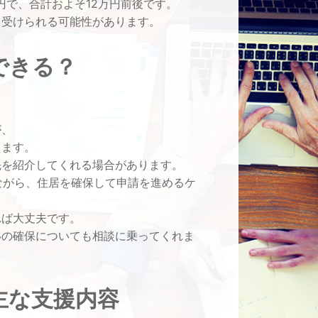
円で、合計およそ12万円前後です。
を受けられる可能性があります。
できる？
が、
えます。
先を紹介してくれる場合があります。
ながら、住居を確保して申請を進めるケ
れば大丈夫です。
いの確保についても相談に乗ってくれま
主な支援内容