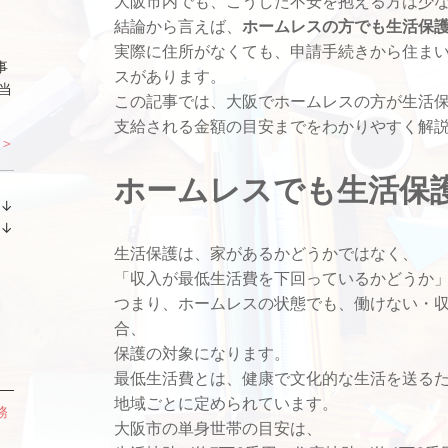
大阪市内でも、こうした不安を抱える方は少
結論から言えば、
ホームレスの方でも生活保
実際に住所がなくても、申請手続きから住ま
事
スがあります。
当
この記事では、大阪でホームレスの方が生活
支給される金額の目安までをわかりやすく解
 ＞
ホームレスでも生活保
↓
ラ
↓
ン
ラ
生活保護は、家があるかどうかではなく、
キ
ン
「収入が最低生活費を下回っているかどうか
ン
キ
つまり、ホームレスの状態でも、働けない・
グ
ン
合、
下
グ
保護の対象になります。
降
下
降
最低生活費とは、健康で文化的な生活を送る
地域ごとに定められています。
務
大阪市の単身世帯の目安は、