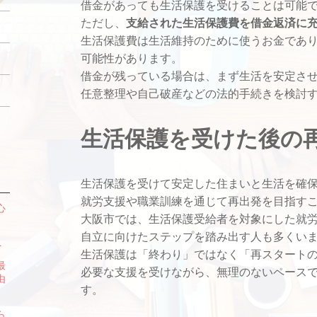
借金があっても生活保護を受けることは可能
ただし、
支給された生活保護費を借金返済に
5
生活保護費は生活維持のために使うお金であ
可能性があります。
2
借金が残っている場合は、まず生活を安定さ
9
任意整理や自己破産などの法的手続きを検討
生活保護を受けた後の
生活保護を受けて安定した住まいと生活を確
就労支援や職業訓練を通じて再出発を目指す
心
大阪市では、生活保護受給者を対象にした就
自立に向けたステップを踏み出す人も多くい
へ
生活保護は「終わり」ではなく「再スタート
最
必要な支援を受けながら、無理のないペース
由
す。
ら