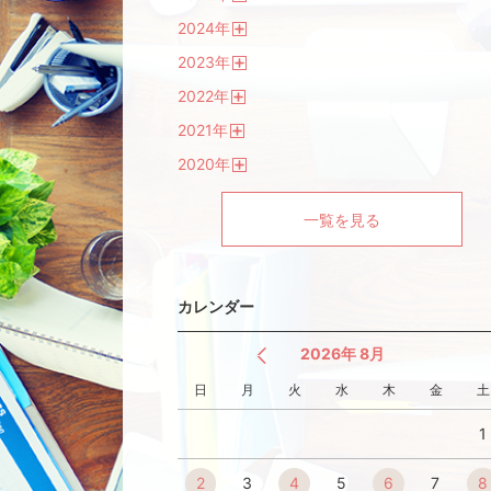
開
2024
年
く
開
2023
年
く
開
2022
年
く
開
2021
年
く
開
2020
年
く
開
く
一覧を見る
カレンダー
2026年 8月
日
月
火
水
木
金
土
1
2
3
4
5
6
7
8