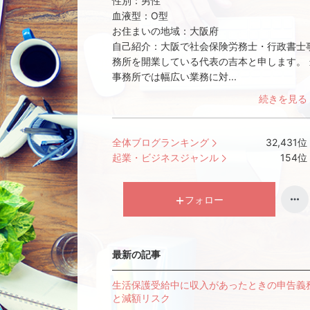
性別：
男性
血液型：
O型
お住まいの地域：
大阪府
自己紹介：
大阪で社会保険労務士・行政書士
務所を開業している代表の吉本と申します。 
事務所では幅広い業務に対...
続きを見る
全体ブログランキング
32,431
位
起業・ビジネスジャンル
154
位
フォロー
最新の記事
生活保護受給中に収入があったときの申告義
と減額リスク