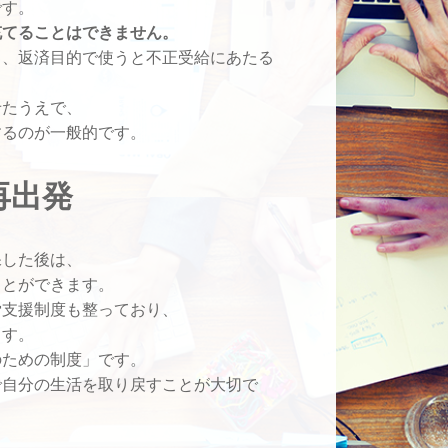
です。
充てることはできません。
り、返済目的で使うと不正受給にあたる
せたうえで、
するのが一般的です。
再出発
保した後は、
ことができます。
労支援制度も整っており、
ます。
のための制度」です。
で自分の生活を取り戻すことが大切で