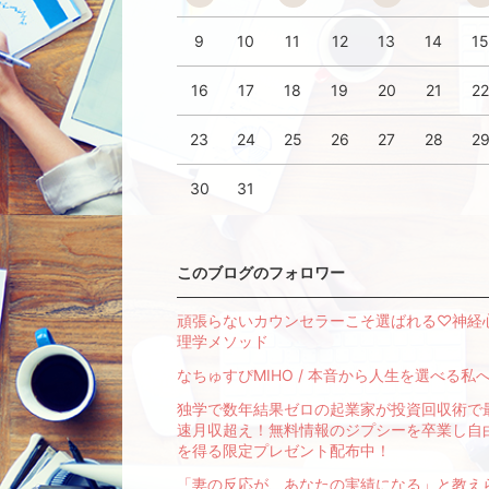
9
10
11
12
13
14
1
16
17
18
19
20
21
2
23
24
25
26
27
28
2
30
31
このブログのフォロワー
頑張らないカウンセラーこそ選ばれる♡神経
理学メソッド
なちゅすぴMIHO / 本音から人生を選べる私
独学で数年結果ゼロの起業家が投資回収術で
速月収超え！無料情報のジプシーを卒業し自
を得る限定プレゼント配布中！
「妻の反応が、あなたの実績になる」と教え