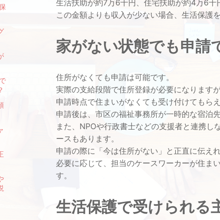
生活扶助が約7万6千円、住宅扶助が約4万6千
保
この金額よりも収入が少ない場合、生活保護
グ
家がない状態でも申請
が
住所がなくても申請は可能です。
で
実際の支給段階で住所登録が必要になります
？
申請時点で住まいがなくても受け付けてもら
預
申請後は、市区の福祉事務所が一時的な宿泊
また、NPOや行政書士などの支援者と連携し
ャ
ースもあります。
申請の際に「今は住所がない」と正直に伝え
正
必要に応じて、担当のケースワーカーが住ま
す。
や
説
生活保護で受けられる