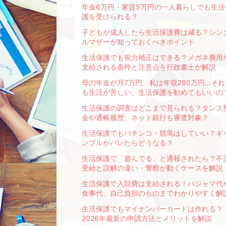
年金6万円・家賃5万円の一人暮らしでも生活
護を受けられる？
子どもが成人したら生活保護費は減る？シン
ルマザーが知っておくべきポイント
生活保護でも視力補正はできる？メガネ費用
支給される条件と注意点を行政書士が解説
母の年金が月7万円、私は年収280万円…それ
も生活が苦しい。生活保護を勧めてもいいの
生活保護の調査はどこまで見られる？タンス
金や通帳履歴、ネット銀行も審査対象？
生活保護でもパチンコ・競馬はしていい？ギ
ンブルがバレたらどうなる？
生活保護で「遊んでる」と通報されたら？不
受給と誤解の違い・警察が動くケースを解説
生活保護で入院費は支給される！パジャマ代
食事代、自己負担のものまでわかりやすく解
生活保護でもマイナンバーカードは作れる？
2026年最新の申請方法とメリットを解説