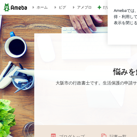
だいた 長持ちする
ホーム
ピグ
アメブロ
ホームレスでも生活保護を受けられる？大阪での申請条件と支
悩みを
大阪市の行政書士です。生活保護の申請サ
ブログトップ
記事一覧