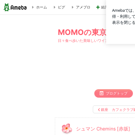
ホーム
ピグ
アメブロ
結局全色制覇したキ
シュマン Chemins [赤坂] | MOMOの東京グルメ日記
MOMOの東京グルメ
日々食べ歩いた美味しいワインとお食事をご紹
ブログトップ
銀座 カフェクラブ
シュマン Chemins [赤坂]