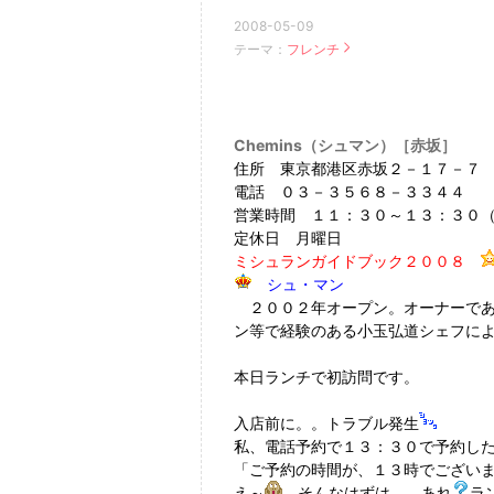
2008-05-09
テーマ：
フレンチ
Chemins（シュマン）［赤坂］
住所 東京都港区赤坂２－１７－７ 
電話 ０３－３５６８－３３４４
営業時間 １１：３０～１３：３０（L.
定休日 月曜日
ミシュランガイドブック２００８
シュ・マン
２００２年オープン。オーナーであ
ン等で経験のある小玉弘道シェフに
本日ランチで初訪問です。
入店前に。。トラブル発生
私、電話予約で１３：３０で予約し
「ご予約の時間が、１３時でござい
え～
そんなはずは。。あれ
ラ