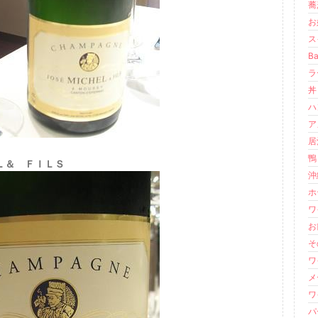
蕎
お
ス
B
ラ
丼 
ハ
ア
居
鴨
CHEL ＆ ＦＩＬＳ
沖
ホ
ワ
お節
そ
ワ
メ
ワ
パ