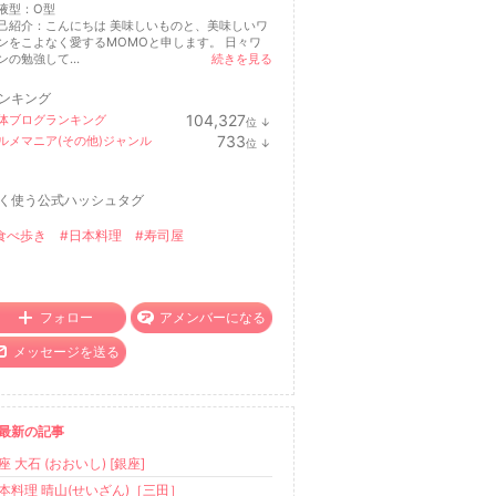
液型：
O型
己紹介：こんにちは 美味しいものと、美味しいワ
ンをこよなく愛するMOMOと申します。 日々ワ
ンの勉強して...
続きを見る
ンキング
104,327
体ブログランキング
位
↓
ラ
733
ルメマニア(その他)ジャンル
位
↓
ン
ラ
キ
ン
ン
キ
グ
く使う公式ハッシュタグ
ン
下
グ
降
下
食べ歩き
#日本料理
#寿司屋
降
フォロー
アメンバーになる
メッセージを送る
最新の記事
座 大石 (おおいし) [銀座]
本料理 晴山(せいざん)［三田］