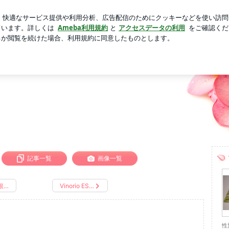
ャミソール
芸能人ブログ
人気ブログ
新規登録
ログ
日記
介しています。
記事一覧
画像一覧
銀…
Vinorio ES…
性