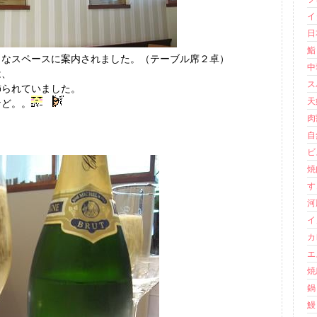
イ
日
鮨 
うなスペースに案内されました。（テーブル席２卓）
中
は、
ス
飾られていました。
天婦
など。。
肉
自
ビ
焼
す
河
イ
カ
エ
焼
鍋
鰻