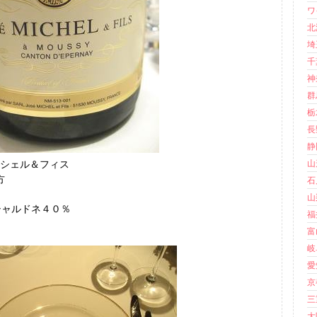
ワイ
北海
埼玉
千葉
神奈
群馬
栃木
長野
静岡
・ミシェル＆フィス
山形
方
石川
山梨
シャルドネ４０％
福井
富山
岐阜
愛知
京都
三重
大阪