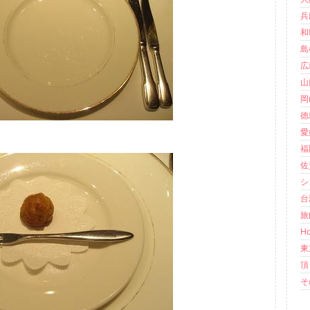
兵庫
和歌
島根
広島
山口
岡山
徳島
愛媛
福岡
佐賀
シ
台湾
旅館
Ho
東
頂き
その