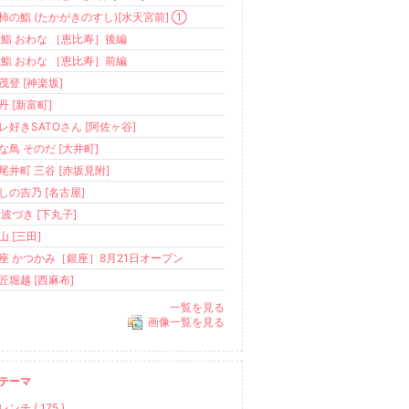
柿の鮨 (たかがきのすし)[水天宮前] ①
 鮨 おわな ［恵比寿］後編
 鮨 おわな ［恵比寿］前編
茂登 [神楽坂]
丹 [新富町]
レ好きSATOさん [阿佐ヶ谷]
な鳥 そのだ [大井町]
尾井町 三谷 [赤坂見附]
しの吉乃 [名古屋]
 波づき [下丸子]
山 [三田]
座 かつかみ［銀座］8月21日オープン
匠堀越 [西麻布]
一覧を見る
画像一覧を見る
テーマ
レンチ ( 175 )