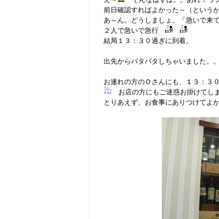
前日確認すればよかった～（という
あ～ん。どうしましょ。「急いで来
２人で急いで急行
結局１３：３０過ぎに到着。
出先からバタバタしちゃいました。
お連れの方のＯさんにも、１３：３
お店の方にもご迷惑お掛けてし
とりあえず、お食事にありつけてよ