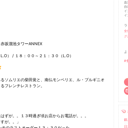
血
自
イ
イ
ラ
全
グ
赤坂溜池タワーANNEX
よ
O） / １８：００～２１：３０（L.O）
#
るソムリエの柴田覚と、南仏モンペリエ、ル・ブルギニオ
よるフレンチレストラン。
たはずが。。１３時過ぎ頃お店からお電話が。。。
銀
ますが。。」
日
ンチのラストオーダー１３：３０だった。。