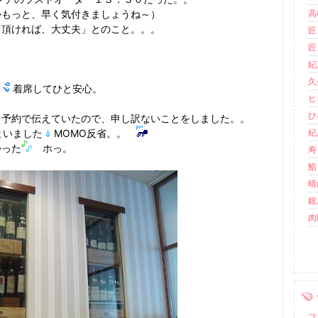
かもっと、早く気付きましょうね～）
高
て頂ければ、大丈夫」とのこと。。。
匠
匠
紀
久
。
着席してひと安心。
ヒ
ひ
０予約で伝えていたので、申し訳ないことをしました。。
まいました
MOMO反省。。
紀
かった
ホっ。
寿
鮨
晴
銀
肉
フ