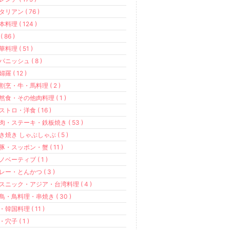
タリアン ( 76 )
本料理 ( 124 )
( 86 )
華料理 ( 51 )
パニッシュ ( 8 )
羅 ( 12 )
割烹・牛・馬料理 ( 2 )
然食・その他肉料理 ( 1 )
ストロ・洋食 ( 16 )
肉・ステーキ・鉄板焼き ( 53 )
き焼き しゃぶしゃぶ ( 5 )
豚・スッポン・蟹 ( 11 )
ノベーティブ ( 1 )
レー・とんかつ ( 3 )
スニック・アジア・台湾料理 ( 4 )
鳥・鳥料理・串焼き ( 30 )
・韓国料理 ( 11 )
・穴子 ( 1 )