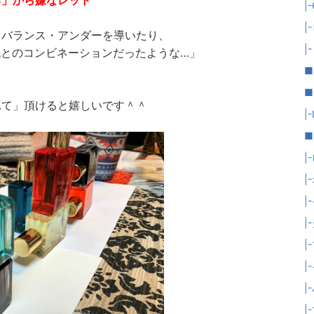
る」から嫌なレッド
|
|
・バランス・アンダーを導いたり、
|
とのコンビネーションだったような…」
■
■
れて」頂けると嬉しいです＾＾
|-
■
|
|
|
|
|
|
|
|