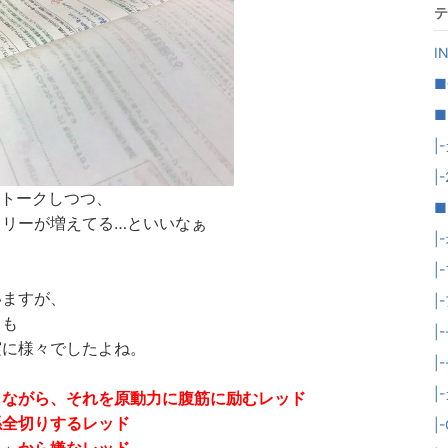
テ
I
■
■
|
|
トークしつつ、
■
ラリーが増えてる…といいなぁ
|
|
いますが、
|
ても
|
実に様々でしたよね。
|
|
しながら、それを原動力に腹筋に励むレッド
係全切りするレッド
|