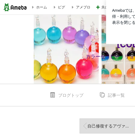
夫の借金発覚と身勝
ホーム
ピグ
アメブロ
カラーセラピスト勉強会2019「レッド＆グリーン」 | [COLOR＆
[CO
カラーセラピー・リュッ
ブログトップ
記事一覧
自己修復するアヴァターラ