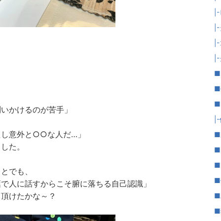
|
|
|
|
■
■
■
問いかけるのが苦手」
|
、
たし意外と○○な人だ…」
■
ました。
■
■
ことでも、
■
葉で人に話すからこそ腑に落ちる自己認識」
て頂けたかな～？
■
■