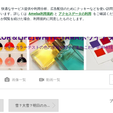
手な嫉妬
芸能人ブログ
人気ブログ
新規登録
ログイ
LIFE]WHITE-TARAホワイトターラ
LOR＆LIFE]WHITE-TARAホワイ
シャーカラーテストの色の意味や日々のあれこれ。＠WHITE-
画像一覧
動画一覧
プ
雪？大雪？明日のカラーセラピスト勉強会につきまして