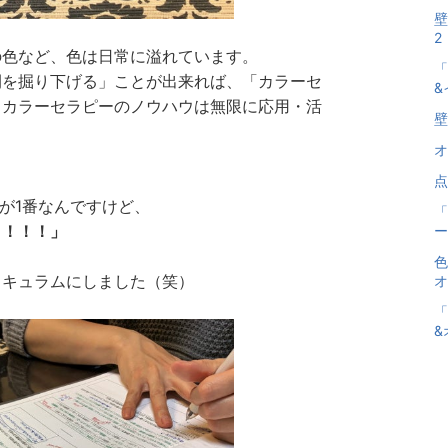
壁
2
の色など、色は日常に溢れています。
「
間を掘り下げる」ことが出来れば、「カラーセ
&
、カラーセラピーのノウハウは無限に応用・活
壁
オ
点
が1番なんですけど、
「
）！！！」
ー
色
リキュラムにしました（笑）
オ
「
&