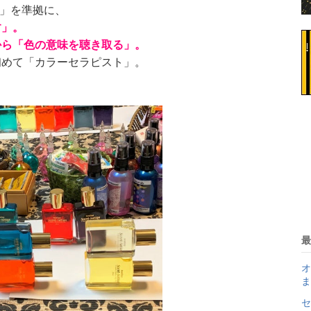
」を準拠に、
す」。
から「色の意味を聴き取る」。
初めて「カラーセラピスト」。
最
オ
ま
セ