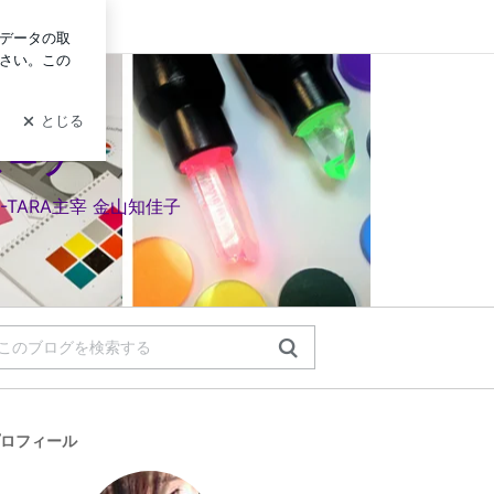
ン
トターラ
TARA主宰 金山知佳子
ロフィール